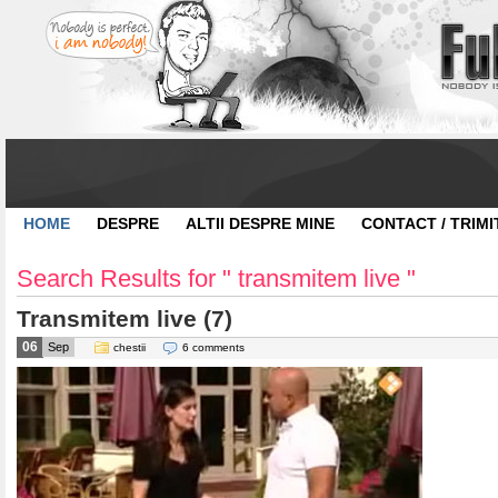
HOME
DESPRE
ALTII DESPRE MINE
CONTACT / TRIMI
Search Results for " transmitem live "
Transmitem live (7)
06
Sep
chestii
6 comments