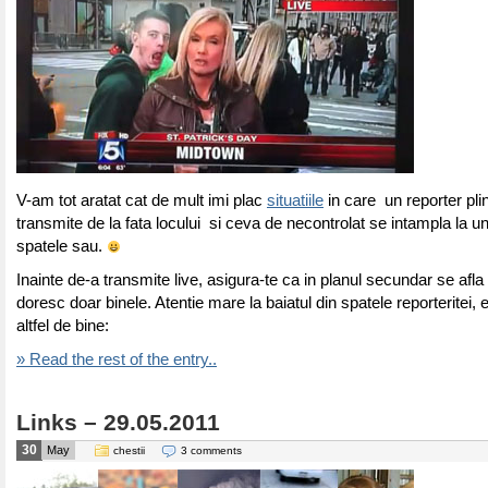
V-am tot aratat cat de mult imi plac
situatiile
in care un reporter pl
transmite de la fata locului si ceva de necontrolat se intampla la 
spatele sau.
Inainte de-a transmite live, asigura-te ca in planul secundar se afla
doresc doar binele. Atentie mare la baiatul din spatele reporteritei, e
altfel de bine:
» Read the rest of the entry..
Links – 29.05.2011
30
May
chestii
3 comments