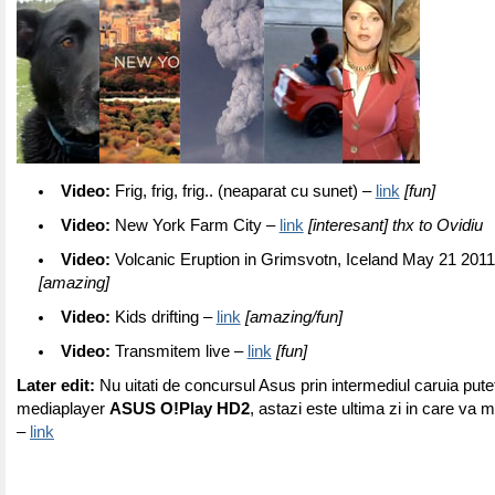
Video:
Frig, frig, frig.. (neaparat cu sunet) –
link
[fun]
Video:
New York Farm City –
link
[interesant] thx to Ovidiu
Video:
Volcanic Eruption in Grimsvotn, Iceland May 21 201
[amazing]
Video:
Kids drifting –
link
[amazing/fun]
Video:
Transmitem live –
link
[fun]
Later edit:
Nu uitati de concursul Asus prin intermediul caruia pute
mediaplayer
ASUS O!Play HD2
, astazi este ultima zi in care va m
–
link