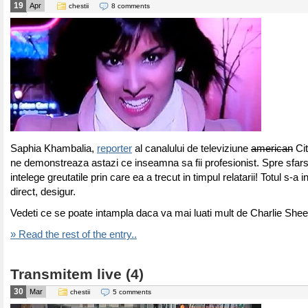
19
Apr
chestii
8 comments
Saphia Khambalia,
reporter
al canalului de televiziune
american
Cit
ne demonstreaza astazi ce inseamna sa fii profesionist. Spre sfarsitu
intelege greutatile prin care ea a trecut in timpul relatarii! Totul s-a i
direct, desigur.
Vedeti ce se poate intampla daca va mai luati mult de Charlie Sh
» Read the rest of the entry..
Transmitem live (4)
30
Mar
chestii
5 comments