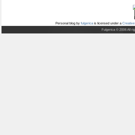
Personal blog
by
fulgerica
is licensed under a
Creative
Fulgerica © 2006 All r