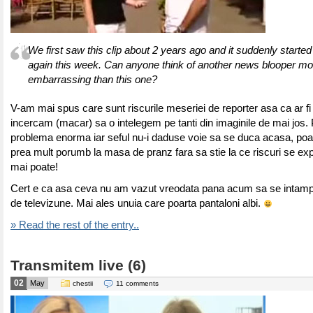
We first saw this clip about 2 years ago and it suddenly starte
again this week. Can anyone think of another news blooper mo
embarrassing than this one?
V-am mai spus care sunt riscurile meseriei de reporter asa ca ar fi
incercam (macar) sa o intelegem pe tanti din imaginile de mai jos.
problema enorma iar seful nu-i daduse voie sa se duca acasa, po
prea mult porumb la masa de pranz fara sa stie la ce riscuri se ex
mai poate!
Cert e ca asa ceva nu am vazut vreodata pana acum sa se intamp
de televizune. Mai ales unuia care poarta pantaloni albi.
» Read the rest of the entry..
Transmitem live (6)
02
May
chestii
11 comments