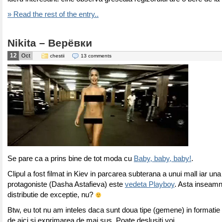
» Read the rest of the entry..
Nikita – Верёвки
12
Oct
chestii
13 comments
Se pare ca a prins bine de tot moda cu
Baby, baby, baby!
.
Clipul a fost filmat in Kiev in parcarea subterana a unui mall iar una
protagoniste (Dasha Astafieva) este
vedeta Playboy
. Asta inseam
distributie de exceptie, nu?
Btw, eu tot nu am inteles daca sunt doua tipe (gemene) in formatie
de aici si exprimarea de mai sus. Poate deslusiti voi…