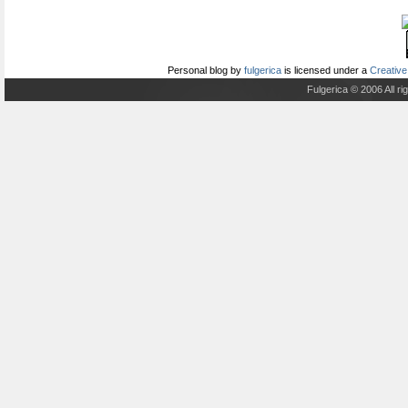
Personal blog
by
fulgerica
is licensed under a
Creative
Fulgerica © 2006 All r