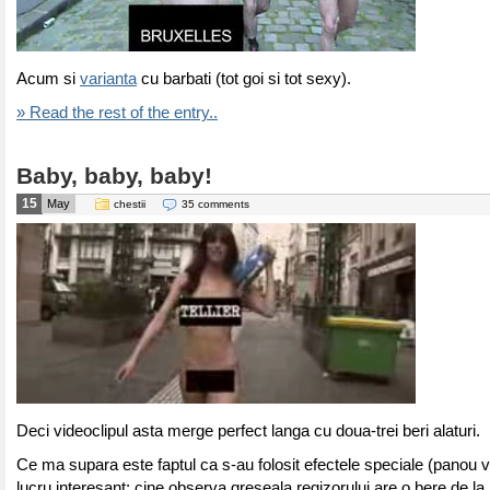
Acum si
varianta
cu barbati (tot goi si tot sexy).
» Read the rest of the entry..
Baby, baby, baby!
15
May
chestii
35 comments
Deci videoclipul asta merge perfect langa cu doua-trei beri alaturi.
Ce ma supara este faptul ca s-au folosit efectele speciale (panou ve
lucru interesant: cine observa greseala regizorului are o bere de la