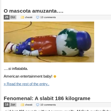
O mascota amuzanta….
26
Oct
chestii
13 comments
….si inflatabila.
American entertainment baby!
» Read the rest of the entry..
Fenomenal: A slabit 186 kilograme
18
Jun
chestii
10 comments