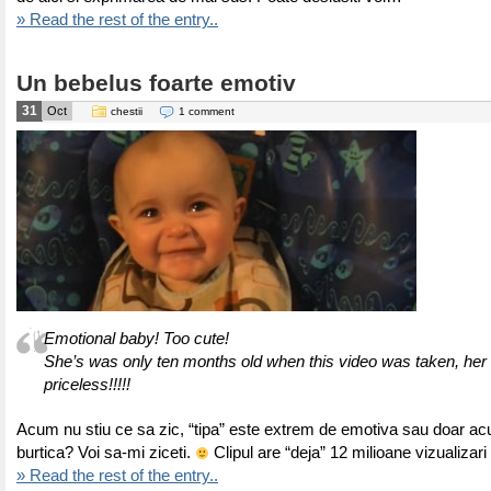
» Read the rest of the entry..
Un bebelus foarte emotiv
31
Oct
chestii
1 comment
Emotional baby! Too cute!
She’s was only ten months old when this video was taken, her 
priceless!!!!!
Acum nu stiu ce sa zic, “tipa” este extrem de emotiva sau doar ac
burtica? Voi sa-mi ziceti.
Clipul are “deja” 12 milioane vizualizar
» Read the rest of the entry..