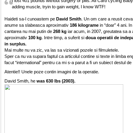
I lost 401 pounds without surgery or pills. All Carb cycling Bab
adding muscle, tryin to gain weight, I know WTF!
Haideti sa-l cunoastem pe
David Smith
. Un om care a reusit ceva 
anume sa slabeasca aproximativ
186 kilograme
in “doar” 4 ani. I
cantarea nu mai putin de
268 kg
iar acum, in 2007, greutatea sa a 
aproximativ
100 kg
. Intre timp, a suferit si
doua operatii de indepar
in surplus.
Mai multe nu va zic, va las sa vizionati pozele si filmuletele.
Sper ca nu va supara faptul ca articolul contine si texte in limba en
facut “international” pentru ca mi s-a parut a fi un subiect destul de 
Atentie!! Unele poze contin imagini de la operatie.
David Smith, he
was 630 lbs (2003).