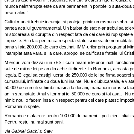
ca tu sa aduni voturi?”, rabufnise femeia, a carei singura realizare i
munca neintrerupta este ca are permanent in portofel o suta-doua de
m-am ales.”
Cultul muncii trebuie incurajat si protejat printr-un raspuns sobru si
partea actului guvernamental. Un barbat de stat n-ar trebui sa tole
mistocareala si coruptia din respect fata de cei care isi rup spatele 
impozite. Si o fac pentru ca respecta statul si ideea de normalitate
pana si aia 200.000 de euro destinati IMM-urilor prin programul Mi
intamplat asta vara, si la care, apropo, se calificase fratele lui Cris
Miercuri vom dezvalui in 7EST cum neamurile unor inalti functionari
sute de mii de lei pe an din achizitii directe. In Romania, aceasta p
legala. E legal sa castigi lucrari de 250.000 de lei pe firma soacrei 
cumatrului, infiintate cu doua luni inainte. Nu e ciubucareala, e via
50.000 de euro iti schimbi masina la doi ani, mananci in oras si fac
an in strainatate. Anul viitor mai iei 50.000 de euro si tot asa… Nu
nimic nou, o facem insa din respect pentru cei care platesc impozite
Romania in spate.
Romania e o afacere pentru 100.000 de oameni – politicieni, aliati si
Pentru restul nu mai sunt bani.
via Gabriel Gachi & Saw