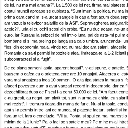
de lei, nu ma mai amana?”. La 1.500 de lei net, firma mai plateste 1
costul muncii aproape se dubleaza. “Sunt imun la politica, nu ma i
prima oara cand mi s-a urcat sangele in cap a fost acum doua sa
am vazut la televizor salariile de la
ASF
. Supravegherea asigurarilo
acolo?!”, urla el cu ochii scosi din orbite. “Eu nu duc acasa intr-un
euro, iar Rusanu ia saizeci de mii intr-o luna, pai de asta-mi pui mie 
bombane el si ma preling pe langa usa ca o umbra, aruncandu-i un 
“Iesi din economia reala, vinde tot, nu mai declara salarii, afacerile 
Romania ca sa-ti permiti impozitele alea, limiteaza-te la 1-2 licitatii 
subcontractezi si ai fugit”.
De ce plang oamenii astia, aparent bogati?, v-ati spune, e patetic
bausem o cafea cu o prietena care are 10 angajati. Afacerea ei est
vara mai angajeaza inca 10 oameni. O alta tipa statea la masa si 
afaceri povestea cum a avut vanzari record in decembrie, dar ca fi
dezechilibrat dupa ce Fiscul i-a cerut 50.000 de lei. “Am facut cont
c-au gresit, au negat, am platit tot, sunt in urma cu chiria, cu salarii
mai rezist”. Ii tremura tigara din mana de furie. Nu-si ia toale, co
atat si-a permis in trei ani de munca, si plateste facturi, salarii si imp
fara un tel, fara o concluzie. “Vii tu, Ponta, si spui ca mai maresti o 
minim de la 1 iunie? Pai o faci pe spatele meu? Pe mine m-ai intre