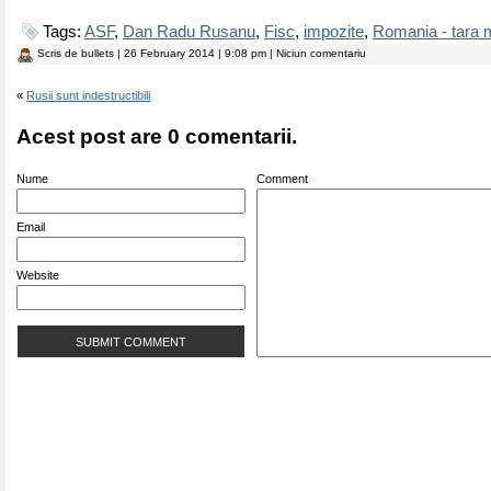
Tags:
ASF
,
Dan Radu Rusanu
,
Fisc
,
impozite
,
Romania - tara
Scris de
bullets
| 26 February 2014 | 9:08 pm | Niciun comentariu
«
Rusii sunt indestructibili
Acest post are 0 comentarii.
Nume
Comment
Email
Website