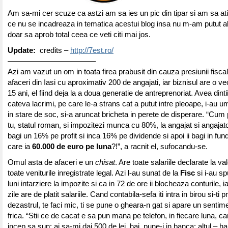
Am sa-mi cer scuze ca astzi am sa ies un pic din tipar si am sa at
ce nu se incadreaza in tematica acestui blog insa nu m-am putut a
doar sa aprob total ceea ce veti citi mai jos.
Update:
credits –
http://7est.ro/
———————————–
Azi am vazut un om in toata firea prabusit din cauza presiunii fisc
afaceri din Iasi cu aproximativ 200 de angajati, iar biznisul are o 
15 ani, el fiind deja la a doua generatie de antreprenoriat. Avea dintii 
cateva lacrimi, pe care le-a strans cat a putut intre pleoape, i-au um
in stare de soc, si-a aruncat bricheta in perete de disperare. “Cum p
tu, statul roman, si impozitezi munca cu 80%, la angajat si angajator
bagi un 16% pe profit si inca 16% pe dividende si apoi ii bagi in fun
care ia
60.000 de euro pe luna
?!”, a racnit el, sufocandu-se.
Omul asta de afaceri e un
chisat
. Are toate salariile declarate la va
toate veniturile inregistrate legal. Azi l-au sunat de la
Fisc
si i-au s
luni intarziere la impozite si ca in 72 de ore ii blocheaza conturile, 
zile are de platit salariile. Cand contabila-sefa iti intra in birou si-ti p
dezastrul, te faci mic, ti se pune o gheara-n gat si apare un sentim
frica. “Stii ce de cacat e sa pun mana pe telefon, in fiecare luna, c
incep sa sun: ai sa-mi dai 500 de lei, hai, pune-i in banca; altul – h