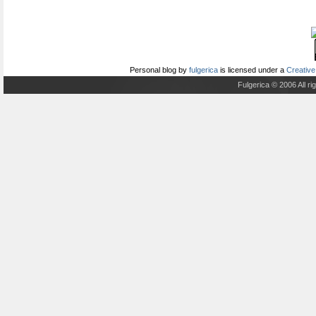
Personal blog
by
fulgerica
is licensed under a
Creative
Fulgerica © 2006 All r