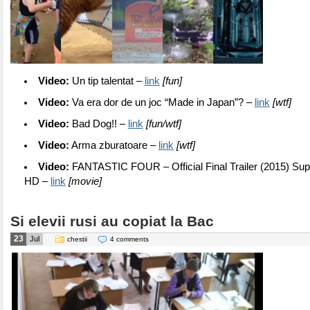
Video:
Un tip talentat –
link
[fun]
Video:
Va era dor de un joc “Made in Japan”? –
link
[wtf]
Video:
Bad Dog!! –
link
[fun/wtf]
Video:
Arma zburatoare –
link
[wtf]
Video:
FANTASTIC FOUR – Official Final Trailer (2015) Su
HD –
link
[movie]
Si elevii rusi au copiat la Bac
23
Jul
chestii
4 comments