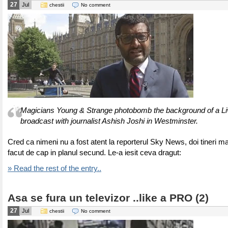
27
Jul
chestii
No comment
Magicians Young & Strange photobomb the background of a 
broadcast with journalist Ashish Joshi in Westminster.
Cred ca nimeni nu a fost atent la reporterul Sky News, doi tineri ma
facut de cap in planul secund. Le-a iesit ceva dragut:
» Read the rest of the entry..
Asa se fura un televizor ..like a PRO (2)
27
Jul
chestii
No comment