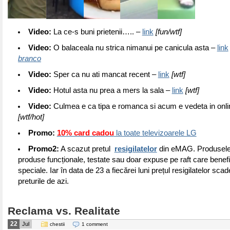
Video:
La ce-s buni prietenii….. –
link
[fun/wtf]
Video:
O balaceala nu strica nimanui pe canicula asta –
link
branco
Video:
Sper ca nu ati mancat recent –
link
[wtf]
Video:
Hotul asta nu prea a mers la sala –
link
[wtf]
Video:
Culmea e ca tipa e romanca si acum e vedeta in onl
[wtf/hot]
Promo:
10% card cadou
la toate televizoarele LG
Promo2:
A scazut pretul
resigilatelor
din eMAG. Produsele 
produse funcționale, testate sau doar expuse pe raft care benefi
speciale. Iar în data de 23 a fiecărei luni prețul resigilatelor sca
preturile de azi.
Reclama vs. Realitate
22
Jul
chestii
1 comment