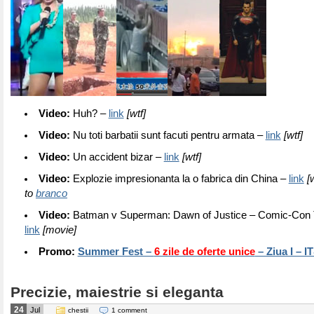
Video:
Huh? –
link
[wtf]
Video:
Nu toti barbatii sunt facuti pentru armata –
link
[wtf]
Video:
Un accident bizar –
link
[wtf]
Video:
Explozie impresionanta la o fabrica din China –
link
[w
to
branco
Video:
Batman v Superman: Dawn of Justice – Comic-Con Tr
link
[movie]
Promo:
Summer Fest –
6 zile de oferte unice
– Ziua I – 
Precizie, maiestrie si eleganta
24
Jul
chestii
1 comment