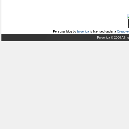
Personal blog
by
fulgerica
is licensed under a
Creative
Fulgerica © 2006 All r