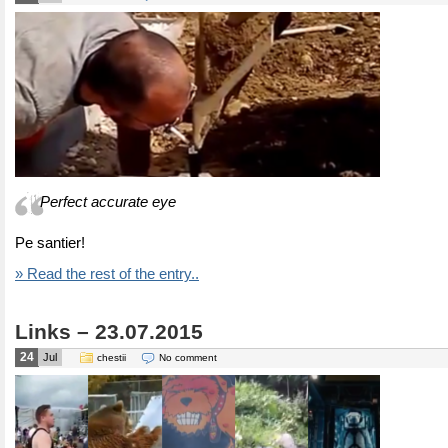
Perfect accurate eye
Pe santier!
» Read the rest of the entry..
Links – 23.07.2015
24
Jul
chestii
No comment