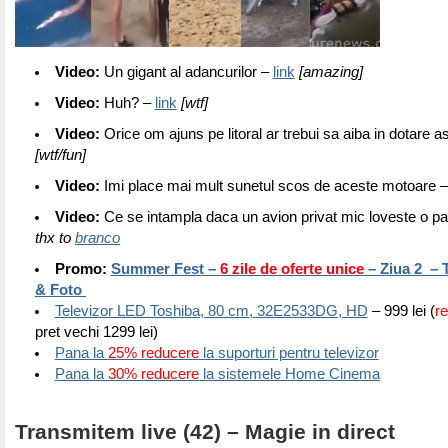
Video:
Un gigant al adancurilor –
link
[amazing]
Video:
Huh? –
link
[wtf]
Video:
Orice om ajuns pe litoral ar trebui sa aiba in dotare 
[wtf/fun]
Video:
Imi place mai mult sunetul scos de aceste motoare 
Video:
Ce se intampla daca un avion privat mic loveste o p
thx to
branco
Promo:
Summer Fest –
6 zile de oferte unice
– Ziua 2 – 
& Foto
Televizor LED Toshiba, 80 cm, 32E2533DG, HD
– 999 lei (
re
pret vechi 1299 lei)
Pana la
25% reducere
la suporturi pentru televizor
Pana la
30% reducere
la sistemele Home Cinema
Transmitem live (42) – Magie in direct