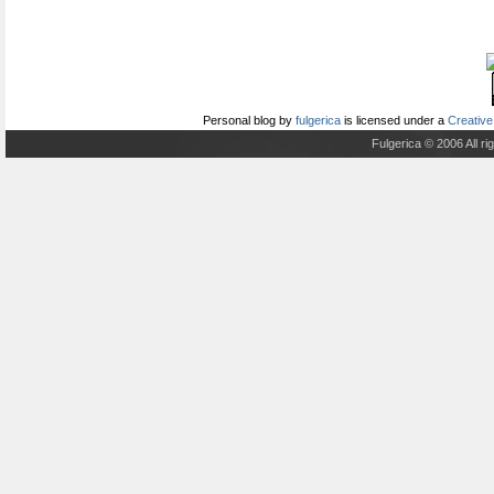
Personal blog
by
fulgerica
is licensed under a
Creative
Fulgerica © 2006 All r