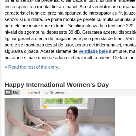
timer si senzor de prezenta. Chiar daca a fost unul dintre modele
tin sa spun ca a meritat fiecare banut. Acest ventilator are urmatoa
caracteristici tehnice: prezinta optiunea de intrerupator cu fir, jaluz
senzor si umiditate. Se poate monta pe perete cu multa usurinta, at
peretele are iesire spre exterior. Se alimenteaza la o tensiune 220 
nivelul de zgomot nu depaseste 39 dB. Greutatea acestui dispoziti
kg, iar garantia oferita de magazin este pe o perioda de 5 ani. Ventil
perete se monteaza destul de usor, pentru cei indemanatici, montaju
siguranta o joaca. Aceste sisteme de
ventilatie baie
sunt utile, mai
bucatarie si baie unde se aduna cel mai mult condens. Ce face ace
» Read the rest of the entry..
Happy International Women’s Day
08
Mar
chestii
No comment