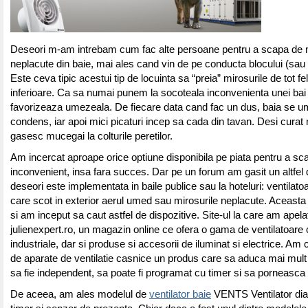
Deseori m-am intrebam cum fac alte persoane pentru a scapa de m
neplacute din baie, mai ales cand vin de pe conducta blocului (sa
Este ceva tipic acestui tip de locuinta sa “preia” mirosurile de tot fel
inferioare. Ca sa numai punem la socoteala inconvenienta unei bai 
favorizeaza umezeala. De fiecare data cand fac un dus, baia se u
condens, iar apoi mici picaturi incep sa cada din tavan. Desi curat
gasesc mucegai la colturile peretilor.
Am incercat aproape orice optiune disponibila pe piata pentru a sc
inconvenient, insa fara succes. Dar pe un forum am gasit un altfel 
deseori este implementata in baile publice sau la hoteluri: ventilato
care scot in exterior aerul umed sau mirosurile neplacute. Aceasta
si am inceput sa caut astfel de dispozitive. Site-ul la care am ape
julienexpert.ro, un magazin online ce ofera o gama de ventilatoare 
industriale, dar si produse si accesorii de iluminat si electrice. Am
de aparate de ventilatie casnice un produs care sa aduca mai mult
sa fie independent, sa poate fi programat cu timer si sa porneasca
De aceea, am ales modelul de
ventilator baie
VENTS Ventilator d