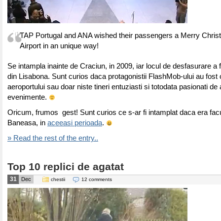
TAP Portugal and ANA wished their passengers a Merry Chris
Airport in an unique way!
Se intampla inainte de Craciun, in 2009, iar locul de desfasurare a 
din Lisabona. Sunt curios daca protagonistii FlashMob-ului au fost c
aeroportului sau doar niste tineri entuziasti si totodata pasionati de 
evenimente.
Oricum, frumos gest! Sunt curios ce s-ar fi intamplat daca era fac
Baneasa, in
aceeasi perioada
.
» Read the rest of the entry..
Top 10 replici de agatat
31
Dec
chestii
12 comments