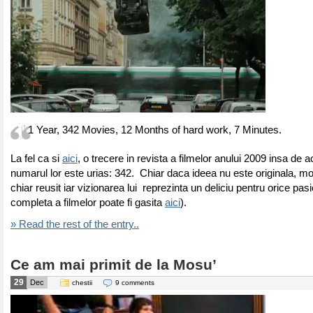
1 Year, 342 Movies, 12 Months of hard work, 7 Minutes.
La fel ca si
aici
, o trecere in revista a filmelor anului 2009 insa de 
numarul lor este urias: 342. Chiar daca ideea nu este originala, mo
chiar reusit iar vizionarea lui reprezinta un deliciu pentru orice pasi
completa a filmelor poate fi gasita
aici
).
» Read the rest of the entry..
Ce am mai primit de la Mosu’
29
Dec
chestii
9 comments