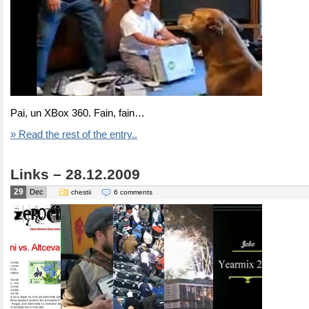
Pai, un XBox 360. Fain, fain…
» Read the rest of the entry..
Links – 28.12.2009
29
Dec
chestii
6 comments