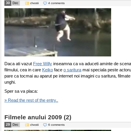
30
Dec
chestii
4 comments
Daca ati vazut
Free Willy
inseamna ca va aduceti aminte de scena d
filmului, cea in care
Keiko
face
o saritura
mai speciala peste actorul
pare ca tocmai au aparut pe internet noi imagini cu saritura, filmate d
unghi.
Sper sa va placa:
» Read the rest of the entry..
Filmele anului 2009 (2)
29
Dec
chestii
6 comments