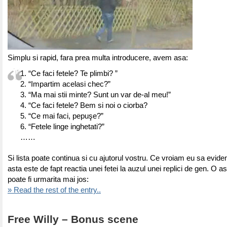
Simplu si rapid, fara prea multa introducere, avem asa:
1. “Ce faci fetele? Te plimbi? ”
2. “Impartim acelasi chec?”
3. “Ma mai stii minte? Sunt un var de-al meu!”
4. “Ce faci fetele? Bem si noi o ciorba?
5. “Ce mai faci, pepuşe?”
6. “Fetele linge inghetati?”
……
Si lista poate continua si cu ajutorul vostru. Ce vroiam eu sa eviden
asta este de fapt reactia unei fetei la auzul unei replici de gen. O as
poate fi urmarita mai jos:
» Read the rest of the entry..
Free Willy – Bonus scene