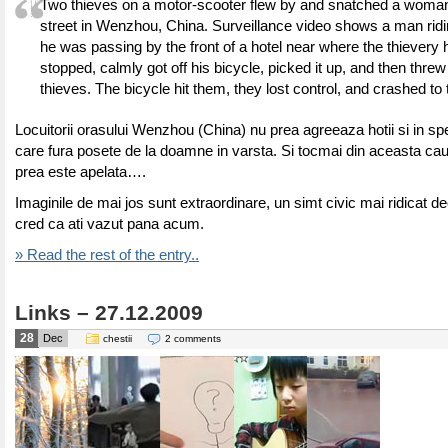
Two thieves on a motor-scooter flew by and snatched a woma
street in Wenzhou, China. Surveillance video shows a man ridi
he was passing by the front of a hotel near where the thievery
stopped, calmly got off his bicycle, picked it up, and then threw 
thieves. The bicycle hit them, they lost control, and crashed to
Locuitorii orasului Wenzhou (China) nu prea agreeaza hotii si in sp
care fura posete de la doamne in varsta. Si tocmai din aceasta cauz
prea este apelata….
Imaginile de mai jos sunt extraordinare, un simt civic mai ridicat de
cred ca ati vazut pana acum.
» Read the rest of the entry..
Links – 27.12.2009
28
Dec
chestii
2 comments