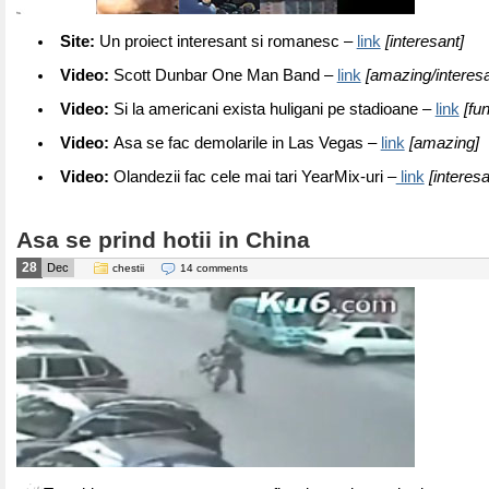
Site:
Un proiect interesant si romanesc –
link
[interesant]
Video:
Scott Dunbar One Man Band –
link
[amazing/interesa
Video:
Si la americani exista huligani pe stadioane –
link
[fun
Video:
Asa se fac demolarile in Las Vegas –
link
[amazing]
Video:
Olandezii fac cele mai tari YearMix-uri –
link
[interesa
Asa se prind hotii in China
28
Dec
chestii
14 comments