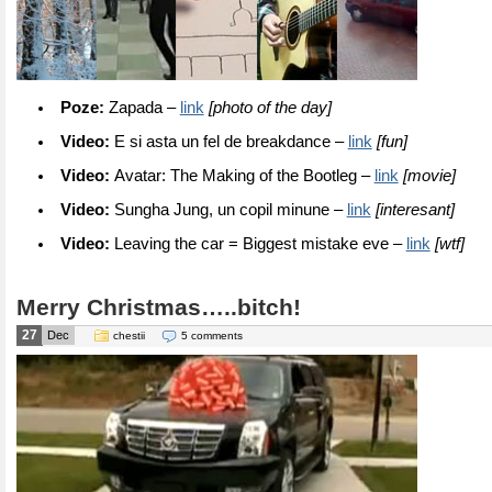
Poze:
Zapada –
link
[photo of the day]
Video:
E si asta un fel de breakdance –
link
[fun]
Video:
Avatar: The Making of the Bootleg –
link
[movie]
Video:
Sungha Jung, un copil minune –
link
[interesant]
Video:
Leaving the car = Biggest mistake eve –
link
[wtf]
Merry Christmas…..bitch!
27
Dec
chestii
5 comments