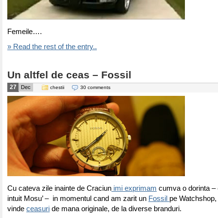
Femeile….
» Read the rest of the entry..
Un altfel de ceas – Fossil
27
Dec
chestii
30 comments
Cu cateva zile inainte de Craciun
imi exprimam
cumva o dorinta – 
intuit Mosu’ – in momentul cand am zarit un
Fossil
pe Watchshop, 
vinde
ceasuri
de mana originale, de la diverse branduri.