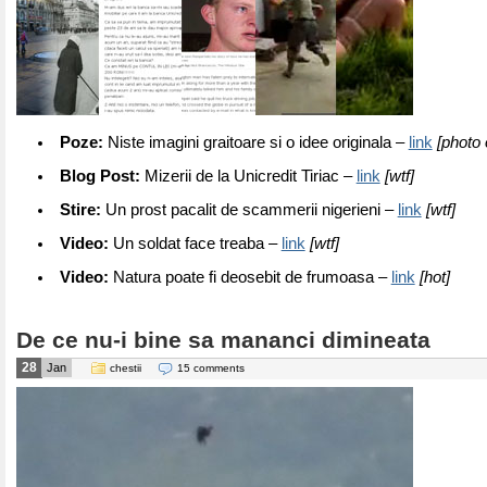
Poze:
Niste imagini graitoare si o idee originala –
link
[photo 
Blog Post:
Mizerii de la Unicredit Tiriac –
link
[wtf]
Stire:
Un prost pacalit de scammerii nigerieni –
link
[wtf]
Video:
Un soldat face treaba –
link
[wtf]
Video:
Natura poate fi deosebit de frumoasa –
link
[hot]
De ce nu-i bine sa mananci dimineata
28
Jan
chestii
15 comments