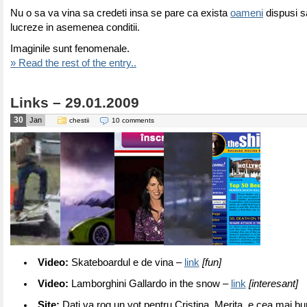
Nu o sa va vina sa credeti insa se pare ca exista
oameni
dispusi s
lucreze in asemenea conditii.
Imaginile sunt fenomenale.
» Read the rest of the entry..
Links – 29.01.2009
30
Jan
chestii
10 comments
Video:
Skateboardul e de vina –
link
[fun]
Video:
Lamborghini Gallardo in the snow –
link
[interesant]
Site:
Dati va rog un vot pentru Cristina. Merita, e cea mai 