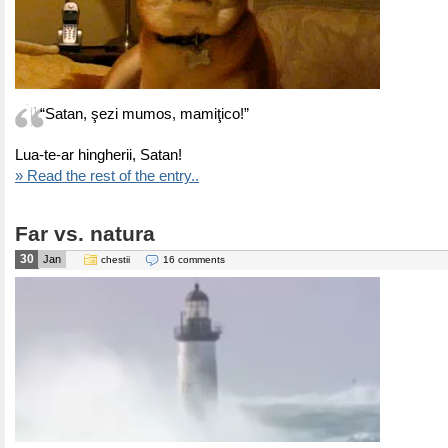
“Satan, şezi mumos, mamiţico!”
Lua-te-ar hingherii, Satan!
» Read the rest of the entry..
Far vs. natura
30
Jan
chestii
16 comments