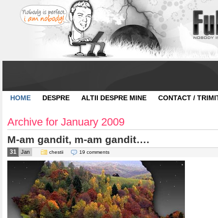
HOME
DESPRE
ALTII DESPRE MINE
CONTACT / TRIMI
Archive for January 2009
M-am gandit, m-am gandit….
31
Jan
chestii
19 comments