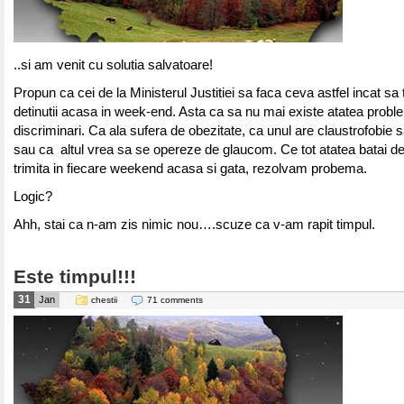
..si am venit cu solutia salvatoare!
Propun ca cei de la Ministerul Justitiei sa faca ceva astfel incat sa t
detinutii acasa in week-end. Asta ca sa nu mai existe atatea probl
discriminari. Ca ala sufera de obezitate, ca unul are claustrofobie 
sau ca altul vrea sa se opereze de glaucom. Ce tot atatea batai d
trimita in fiecare weekend acasa si gata, rezolvam probema.
Logic?
Ahh, stai ca n-am zis nimic nou….scuze ca v-am rapit timpul.
Este timpul!!!
31
Jan
chestii
71 comments