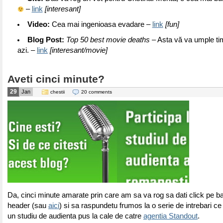
–
link
[interesant]
Video:
Cea mai ingenioasa evadare –
link
[fun]
Blog Post:
Top 50 best movie deaths
– Asta vă va umple ti
azi. –
link
[interesant/movie]
Aveti cinci minute?
29
Jan
chestii
20 comments
Da, cinci minute amarate prin care am sa va rog sa dati click pe b
header (sau
aici
) si sa raspundetu frumos la o serie de intrebari ce 
un studiu de audienta pus la cale de catre
agentia Standout
.