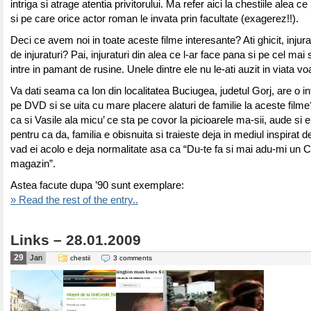
intriga si atrage atentia privitorului. Ma refer aici la chestiile alea c
si pe care orice actor roman le invata prin facultate (exagerez!!).
Deci ce avem noi in toate aceste filme interesante? Ati ghicit, injurat
de injuraturi? Pai, injuraturi din alea ce l-ar face pana si pe cel mai
intre in pamant de rusine. Unele dintre ele nu le-ati auzit in viata v
Va dati seama ca Ion din localitatea Buciugea, judetul Gorj, are o in
pe DVD si se uita cu mare placere alaturi de familie la aceste fil
ca si Vasile ala micu’ ce sta pe covor la picioarele ma-sii, aude si el
pentru ca da, familia e obisnuita si traieste deja in mediul inspirat d
vad ei acolo e deja normalitate asa ca “Du-te fa si mai adu-mi un C
magazin”.
Astea facute dupa ’90 sunt exemplare:
» Read the rest of the entry..
Links – 28.01.2009
29
Jan
chestii
3 comments