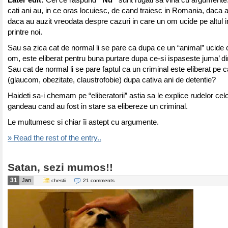
Later edit:
Cei ce raspund
“Nu”
sunt rugati sa vina cu argumente
cati ani au, in ce oras locuiesc, de cand traiesc in Romania, daca a
daca au auzit vreodata despre cazuri in care un om ucide pe altul i
printre noi.
Sau sa zica cat de normal li se pare ca dupa ce un “animal” ucide 
om, este eliberat pentru buna purtare dupa ce-si ispaseste juma’ 
Sau cat de normal li se pare faptul ca un criminal este eliberat pe 
(glaucom, obezitate, claustrofobie) dupa cativa ani de detentie?
Haideti sa-i chemam pe “eliberatorii” astia sa le explice rudelor cel
gandeau cand au fost in stare sa elibereze un criminal.
Le multumesc si chiar îi astept cu argumente.
» Read the rest of the entry..
Satan, sezi mumos!!
31
Jan
chestii
21 comments