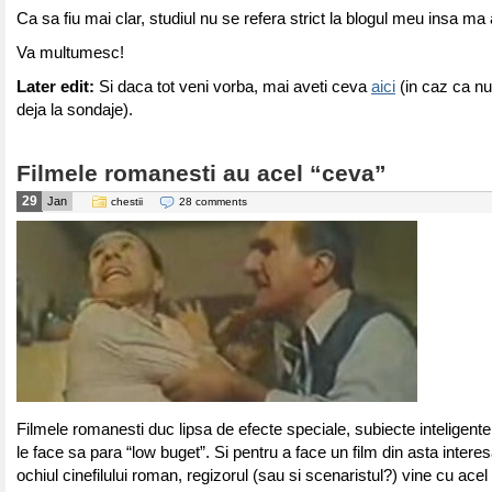
Ca sa fiu mai clar, studiul nu se refera strict la blogul meu insa m
Va multumesc!
Later edit:
Si daca tot veni vorba, mai aveti ceva
aici
(in caz ca nu
deja la sondaje).
Filmele romanesti au acel “ceva”
29
Jan
chestii
28 comments
Filmele romanesti duc lipsa de efecte speciale, subiecte inteligente
le face sa para “low buget”. Si pentru a face un film din asta intere
ochiul cinefilului roman, regizorul (sau si scenaristul?) vine cu ace