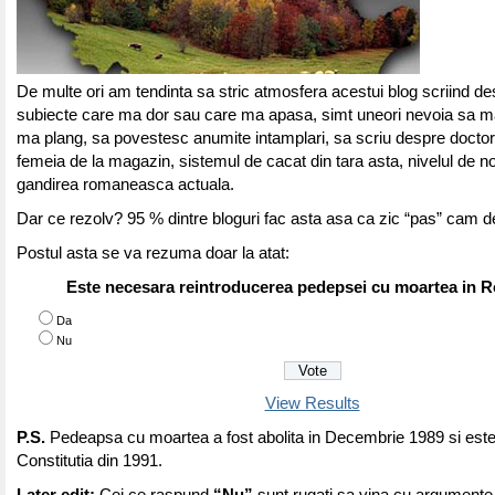
De multe ori am tendinta sa stric atmosfera acestui blog scriind d
subiecte care ma dor sau care ma apasa, simt uneori nevoia sa m
ma plang, sa povestesc anumite intamplari, sa scriu despre doctor
femeia de la magazin, sistemul de cacat din tara asta, nivelul de no
gandirea romaneasca actuala.
Dar ce rezolv? 95 % dintre bloguri fac asta asa ca zic “pas” cam de
Postul asta se va rezuma doar la atat:
Este necesara reintroducerea pedepsei cu moartea in 
Da
Nu
View Results
P.S.
Pedeapsa cu moartea a fost abolita in Decembrie 1989 si este 
Constitutia din 1991.