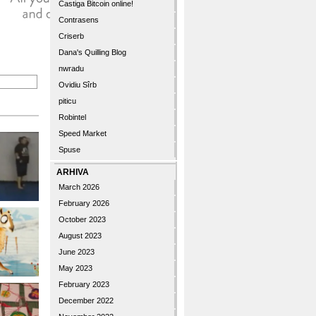
Castiga Bitcoin online!
Contrasens
Criserb
Dana's Quilling Blog
nwradu
Ovidiu Sîrb
piticu
Robintel
Speed Market
Spuse
ARHIVA
March 2026
February 2026
October 2023
August 2023
June 2023
May 2023
February 2023
December 2022