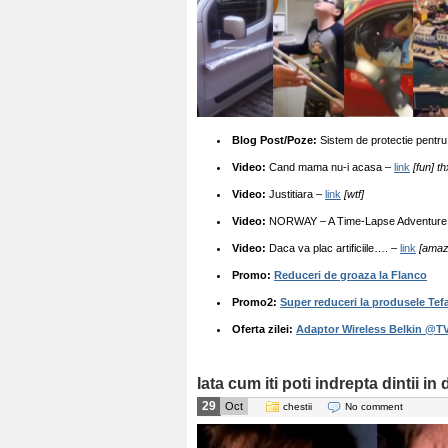
Blog Post/Poze:
Sistem de protectie pentru
Video:
Cand mama nu-i acasa –
link
[fun] t
Video:
Justitiara –
link
[wtf]
Video:
NORWAY – A Time-Lapse Adventure
Video:
Daca va plac artificiile…. –
link
[amazi
Promo:
Reduceri de groaza la Flanco
Promo2:
Super reduceri la produsele Tefa
Oferta zilei:
Adaptor Wireless Belkin @TV
Iata cum iti poti indrepta dintii in
29
Oct
chestii
No comment