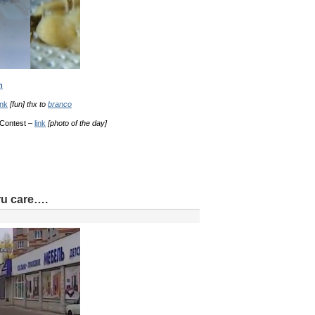
n
ink
[fun] thx to
branco
 Contest –
link
[photo of the day]
ru care….