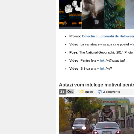
Promo:
Colectia cu promotii de Halowee
Video:
La vanatoare – scapa cine poate! –
l
Poze:
The National Geographic 2014 Photo
Video:
Pentru fete –
link
[wtf/amazing]
Video:
Si inca una –
link
[wtf]
Astazi vom intelege motivul pent
28
Oct
chestii
2 comments