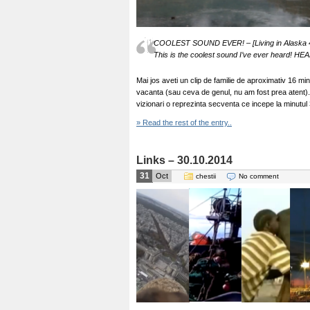
COOLEST SOUND EVER! – [Living in Alaska 
This is the coolest sound I’ve ever hea
Mai jos aveti un clip de familie de aproximativ 16 minu
vacanta (sau ceva de genul, nu am fost prea atent). 
vizionari o reprezinta secventa ce incepe la minutul
» Read the rest of the entry..
Links – 30.10.2014
31
Oct
chestii
No comment