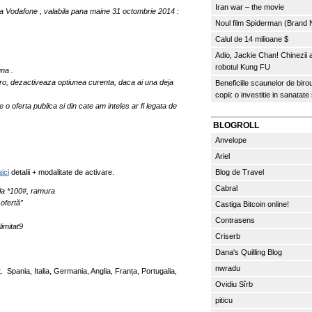
Iran war – the movie
ela Vodafone , valabila pana maine 31 octombrie 2014 :
Noul film Spiderman (Brand
Calul de 14 milioane $
Adio, Jackie Chan! Chinezii
robotul Kung FU
una .
ro, dezactiveaza optiunea curenta, daca ai una deja
Beneficiile scaunelor de biro
copii: o investitie in sanatate
o oferta publica si din cate am inteles ar fi legata de
BLOGROLL
Anvelope
Ariel
aici
detalii + modalitate de activare.
Blog de Travel
Cabral
 la *100#, ramura
ofertă”
Castiga Bitcoin online!
Contrasens
limitat9
Criserb
Dana's Quilling Blog
nwradu
. Spania, Italia, Germania, Anglia, Franța, Portugalia,
Ovidiu Sîrb
piticu