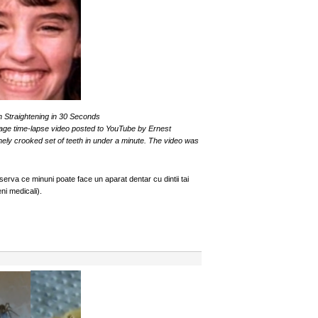
 Straightening in 30 Seconds
ntage time-lapse video posted to YouTube by Ernest
ely crooked set of teeth in under a minute. The video was
rva ce minuni poate face un aparat dentar cu dintii tai
ni medicali).