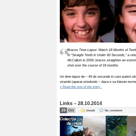
Braces Time-Lapse: Watch 18 Months of Teeth
In “Straight Teeth in Under 60 Seconds,” a vi
McCallum in 2009, braces straighten an extrem
shot over the course of 18 months.
Un time-lapse de ~ 49 de secunde in care putem obse
strambi (aparat ortodontic – daca e sa folosim terme
» Read the rest of the entry..
Links – 28.10.2014
29
Oct
chestii
No comment