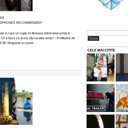
43]
rd! HEADPHONES RECOMMENDED!
te in care un cuplu isi filmeaza intinerariul urmat in
Ce a facut ca acest clip sa aiba astazi ~ 9 milioane de
 3:38. Neaparat cu sunet:
CELE MAI CITITE