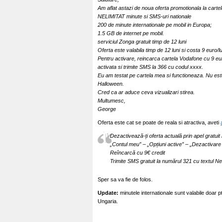
Am aflat astazi de noua oferta promotionala la cart
NELIMITAT minute si SMS-uri nationale
200 de minute internationale pe mobil in Europa;
1.5 GB de internet pe mobil.
serviciul Zonga gratuit timp de 12 luni
Oferta este valabila timp de 12 luni si costa 9 euro/l
Pentru activare, reincarca cartela Vodafone cu 9 eu
activata si trimite SMS la 366 cu codul xxxx.
Eu am testat pe cartela mea si functioneaza. Nu este 
Halloween.
Cred ca ar aduce ceva vizualizari stirea.
Multumesc,
George
Oferta este cat se poate de reala si atractiva, aveti
Dezactivează-ți oferta actuală prin apel gratuit
„Contul meu” – „Opțiuni active” – „Dezactivare 
Reîncarcă cu 9€ credit
Trimite SMS gratuit la numărul 321 cu textul Ne
Sper sa va fie de folos.
Update:
minutele internationale sunt valabile doar pt
Ungaria.