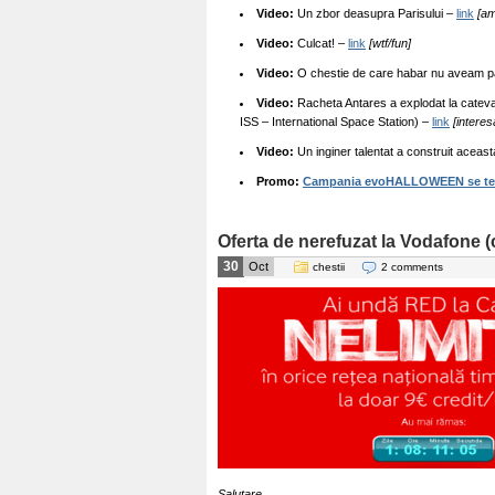
Video:
Un zbor deasupra Parisului –
link
[am
Video:
Culcat! –
link
[wtf/fun]
Video:
O chestie de care habar nu aveam p
Video:
Racheta Antares a explodat la catev
ISS – International Space Station) –
link
[interes
Video:
Un inginer talentat a construit aceas
Promo:
Campania evoHALLOWEEN se term
Oferta de nerefuzat la Vodafone (
30
Oct
chestii
2 comments
Salutare,