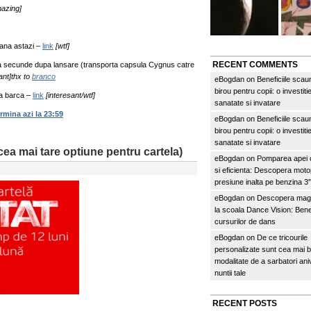
azing]
ana astazi –
link
[wtf]
RECENT COMMENTS
a secunde dupa lansare (transporta capsula Cygnus catre
ant]thx to
branco
eBogdan
on
Beneficiile scau
birou pentru copii: o investitie
ta barca –
link
[interesant/wtf]
sanatate si invatare
ina azi la 23:59
eBogdan
on
Beneficiile scau
birou pentru copii: o investitie
sanatate si invatare
cea mai tare optiune pentru cartela)
eBogdan
on
Pomparea apei c
si eficienta: Descopera mo
presiune inalta pe benzina 
eBogdan
on
Descopera magi
la scoala Dance Vision: Benef
cursurilor de dans
eBogdan
on
De ce tricourile
personalizate sunt cea mai 
modalitate de a sarbatori an
nuntii tale
RECENT POSTS