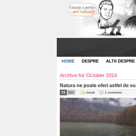
HOME
DESPRE
ALTII DESPRE
Archive for October 2014
Natura ne poate oferi astfel de s
31
Oct
chestii
2 comments