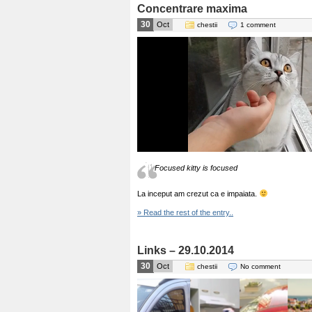
Concentrare maxima
30
Oct
chestii
1 comment
Focused kitty is focused
La inceput am crezut ca e impaiata.
» Read the rest of the entry..
Links – 29.10.2014
30
Oct
chestii
No comment