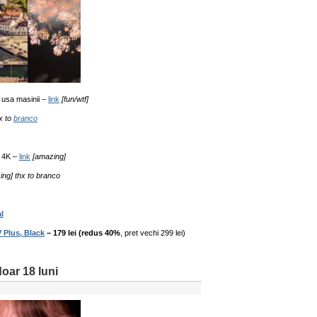
 usa masinii –
link
[fun/wtf]
hx to
branco
 4K –
link
[amazing]
ng] thx to branco
l
 Plus, Black
– 179 lei (redus 40%
, pret vechi 299 lei)
 doar 18 luni