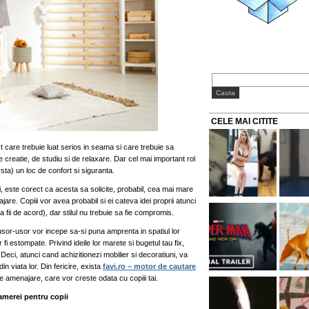
CELE MAI CITITE
 care trebuie luat serios in seama si care trebuie sa
 creatie, de studiu si de relaxare. Dar cel mai important rol
rsta) un loc de confort si siguranta.
ei, este corect ca acesta sa solicite, probabil, cea mai mare
are. Copiii vor avea probabil si ei cateva idei proprii atunci
fii de acord), dar stilul nu trebuie sa fie compromis.
 usor-usor vor incepe sa-si puna amprenta in spatiul lor
r fi estompate. Privind ideile lor marete si bugetul tau fix,
 Deci, atunci cand achizitionezi mobilier si decoratiuni, va
n viata lor. Din fericire, exista
favi.ro – motor de cautare
de amenajare, care vor creste odata cu copiii tai.
camerei pentru copii