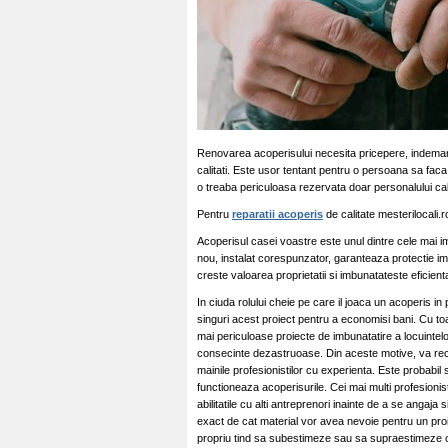
Renovarea acoperisului necesita pricepere, indemana
calitati. Este usor tentant pentru o persoana sa faca 
o treaba periculoasa rezervata doar personalului cali
Pentru
reparatii acoperis
de calitate mesterilocali.r
Acoperisul casei voastre este unul dintre cele mai 
nou, instalat corespunzator, garanteaza protectie impo
creste valoarea proprietatii si imbunatateste eficien
In ciuda rolului cheie pe care il joaca un acoperis in
singuri acest proiect pentru a economisi bani. Cu to
mai periculoase proiecte de imbunatatire a locuintel
consecinte dezastruoase. Din aceste motive, va reco
mainile profesionistilor cu experienta. Este probabi
functioneaza acoperisurile. Cei mai multi profesionist
abilitatile cu alti antreprenori inainte de a se angaja s
exact de cat material vor avea nevoie pentru un proi
propriu tind sa subestimeze sau sa supraestimeze c