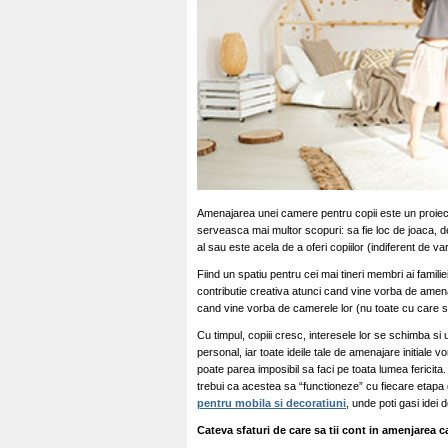
Amenajarea unei camere pentru copii este un proiect
serveasca mai multor scopuri: sa fie loc de joaca, de
al sau este acela de a oferi copiilor (indiferent de va
Fiind un spatiu pentru cei mai tineri membri ai famili
contributie creativa atunci cand vine vorba de amenaj
cand vine vorba de camerele lor (nu toate cu care sa 
Cu timpul, copiii cresc, interesele lor se schimba si
personal, iar toate ideile tale de amenajare initiale vo
poate parea imposibil sa faci pe toata lumea fericita.
trebui ca acestea sa “functioneze” cu fiecare etapa di
pentru mobila si decoratiuni
, unde poti gasi idei 
Cateva sfaturi de care sa tii cont in amenjarea 