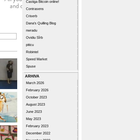
Castiga Bitcoin online!
Contrasens
Criserb
Dana's Quilling Blog
nwradu
Ovidiu Sîrb
piticu
Robintel
Speed Market
Spuse
ARHIVA
March 2026
February 2026
October 2023
August 2023
June 2023
May 2023
February 2023
December 2022