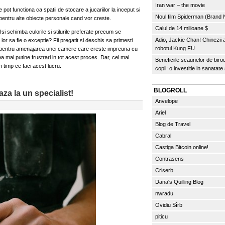
Iran war – the movie
pot functiona ca spatii de stocare a jucariilor la inceput si
Noul film Spiderman (Brand
au pentru alte obiecte personale cand vor creste.
Calul de 14 milioane $
i schimba culorile si stilurile preferate precum se
Adio, Jackie Chan! Chinezii
or sa fie o exceptie? Fii pregatit si deschis sa primesti
robotul Kung FU
i pentru amenajarea unei camere care creste impreuna cu
ea mai putine frustrari in tot acest proces. Dar, cel mai
Beneficiile scaunelor de biro
n timp ce faci acest lucru.
copii: o investitie in sanatate
BLOGROLL
aza la un specialist!
Anvelope
Ariel
Blog de Travel
Cabral
Castiga Bitcoin online!
Contrasens
Criserb
Dana's Quilling Blog
nwradu
Ovidiu Sîrb
piticu