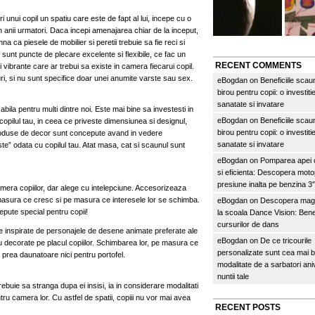
 unui copil un spatiu care este de fapt al lui, incepe cu o
n anii urmatori. Daca incepi amenajarea chiar de la inceput,
a ca piesele de mobilier si peretii trebuie sa fie reci si
el sunt puncte de plecare excelente si flexibile, ce fac un
RECENT COMMENTS
vibrante care ar trebui sa existe in camera fiecarui copil.
uri, si nu sunt specifice doar unei anumite varste sau sex.
eBogdan
on
Beneficiile scau
birou pentru copii: o investitie
sanatate si invatare
abila pentru multi dintre noi. Este mai bine sa investesti in
eBogdan
on
Beneficiile scau
opilul tau, in ceea ce priveste dimensiunea si designul,
birou pentru copii: o investitie
produse de decor sunt concepute avand in vedere
sanatate si invatare
te” odata cu copilul tau. Atat masa, cat si scaunul sunt
eBogdan
on
Pomparea apei c
si eficienta: Descopera mo
presiune inalta pe benzina 
amera copiilor, dar alege cu intelepciune. Accesorizeaza
 masura ce cresc si pe masura ce interesele lor se schimba.
eBogdan
on
Descopera magi
pute special pentru copii!
la scoala Dance Vision: Benef
cursurilor de dans
are inspirate de personajele de desene animate preferate ale
eBogdan
on
De ce tricourile
 sau decorate pe placul copiilor. Schimbarea lor, pe masura ce
personalizate sunt cea mai 
 prea daunatoare nici pentru portofel.
modalitate de a sarbatori an
nuntii tale
rebuie sa stranga dupa ei insisi, ia in considerare modalitati
ru camera lor. Cu astfel de spatii, copiii nu vor mai avea
RECENT POSTS