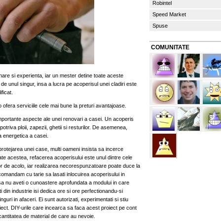
Robintel
Speed Market
Spuse
COMUNITATE
re si experienta, iar un mester detine toate aceste
de unul singur, insa a lucra pe acoperisul unei cladiri este
ficat.
o ofera serviciile cele mai bune la preturi avantajoase.
importante aspecte ale unei renovari a casei. Un acoperis
triva ploii, zapezii, ghetii si resturilor. De asemenea,
ta energetica a casei.
 protejarea unei case, multi oameni insista sa incerce
ate acestea, refacerea acoperisului este unul dintre cele
or de acolo, iar realizarea necorespunzatoare poate duce la
mandam cu tarie sa lasati inlocuirea acoperisului in
l sa nu aveti o cunoastere aprofundata a modului in care
i din industrie isi dedica ore si ore perfectionandu-si
inguri in afaceri. Ei sunt autorizati, experimentati si stiu
ect. DIY-urile care incearca sa faca acest proiect pe cont
antitatea de material de care au nevoie.