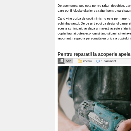
De asemenea, poti opta pentru rafturi deschise, care 
care pot fi folosite ulterior ca rafturi pentru carti s
Cand vine vorba de copii, nimic nu este permanent. Is
schimba vantul. De ce ar trebui ca designul camerei l
aceste schimbari, iar daca urmaresti aceste sfatur
copilul tau, ai putea economisi timp si bani, si vei av
important, respecta personalitatea unica a copilului i
Pentru reparatii la acoperis apele
15
Sep
chestii
1 comment