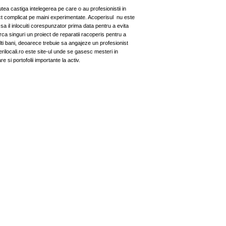
utea castiga intelegerea pe care o au profesionistii in
ect complicat pe maini experimentate. Acoperisul nu este
sa il inlocuiti corespunzator prima data pentru a evita
rca singuri un proiect de reparatii racoperis pentru a
i bani, deoarece trebuie sa angajeze un profesionist
rilocali.ro este site-ul unde se gasesc mesteri in
re si portofolii importante la activ.