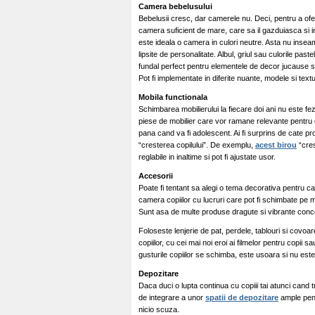
Camera bebelusului
Bebelusii cresc, dar camerele nu. Deci, pentru a oferi
camera suficient de mare, care sa il gazduiasca si i
este ideala o camera in culori neutre. Asta nu inseamn
lipsite de personalitate. Albul, griul sau culorile past
fundal perfect pentru elementele de decor jucause si 
Pot fi implementate in diferite nuante, modele si text
Mobila functionala
Schimbarea mobilierului la fiecare doi ani nu este fez
piese de mobilier care vor ramane relevante pentru c
pana cand va fi adolescent. Ai fi surprins de cate 
“cresterea copilului”.
De exemplu,
acest birou
“cres
reglabile in inaltime si pot fi ajustate usor.
Accesorii
Poate fi tentant sa alegi o tema decorativa pentru c
camera copiilor cu lucruri care pot fi schimbate pe
Sunt asa de multe produse dragute si vibrante conce
Foloseste lenjerie de pat, perdele, tablouri si covo
copiilor, cu cei mai noi eroi ai filmelor pentru copii
gusturile copiilor se schimba, este usoara si nu este
Depozitare
Daca duci o lupta continua cu copiii tai atunci cand t
de integrare a unor
spatii de depozitare
ample pent
nicio scuza.