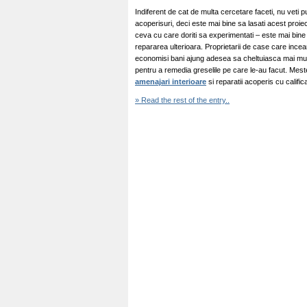
Indiferent de cat de multa cercetare faceti, nu veti p
acoperisuri, deci este mai bine sa lasati acest proi
ceva cu care doriti sa experimentati – este mai bine 
repararea ulterioara. Proprietarii de case care incea
economisi bani ajung adesea sa cheltuiasca mai mult
pentru a remedia greselile pe care le-au facut. Meste
amenajari interioare
si reparatii acoperis cu califica
» Read the rest of the entry..