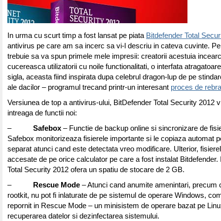
In urma cu scurt timp a fost lansat pe piata
Bitdefender Total Secur
antivirus pe care am sa incerc sa vi-l descriu in cateva cuvinte. Pe
trebuie sa va spun primele mele impresii: creatorii acestuia incear
cucereasca utilizatorii cu noile functionalitati, o interfata atragatoar
sigla, aceasta fiind inspirata dupa celebrul dragon-lup de pe stindar
ale dacilor – programul trecand printr-un interesant
proces de rebr
Versiunea de top a antivirus-ului, BitDefender Total Security 2012 v
intreaga de functii noi:
–
Safebox
– Functie de backup online si sincronizare de fisi
Safebox monitorizeaza fisierele importante si le copiaza automat p
separat atunci cand este detectata vreo modificare. Ulterior, fisierel
accesate de pe orice calculator pe care a fost instalat Bitdefender.
Total Security 2012 ofera un spatiu de stocare de 2 GB.
–
Rescue Mode
– Atunci cand anumite amenintari, precum c
rootkit, nu pot fi inlaturate de pe sistemul de operare Windows, co
repornit in Rescue Mode – un minisistem de operare bazat pe Linu
recuperarea datelor si dezinfectarea sistemului.