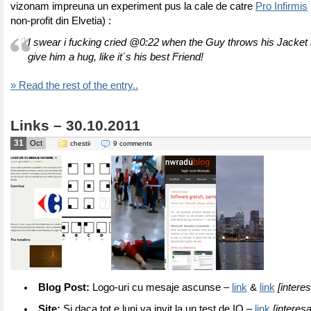
vizonam impreuna un experiment pus la cale de catre
Pro Infirmis
non-profit din Elvetia) :
I swear i fucking cried @0:22 when the Guy throws his Jacket in
give him a hug, like it´s his best Friend!
» Read the rest of the entry..
Links – 30.10.2011
31
Oct
chestii
9 comments
Blog Post:
Logo-uri cu mesaje ascunse –
link
&
link
[intere
Site:
Si daca tot e luni va invit la un test de IQ –
link
[interesa