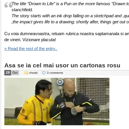
The title “Drown to Life” is a Pun on the more famous “Drawn to
stanchfield.
The story starts with an ink drop falling on a sketchpad and ,qu
,the impact gives life to a drawing; shortly after, things get out o
Cu voia dumneavoastra, reluam rubrica noastra saptamanala si 
de vineri. Vizionare placuta!
» Read the rest of the entry..
Asa se ia cel mai usor un cartonas rosu
28
Oct
chestii
3 comments