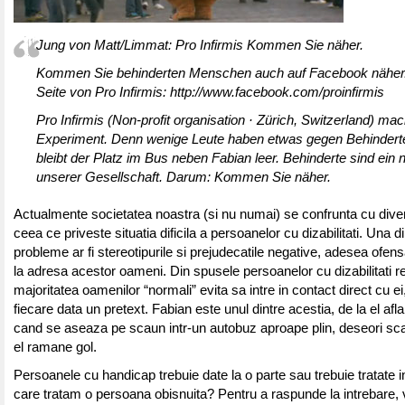
Jung von Matt/Limmat: Pro Infirmis Kommen Sie näher.
Kommen Sie behinderten Menschen auch auf Facebook näher. 
Seite von Pro Infirmis: http://www.facebook.com/proinfirmis
Pro Infirmis (Non-profit organisation · Zürich, Switzerland) mac
Experiment. Denn wenige Leute haben etwas gegen Behinder
bleibt der Platz im Bus neben Fabian leer. Behinderte sind ein 
unserer Gesellschaft. Darum: Kommen Sie näher.
Actualmente societatea noastra (si nu numai) se confrunta cu dive
ceea ce priveste situatia dificila a persoanelor cu dizabilitati. Una d
probleme ar fi stereotipurile si prejudecatile negative, adesea ofen
la adresa acestor oameni. Din spusele persoanelor cu dizabilitati r
majoritatea oamenilor “normali” evita sa intre in contact direct cu e
fiecare data un pretext. Fabian este unul dintre acestia, de la el af
cand se aseaza pe scaun intr-un autobuz aproape plin, deseori sc
el ramane gol.
Persoanele cu handicap trebuie date la o parte sau trebuie tratate in
care tratam o persoana obisnuita? Pentru a raspunde la intrebare, v