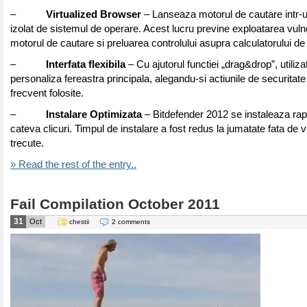
–
Virtualized Browser
– Lanseaza motorul de cautare intr-u
izolat de sistemul de operare. Acest lucru previne exploatarea vulner
motorul de cautare si preluarea controlului asupra calculatorului de 
–
Interfata flexibila
– Cu ajutorul functiei „drag&drop”, utilizato
personaliza fereastra principala, alegandu-si actiunile de securitate
frecvent folosite.
–
Instalare Optimizata
– Bitdefender 2012 se instaleaza rap
cateva clicuri. Timpul de instalare a fost redus la jumatate fata de v
trecute.
» Read the rest of the entry..
Fail Compilation October 2011
31
Oct
chestii
2 comments