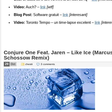
Video:
Auch? –
link
[wtf]
Blog Post:
Software gratuit –
link
[interesant]
Video:
Toronto Tempo – un time-lapse excelent –
link
[intere
Conjure One Feat. Jaren – Like Ice (Marcu
Schossow Remix)
29
Oct
chestii
3 comments