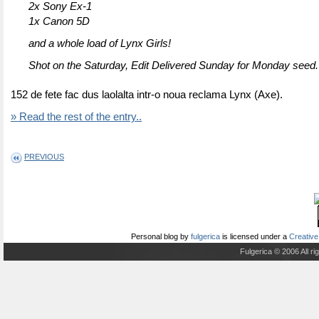
2x Sony Ex-1
1x Canon 5D
and a whole load of Lynx Girls!
Shot on the Saturday, Edit Delivered Sunday for Monday seed.
152 de fete fac dus laolalta intr-o noua reclama Lynx (Axe).
» Read the rest of the entry..
PREVIOUS
Personal blog
by
fulgerica
is licensed under a
Creative
Fulgerica © 2006 All r