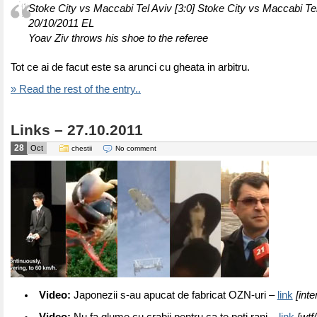
Stoke City vs Maccabi Tel Aviv [3:0] Stoke City vs Maccabi Tel
20/10/2011 EL
Yoav Ziv throws his shoe to the referee
Tot ce ai de facut este sa arunci cu gheata in arbitru.
» Read the rest of the entry..
Links – 27.10.2011
28
Oct
chestii
No comment
Video:
Japonezii s-au apucat de fabricat OZN-uri –
link
[inte