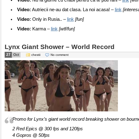
Video:
Nu fa glume cu crabii pentru ca te poti rani –
link
[wtf/
Video:
Autriecii ne-au dat clasa. La noi acasa! –
link
[interes
Video:
Only in Rusia.. –
link
[fun]
Video:
Karma –
link
[wtf/fun]
Lynx Giant Shower – World Record
27
Oct
chestii
No comment
Promo for Lynx’s giant world record breaking shower on bour
2 Red Epics @ 300 fps and 120fps
4 Gopros @ 50fps