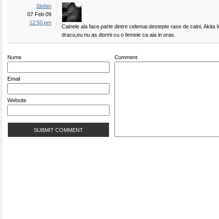
Stefan
07 Feb 09
12:50 pm
Cainele ala face parte dintre celemai destepte rase de caini, Akita
dracu,eu nu as dormi cu o femeie ca aia in oras.
Nume
Comment
Email
Website