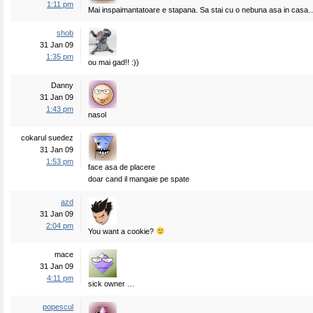
1:11 pm
Mai inspaimantatoare e stapana. Sa stai cu o nebuna asa in casa
shob
31 Jan 09
1:35 pm
ou mai gad!! :))
Danny
31 Jan 09
1:43 pm
nasol
cokarul suedez
31 Jan 09
1:53 pm
face asa de placere
doar cand il mangaie pe spate
azd
31 Jan 09
2:04 pm
You want a cookie?
mace
31 Jan 09
4:11 pm
sick owner …
popescul