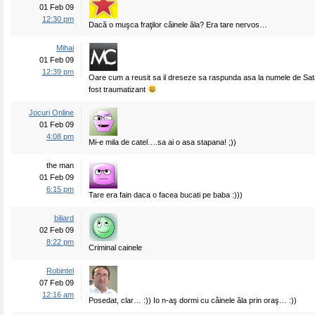
01 Feb 09
12:30 pm
Dacă o muşca fraţilor câinele ăla? Era tare nervos…
Mihai
01 Feb 09
12:39 pm
Oare cum a reusit sa il dreseze sa raspunda asa la numele de Sa
fost traumatizant
Jocuri Online
01 Feb 09
4:08 pm
Mi-e mila de catel….sa ai o asa stapana! ;))
the man
01 Feb 09
6:15 pm
Tare era fain daca o facea bucati pe baba :)))
biliard
02 Feb 09
8:22 pm
Criminal cainele
Robintel
07 Feb 09
12:16 am
Posedat, clar… :)) Io n-aş dormi cu câinele ăla prin oraş… :))