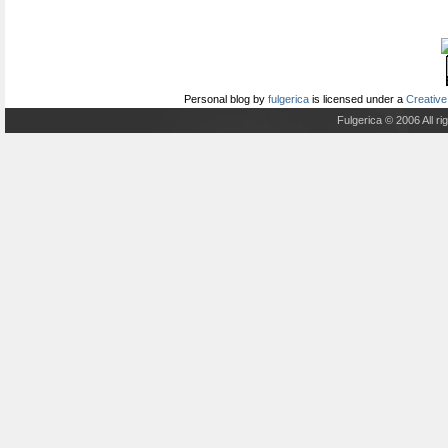
Personal blog
by
fulgerica
is licensed under a
Creative
Fulgerica © 2006 All r