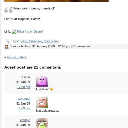
“Satan, şezi mumos, mamiţico!”
Lua-te-ar hingherii, Satan!
Link:
Tags:
caine
,
Caragiale
,
chestii
,
fun
Scris de
bullets
| 31 January 2009 | 12:46 pm | 21 comentarii
«
Far vs. natura
Acest post are 21 comentarii.
Elena
31 Jan 09
12:58 pm
Lua-te-ar
aerosoul
31 Jan 09
1:09 pm
Nasoala treaba..
eMagie
31 Jan 09