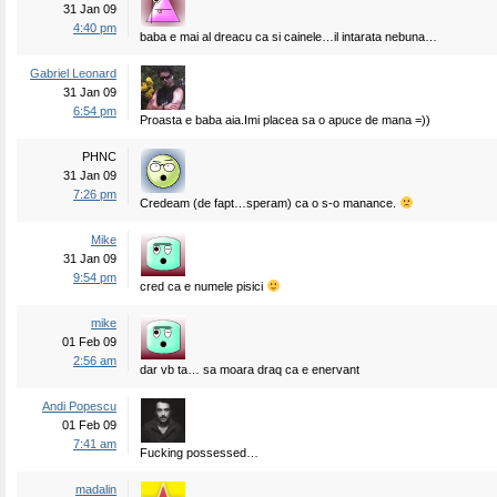
31 Jan 09
4:40 pm
baba e mai al dreacu ca si cainele…il intarata nebuna…
Gabriel Leonard
31 Jan 09
6:54 pm
Proasta e baba aia.Imi placea sa o apuce de mana =))
PHNC
31 Jan 09
7:26 pm
Credeam (de fapt…speram) ca o s-o manance.
Mike
31 Jan 09
9:54 pm
cred ca e numele pisici
mike
01 Feb 09
2:56 am
dar vb ta… sa moara draq ca e enervant
Andi Popescu
01 Feb 09
7:41 am
Fucking possessed…
madalin