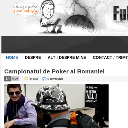
HOME
DESPRE
ALTII DESPRE MINE
CONTACT / TRIMI
Campionatul de Poker al Romaniei
14
Nov
chestii
4 comments