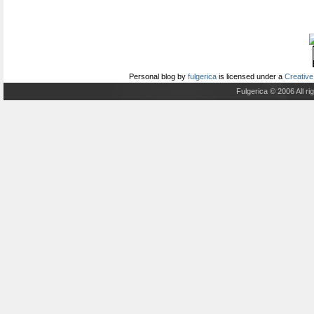
Personal blog
by
fulgerica
is licensed under a
Creative
Fulgerica © 2006 All r