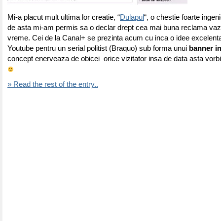
Mi-a placut mult ultima lor creatie, “
Dulapul
“, o chestie foarte inge
de asta mi-am permis sa o declar drept cea mai buna reclama vazu
vreme. Cei de la Canal+ se prezinta acum cu inca o idee excelen
Youtube pentru un serial politist (
Braquo)
sub forma unui
banner in
concept enerveaza de obicei orice vizitator insa de data asta vorb
» Read the rest of the entry..