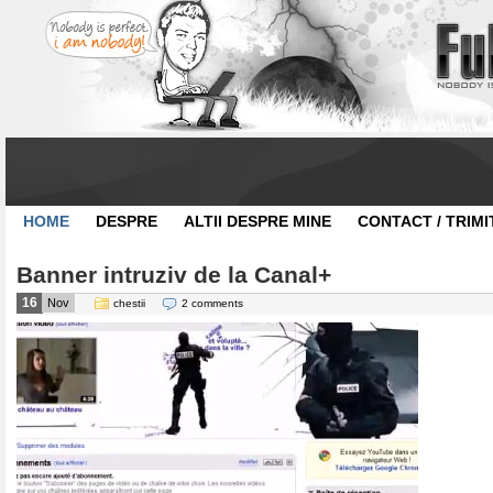
HOME
DESPRE
ALTII DESPRE MINE
CONTACT / TRIMI
Banner intruziv de la Canal+
16
Nov
chestii
2 comments