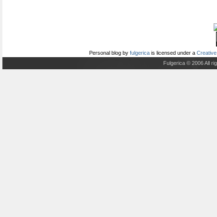
Personal blog
by
fulgerica
is licensed under a
Creative
Fulgerica © 2006 All r