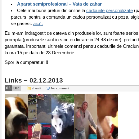
Aparat semiprofesional – Vata de zahar
Cele mai bune preturi din online la
cadourile personalizate
(pa
parcursi pentru a comanda un cadou personalizat cu poza, sigla
se gasesc
aici).
Eu m-am indragostit de cateva din produsele lor, sunt foarte seriosi,
prompta (produsele sunt in stoc cu livrare in 24-48 de ore), preturi 
garantata. Important: ultimele comenzi pentru cadourile de Craciu
la ora 15 pe data de 23 Decembrie.
Spor la cumparaturi!!!
Links – 02.12.2013
03
Dec
chestii
No comment