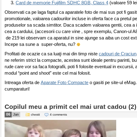
Card de memorie Fujifilm SDHC 8GB, Class 4
(valoare 59 lei
Observati ca pe laga faptul ca aparatele foto de mai sus pot fi gasite
promotionale, valoarea cadourilor incluse in oferta face ca pretul per
produselor sa scada simtitor. Daca scadem valoarea gentii, cea a i
cea a cardului, (accesorii cu care vine , spre exemplu, Canon-ul A
de 219 lei observam ca aparatul in sine ajunge sa aiba un cost ex
Incepe sa sune a super-oferta, nu?
Profitati de ocazie ca sa luaţi mai din timp niste
cadouri de Craciun
ne referim strict la compacte, acestea sunt ideale pentru parinti, bu
rude care vor sa faca fotografii, poti fi folosite eventual in excursii,
modul “point and shoot” este cel mai folosit.
Intreaga oferta de
Aparate Foto Compacte
o gasiti pe site-ul eMag.
cumparaturi!
Copilul meu a primit cel mai urat cadou (2)
06
Jan
chestii
4 comments