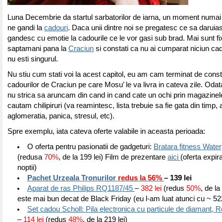
Luna Decembrie da startul sarbatorilor de iarna, un moment numai
ne gandi la
cadouri
. Daca unii dintre noi se pregatesc ce sa daruiasc
gandesc cu emotie la cadourile ce le vor gasi sub brad. Mai sunt f
saptamani pana la
Craciun
si constati ca nu ai cumparat niciun cado
nu esti singurul.
Nu stiu cum stati voi la acest capitol, eu am cam terminat de constru
cadourilor de Craciun pe care Mosu’ le va livra in cateva zile. Odata
nu strica sa aruncam din cand in cand cate un ochi prin magazinele
cautam chilipiruri (va reamintesc, lista trebuie sa fie gata din timp, a
aglomeratia, panica, stresul, etc).
Spre exemplu, iata cateva oferte valabile in aceasta perioada:
O
oferta pentru pasionatii de gadgeturi:
Bratara fitness Water
(redusa
70%
, de la 199 lei) Film de prezentare
aici
(oferta expir
noptii)
Pachet Urzeala Tronurilor
redus la 56%
– 139 lei
Aparat de ras Philips RQ1187/45
–
382 lei
(redus
50%
, de la
este mai bun decat de Black Friday (eu l-am luat atunci cu ~ 522
Set cadou Scholl: Pila electronica cu particule de diamant, 
–
114 lei
(redus
48%
, de la 219 lei)