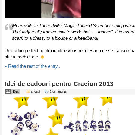
Meanwhile in Thneedville! Magic Thneed Scarf becoming what
That lady really knows how to work that … “thneed”. It is every
scarf, to a dress, to a blouse or a headband!
Un cadou perfect pentru iubitele voastre, o esarfa ce se transofrma
bluza, rochie, etc.
» Read the rest of the entry..
Idei de cadouri pentru Craciun 2013
12
Dec
chestii
2 comments