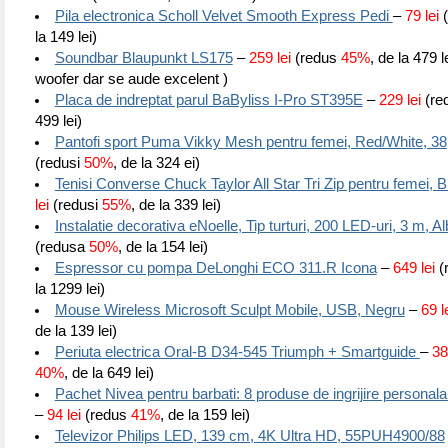
Pila electronica Scholl Velvet Smooth Express Pedi
–
79 lei
(
la 149 lei)
Soundbar Blaupunkt LS175
–
259 lei
(redus
45%
, de la 479 l
woofer dar se aude excelent )
Placa de indreptat parul BaByliss I-Pro ST395E
–
229 lei
(re
499 lei)
Pantofi sport Puma Vikky Mesh pentru femei, Red/White, 38
(redusi
50%
, de la 324 ei)
Tenisi Converse Chuck Taylor All Star Tri Zip pentru femei, 
lei
(redusi
55%
, de la 339 lei)
Instalatie decorativa eNoelle, Tip turturi, 200 LED-uri, 3 m, A
(redusa
50%
, de la 154 lei)
Espressor cu pompa DeLonghi ECO 311.R Icona
–
649 lei
(
la 1299 lei)
Mouse Wireless Microsoft Sculpt Mobile, USB, Negru
–
69 l
de la 139 lei)
Periuta electrica Oral-B D34-545 Triumph + Smartguide
–
38
40%
, de la 649 lei)
Pachet Nivea pentru barbati: 8 produse de ingrijire personala
–
94 lei
(redus
41%
, de la 159 lei)
Televizor Philips LED, 139 cm, 4K Ultra HD, 55PUH4900/88