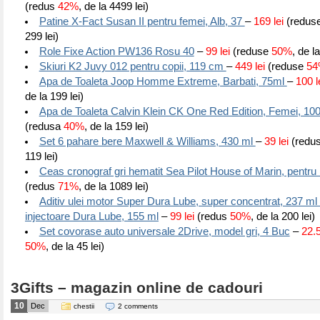
(redus
42%
, de la 4499 lei)
Patine X-Fact Susan II pentru femei, Alb, 37
–
169 lei
(redus
299 lei)
Role Fixe Action PW136 Rosu 40
–
99 lei
(reduse
50%
, de l
Skiuri K2 Juvy 012 pentru copii, 119 cm
–
449 lei
(reduse
54
Apa de Toaleta Joop Homme Extreme, Barbati, 75ml
–
100 l
de la 199 lei)
Apa de Toaleta Calvin Klein CK One Red Edition, Femei, 10
(redusa
40%
, de la 159 lei)
Set 6 pahare bere Maxwell & Williams, 430 ml
–
39 lei
(redu
119 lei)
Ceas cronograf gri hematit Sea Pilot House of Marin, pentru
(redus
71%
, de la 1089 lei)
Aditiv ulei motor Super Dura Lube, super concentrat, 237 ml
injectoare Dura Lube, 155 ml
–
99 lei
(redus
50%
, de la 200 lei)
Set covorase auto universale 2Drive, model gri, 4 Buc
–
22.5
50%
, de la 45 lei)
3Gifts – magazin online de cadouri
10
Dec
chestii
2 comments