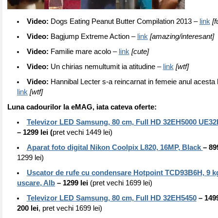
Video:
Dogs Eating Peanut Butter Compilation 2013 –
link
[f
Video:
Bagjump Extreme Action –
link
[amazing/interesant]
Video:
Familie mare acolo –
link
[cute]
Video:
Un chirias nemultumit ia atitudine –
link
[wtf]
Video:
Hannibal Lecter s-a reincarnat in femeie anul acesta 
link
[wtf]
Luna cadourilor la eMAG, iata cateva oferte:
Televizor LED Samsung, 80 cm, Full HD 32EH5000 UE
– 1299 lei (
pret vechi 1449 lei)
Aparat foto digital Nikon Coolpix L820, 16MP, Black
– 899
1299 lei)
Uscator de rufe cu condensare Hotpoint TCD93B6H, 9 kg
uscare, Alb
– 1299 lei
(pret vechi 1699 lei)
Televizor LED Samsung, 80 cm, Full HD 32EH5450
– 1499
200 lei
, pret vechi 1699 lei)