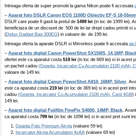
Intreaga oferta de super promotii la gama Nikon poate fi accesata
–
Aparat foto DSLR Canon EOS 1100D Obiectiv EF-S 18-55mm 
DSLR care poate fi gasit la pretul de
1499 lei
(in loc de 1999 lei). A
beneficiaza de un discount de 500 de lei iar drept cadou primiti si
(
Delux Gadget Bag 300EG
) in valoare de de 199 lei.
Intreaga oferta la aparate DSLR si Mirrorless poate fi accesata
aici
–
Aparat foto digital Canon PowerShot SX150IS, 14.1MP, Blac
ofertei este ca aparatul costa
519 lei
(in loc de 669 lei) si in acest pr
un pachet cadou
(Geanta, Incarcator Cu Acumulatori 2100 mAh, 
valoare de 149 lei.
–
Aparat foto digital Canon PowerShot A810, 16MP, Silver
. Ava
este ca aparatul costa
219 lei
(in loc de 369 lei) si in acest pret int
cadou
(Geanta, Incarcator Cu Acumulatori 2100 mAh, Card 4GB
) 
149 lei.
–
Aparat foto digital Fujifilm FinePix S4000, 14MP, Black
.
Avanta
ca aparatul costa
799 lei
(in loc de 1098 lei) si in acest pret sunt in
Geanta Foto Premium Akyta
(valoare 59 lei)
Incarcator Akyta Acumulatori 4xAA
(valoare 69 lei)