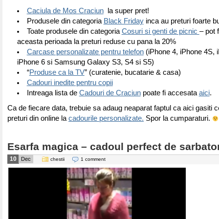
Caciula de Mos Craciun
la super pret!
Produsele din categoria
Black Friday
inca au preturi foarte b
Toate produsele din categoria
Cosuri si genti de picnic
– pot f
aceasta perioada la preturi reduse cu pana la 20%
Carcase personalizate pentru telefon
(iPhone 4, iPhone 4S, 
iPhone 6 si Samsung Galaxy S3, S4 si S5)
“
Produse ca la TV
” (curatenie, bucatarie & casa)
Cadouri inedite pentru copii
Intreaga lista de
Cadouri de Craciun
poate fi accesata
aici
.
Ca de fiecare data, trebuie sa adaug neaparat faptul ca aici gasiti 
preturi din online la
cadourile personalizate.
Spor la cumparaturi.
Esarfa magica – cadoul perfect de sarbator
10
Dec
chestii
1 comment