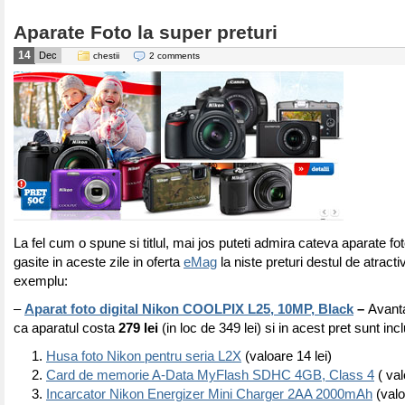
Aparate Foto la super preturi
14
Dec
chestii
2 comments
La fel cum o spune si titlul, mai jos puteti admira cateva aparate fot
gasite in aceste zile in oferta
eMag
la niste preturi destul de atract
exemplu:
–
Aparat foto digital Nikon COOLPIX L25, 10MP, Black
–
Avanta
ca aparatul costa
279 lei
(in loc de 349 lei) si in acest pret sunt inc
Husa foto Nikon pentru seria L2X
(valoare 14 lei)
Card de memorie A-Data MyFlash SDHC 4GB, Class 4
( val
Incarcator Nikon Energizer Mini Charger 2AA 2000mAh
(valo