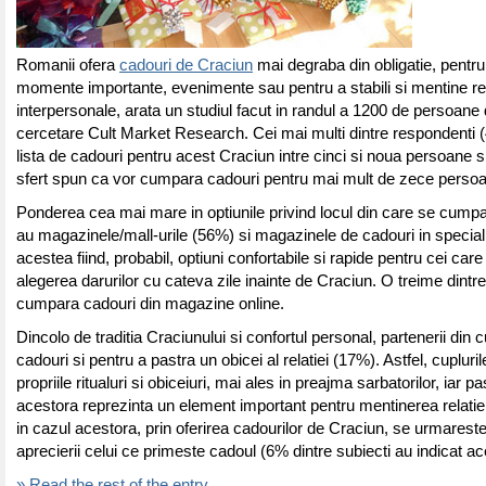
Romanii ofera
cadouri de Craciun
mai degraba din obligatie, pentr
momente importante, evenimente sau pentru a stabili si mentine rel
interpersonale, arata un studiul facut in randul a 1200 de persoan
cercetare Cult Market Research. Cei mai multi dintre respondenti 
lista de cadouri pentru acest Craciun intre cinci si noua persoane 
sfert spun ca vor cumpara cadouri pentru mai mult de zece perso
Ponderea cea mai mare in optiunile privind locul din care se cumpa
au magazinele/mall-urile (56%) si magazinele de cadouri in special
acestea fiind, probabil, optiuni confortabile si rapide pentru cei ca
alegerea darurilor cu cateva zile inainte de Craciun. O treime dintr
cumpara cadouri din magazine online.
Dincolo de traditia Craciunului si confortul personal, partenerii din cu
cadouri si pentru a pastra un obicei al relatiei (17%). Astfel, cupluri
propriile ritualuri si obiceiuri, mai ales in preajma sarbatorilor, iar p
acestora reprezinta un element important pentru mentinerea relat
in cazul acestora, prin oferirea cadourilor de Craciun, se urmareste
aprecierii celui ce primeste cadoul (6% dintre subiecti au indicat ac
» Read the rest of the entry..