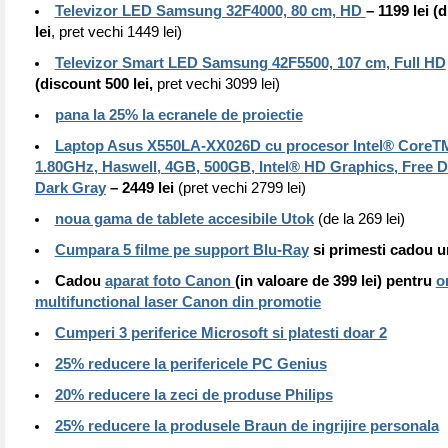
Televizor LED Samsung 32F4000, 80 cm, HD
– 1199 lei (
lei
, pret vechi 1449 lei)
Televizor Smart LED Samsung 42F5500, 107 cm, Full HD
(discount 500 lei,
pret vechi 3099 lei)
pana la 25% la ecranele de proiectie
Laptop Asus X550LA-XX026D cu procesor Intel® CoreT
1.80GHz, Haswell, 4GB, 500GB, Intel® HD Graphics, Free 
Dark Gray
– 2449 lei
(pret vechi 2799 lei)
noua gama de tablete accesibile Utok
(de la 269 lei)
Cumpara 5 filme pe support Blu-Ray
si primesti cadou 
Cadou
aparat foto Canon
(in valoare de 399 lei) pentru
o
multifunctional laser Canon din promotie
Cumperi 3 periferice Microsoft si platesti doar 2
25% reducere la perifericele PC Genius
20% reducere la zeci de produse Philips
25% reducere la produsele Braun de ingrijire personala