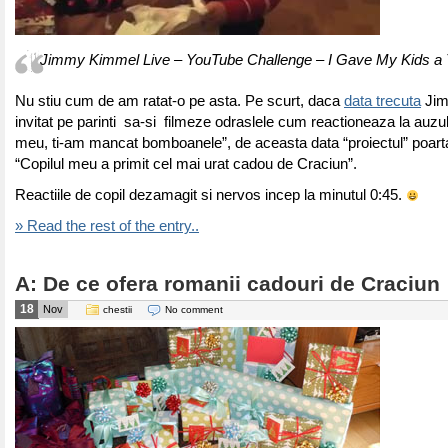
Jimmy Kimmel Live – YouTube Challenge – I Gave My Kids a T
Nu stiu cum de am ratat-o pe asta. Pe scurt, daca
data trecuta
Jim
invitat pe parinti sa-si filmeze odraslele cum reactioneaza la auzul
meu, ti-am mancat bomboanele”, de aceasta data “proiectul” poar
“Copilul meu a primit cel mai urat cadou de Craciun”.
Reactiile de copil dezamagit si nervos incep la minutul 0:45.
» Read the rest of the entry..
A: De ce ofera romanii cadouri de Craciun
18
Nov
chestii
No comment