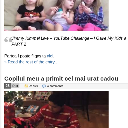
Jimmy Kimmel Live – YouTube Challenge – I Gave My Kids a T
PART 2
Partea I poate fi gasita
aici
.
» Read the rest of the entry..
Copilul meu a primit cel mai urat cadou
28
Dec
chestii
4 comments