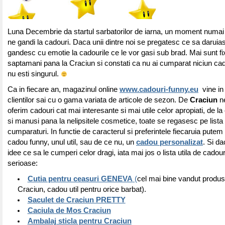
Luna Decembrie da startul sarbatorilor de iarna, un moment numai
ne gandi la cadouri. Daca unii dintre noi se pregatesc ce sa daruiasc
gandesc cu emotie la cadourile ce le vor gasi sub brad. Mai sunt f
saptamani pana la Craciun si constati ca nu ai cumparat niciun cadou
nu esti singurul.
Ca in fiecare an, magazinul online
www.cadouri-funny.eu
vine in
clientilor sai cu o gama variata de articole de sezon. De
Craciun
ne
oferim cadouri cat mai interesante si mai utile celor apropiati, de la 
si manusi pana la nelipsitele cosmetice, toate se regasesc pe lista
cumparaturi. In functie de caracterul si preferintele fiecaruia putem
cadou funny, unul util, sau de ce nu, un
cadou personalizat
. Si da
idee ce sa le cumperi celor dragi, iata mai jos o lista utila de cadouri
serioase:
Cutia pentru ceasuri GENEVA
(
cel mai bine vandut produs
Craciun, cadou util pentru orice barbat).
Saculet de Craciun PRETTY
Caciula de Mos Craciun
Ambalaj sticla pentru Craciun