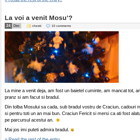
La voi a venit Mosu’?
24
Dec
chestii
10 comments
La mine a venit deja, am fost un baietel cuminte, am mancat tot, a
pranz si am facut si bradul.
Din tolba Mosului sa cada, sub bradul vostru de Craciun, cadouri m
si pentru toti un an mai bun. Craciun Fericit si mersi ca ati fost alatu
pe parcursul acestui an.
Mai jos imi puteti admira bradul.
» Read the rest of the entry..