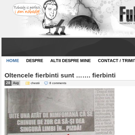
HOME
DESPRE
ALTII DESPRE MINE
CONTACT / TRIMI
Oltencele fierbinti sunt ……. fierbinti
28
Aug
chestii
8 comments