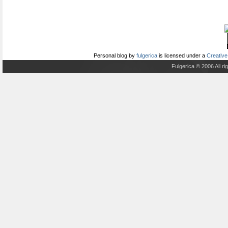
Personal blog
by
fulgerica
is licensed under a
Creative
Fulgerica © 2006 All r