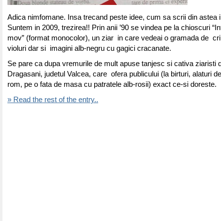
Adica nimfomane. Insa trecand peste idee, cum sa scrii din astea i
Suntem in 2009, trezirea!! Prin anii ’90 se vindea pe la chioscuri “I
mov” (format monocolor), un ziar in care vedeai o gramada de cr
violuri dar si imagini alb-negru cu gagici cracanate.
Se pare ca dupa vremurile de mult apuse tanjesc si cativa ziaristi d
Dragasani, judetul Valcea, care ofera publicului (la birturi, alaturi 
rom, pe o fata de masa cu patratele alb-rosii) exact ce-si doreste.
» Read the rest of the entry..