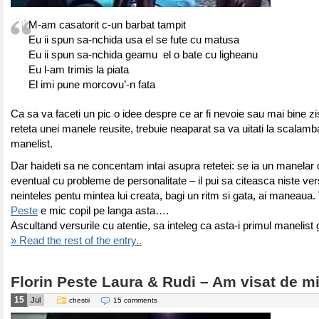
M-am casatorit c-un barbat tampit
Eu ii spun sa-nchida usa el se fute cu matusa
Eu ii spun sa-nchida geamu el o bate cu ligheanu
Eu l-am trimis la piata
El imi pune morcovu’-n fata
Ca sa va faceti un pic o idee despre ce ar fi nevoie sau mai bine zi
reteta unei manele reusite, trebuie neaparat sa va uitati la scalamba
manelist.
Dar haideti sa ne concentam intai asupra retetei: se ia un manelar
eventual cu probleme de personalitate – il pui sa citeasca niste ver
neinteles pentu mintea lui creata, bagi un ritm si gata, ai maneaua.
Peste
e mic copil pe langa asta….
Ascultand versurile cu atentie, sa inteleg ca asta-i primul manelist 
» Read the rest of the entry..
Florin Peste Laura & Rudi – Am visat de mi
15
Jul
chestii
15 comments