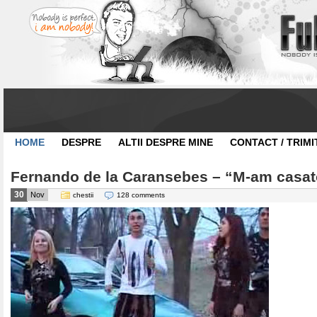
HOME
DESPRE
ALTII DESPRE MINE
CONTACT / TRIMI
Fernando de la Caransebes – “M-am casato
30
Nov
chestii
128 comments