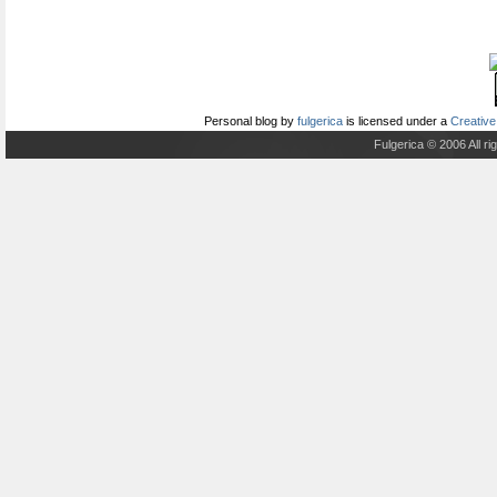
Personal blog
by
fulgerica
is licensed under a
Creative
Fulgerica © 2006 All r