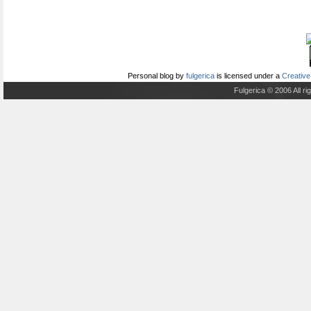
Personal blog
by
fulgerica
is licensed under a
Creative
Fulgerica © 2006 All r