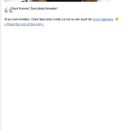
Sunt frumos! Sunt idolul femeilor!
Si eu sunt invidios. Oare tipul asta crede ca noi nu am auzit de
Greg Valentino
.
» Read the rest of the entry..