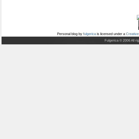
Personal blog
by
fulgerica
is licensed under a
Creative
Fulgerica © 2006 All r