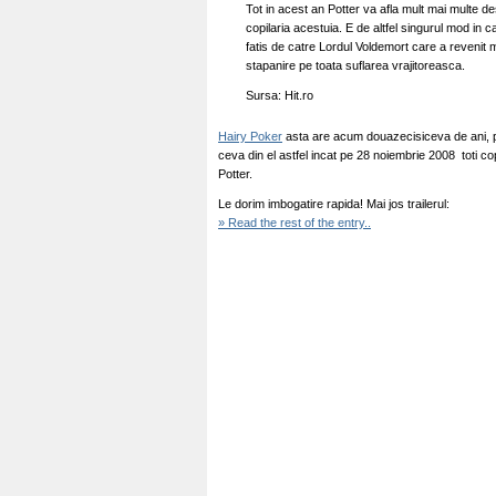
Tot in acest an Potter va afla mult mai multe
copilaria acestuia. E de altfel singurul mod in 
fatis de catre Lordul Voldemort care a revenit m
stapanire pe toata suflarea vrajitoreasca.
Sursa: Hit.ro
Hairy Poker
asta are acum douazecisiceva de ani, pa
ceva din el astfel incat pe 28 noiembrie 2008 toti c
Potter.
Le dorim imbogatire rapida! Mai jos trailerul:
» Read the rest of the entry..