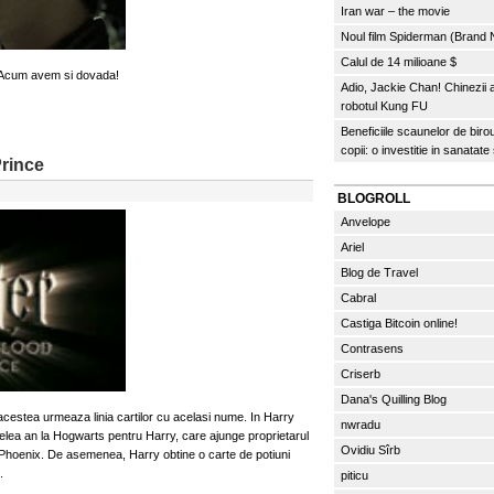
Iran war – the movie
Noul film Spiderman (Brand
Calul de 14 milioane $
i. Acum avem si dovada!
Adio, Jackie Chan! Chinezii
robotul Kung FU
Beneficiile scaunelor de biro
copii: o investitie in sanatate
Prince
BLOGROLL
Anvelope
Ariel
Blog de Travel
Cabral
Castiga Bitcoin online!
Contrasens
Criserb
Dana's Quilling Blog
 acestea urmeaza linia cartilor cu acelasi nume. In Harry
nwradu
selea an la Hogwarts pentru Harry, care ajunge proprietarul
Ovidiu Sîrb
ui Phoenix. De asemenea, Harry obtine o carte de potiuni
.
piticu