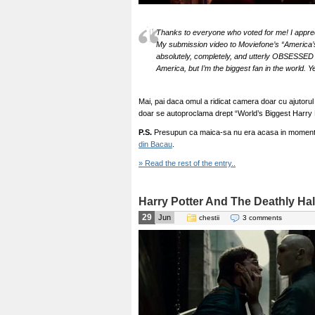
Thanks to everyone who voted for me! I appreci
My submission video to Moviefone’s “America’s
absolutely, completely, and utterly OBSESSED wi
America, but I’m the biggest fan in the world. Ye
Mai, pai daca omul a ridicat camera doar cu ajutorul
doar se autoproclama drept “World’s Biggest Harry P
P.S.
Presupun ca maica-sa nu era acasa in momentul
din Bacau
.
» Read the rest of the entry..
Harry Potter And The Deathly Hall
29
Jun
chestii
3 comments