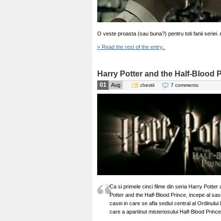
O veste proasta (sau buna?) pentru toti fanii serie
» Read the rest of the entry..
Harry Potter and the Half-Blood 
01
Aug
chestii
7 comments
Ca si primele cinci filme din seria Harry Potter
Potter and the Half-Blood Prince, incepe al sa
casei in care se afla sediul central al Ordinul
care a apartinut misteriosului Half-Blood Prince