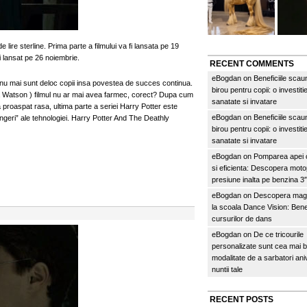
 lire sterline. Prima parte a filmului va fi lansata pe 19
i lansat pe 26 noiembrie.
RECENT COMMENTS
eBogdan
on
Beneficiile scau
, nu mai sunt deloc copii insa povestea de succes continua.
birou pentru copii: o investitie
ma Watson ) filmul nu ar mai avea farmec, corect? Dupa cum
sanatate si invatare
proaspat rasa, ultima parte a seriei Harry Potter este
eBogdan
on
Beneficiile scau
ingeri” ale tehnologiei. Harry Potter And The Deathly
birou pentru copii: o investitie
sanatate si invatare
eBogdan
on
Pomparea apei c
si eficienta: Descopera mo
presiune inalta pe benzina 
eBogdan
on
Descopera magi
la scoala Dance Vision: Benef
cursurilor de dans
eBogdan
on
De ce tricourile
personalizate sunt cea mai 
modalitate de a sarbatori an
nuntii tale
RECENT POSTS