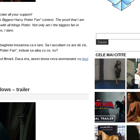
ate all your support!
 Biggest Harry Potter Fan” contest. The proof that I am
th all things Potter. Not only am I the biggest fan in
s, I dare.
 baghetei inseamna ca e tare. Sa-l ascultam ce are de zis,
otter Fan”, trebuie sa aiba cu ce, nu?
CELE MAI CITITE
 filmarii. Daca era, atunci iesea ceva asemanator cu
tipul
ows – trailer