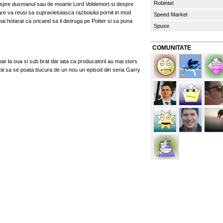
Robintel
 despre dusmanul sau de moarte Lord Voldemort si despre
care va reusi sa supravietuiasca razboiului pornit in mod
Speed Market
ai hotarat ca oricand sa il distruga pe Potter si sa puna
Spuse
COMUNITATE
r la oua si sub brat dar iata ca producatorii au mai stors
opii sa se poata bucura de un nou un episod din seria Garry