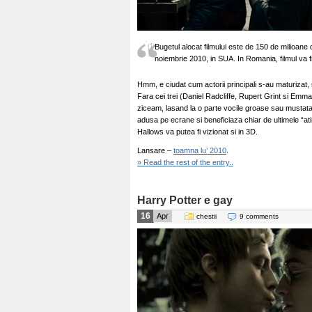
Bugetul alocat filmului este de 150 de milioane de
noiembrie 2010, in SUA. In Romania, filmul va f
Hmm, e ciudat cum actorii principali s-au maturizat
Fara cei trei (Daniel Radcliffe, Rupert Grint si Em
ziceam, lasand la o parte vocile groase sau mustata 
adusa pe ecrane si beneficiaza chiar de ultimele “at
Hallows va putea fi vizionat si in 3D.
Lansare –
toamna lu’ 2010
.
» Read the rest of the entry..
Harry Potter e gay
16
Apr
chestii
9 comments