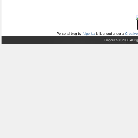
Personal blog
by
fulgerica
is licensed under a
Creative
Fulgerica © 2006 All r