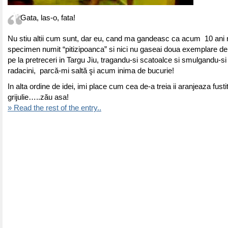
Gata, las-o, fata!
Nu stiu altii cum sunt, dar eu, cand ma gandeasc ca acum 10 ani 
specimen numit “pitizipoanca” si nici nu gaseai doua exemplare de
pe la pretreceri in Targu Jiu, tragandu-si scatoalce si smulgandu-si 
radacini,
parcă-mi saltă şi acum inima de bucurie!
In alta ordine de idei, imi place cum cea de-a treia ii aranjeaza fusti
grijulie…..zău asa!
» Read the rest of the entry..