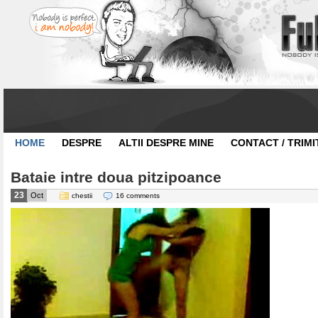
HOME
DESPRE
ALTII DESPRE MINE
CONTACT / TRIMI
Bataie intre doua pitzipoance
23
Oct
chestii
16 comments