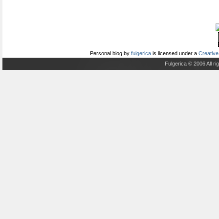
Personal blog
by
fulgerica
is licensed under a
Creative
Fulgerica © 2006 All r