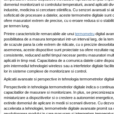
domeniul monitorizarii si controlului temperaturii, avand aplicatii div
industrie, medicina si cercetare stiintifica. Cu senzori avansati si al
sofisticati de procesare a datelor, aceste termometre digitale sunt 
ofere masuratori extrem de precise, cu o eroare redusa si o stabili
pe termen lung.
Printre caracteristicile remarcabile ale unui
termometru
digital ava
posibilitatea de a masura temperaturi intr-un interval larg, de la te
de scazute pana la cele extrem de ridicate, cu o precizie deosebit
asemenea, aceste dispozitive sunt proiectate sa ofere rezultate rap
consistente, reducand astfel timpul necesar pentru masuratori mult
aplicatii in timp real. Capacitatea de a comunica datele catre dispo
prin intermediul tehnologiei wireless sau a interfetelor digitale facili
lor in sisteme complexe de monitorizare si control.
Aplicatii avansate si perspective in tehnologia termometrelor digital
Perspectivele in tehnologia termometrelor digitale indica o continu
capacitatilor de masurare si monitorizare. In plus, se preconizeaz
miniaturizare a dispozitivelor si o crestere a autonomiei energetice
extinde domeniul de aplicare in medii si scenarii diverse. Cu dezvo
accelerata a tehnologiei, termometrele digitale avansate promit sa
revolutionarea modului in care masuram si interpretam temperatura