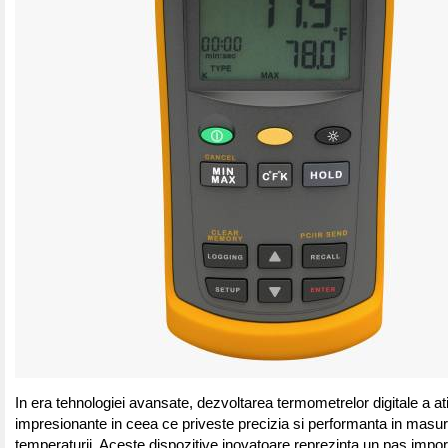
In era tehnologiei avansate, dezvoltarea termometrelor digitale a at
impresionante in ceea ce priveste precizia si performanta in masu
temperaturii. Aceste dispozitive inovatoare reprezinta un pas import