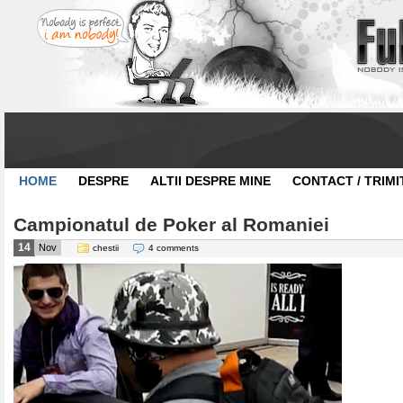
HOME
DESPRE
ALTII DESPRE MINE
CONTACT / TRIMI
Campionatul de Poker al Romaniei
14
Nov
chestii
4 comments