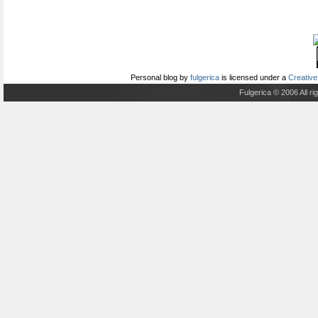
Personal blog
by
fulgerica
is licensed under a
Creative
Fulgerica © 2006 All r