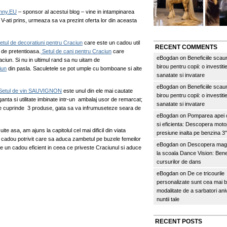
nny.EU
– sponsor al acestui blog – vine in intampinarea
. V-ati prins, urmeaza sa va prezint oferta lor din aceasta
etul de decoratiuni pentru Craciun
care este un cadou util
RECENT COMMENTS
a de pretentioasa.
Setul de cani pentru Craciun
care
eBogdan
on
Beneficiile scau
aciun. Si nu in ultimul rand sa nu uitam de
birou pentru copii: o investitie
iun
din pasla. Saculetele se pot umple cu bomboane si alte
sanatate si invatare
eBogdan
on
Beneficiile scau
Setul de vin SAUVIGNON
este unul din ele mai cautate
birou pentru copii: o investitie
anta si utilitate imbinate intr-un ambalaj usor de remarcat;
sanatate si invatare
 cuprinde 3 produse, gata sa va infrumuseteze seara de
eBogdan
on
Pomparea apei c
si eficienta: Descopera mo
 uite asa, am ajuns la capitolul cel mai dificil din viata
presiune inalta pe benzina 
 un cadou potrivit care sa aduca zambetul pe buzele femeilor
eBogdan
on
Descopera magi
e un cadou eficient in ceea ce priveste Craciunul si aduce
la scoala Dance Vision: Benef
cursurilor de dans
eBogdan
on
De ce tricourile
personalizate sunt cea mai 
modalitate de a sarbatori an
nuntii tale
RECENT POSTS