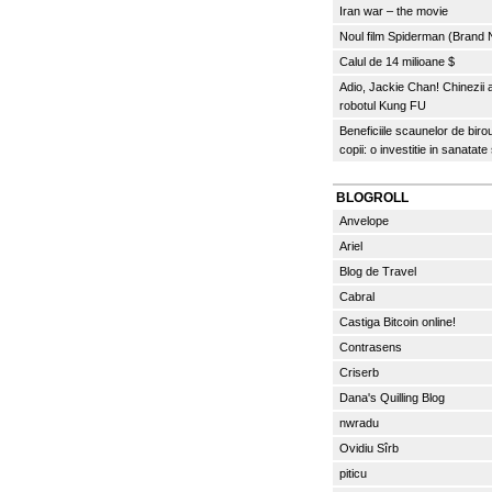
Iran war – the movie
Noul film Spiderman (Brand
Calul de 14 milioane $
Adio, Jackie Chan! Chinezii
robotul Kung FU
Beneficiile scaunelor de biro
copii: o investitie in sanatate
BLOGROLL
Anvelope
Ariel
Blog de Travel
Cabral
Castiga Bitcoin online!
Contrasens
Criserb
Dana's Quilling Blog
nwradu
Ovidiu Sîrb
piticu