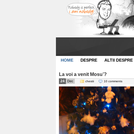
HOME
DESPRE
ALTII DESPRE
La voi a venit Mosu’?
24
Dec
chestii
10 comments