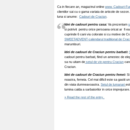
Ca in fiecare an, magazinul online
www. Cadouri-Fu
clientilor sai cu o gama variata de articole de sezon
luna si anume:
Cadouri de Craciun
.
Idei de cadouri pentru casa:
Va prezentam
s
si potrivit pentru orice persoana oricat ar fi e
cuprinde 6 cani viu colorate si cu motive de Cr
SWEETADVENT-calendarul traditional de Crac
maruntisuri.
Idei de cadouri de Craciun pentru barbati
:
cadouri pentru barbati, fiind un amestec de eleg
sa nu uitam de
setul de vin pentru Craciun
care
Craciun.
Idei de cadouri de Craciun pentru femei:
Si
noastra, femeia. Cel mai dificil este sa gasiti
din viata dumneavoastra.
Setul de lumanari
est
lumina calda a sarbatorilor in orice imprejurare.
» Read the rest of the entry..