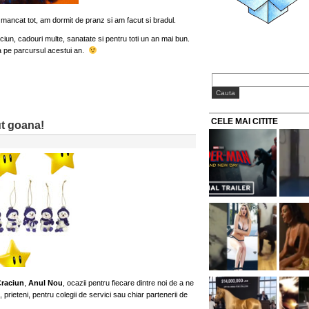
 mancat tot, am dormit de pranz si am facut si bradul.
iun, cadouri multe, sanatate si pentru toti un an mai bun.
ica pe parcursul acestui an.
CELE MAI CITITE
ut goana!
raciun
,
Anul Nou
, ocazii pentru fiecare dintre noi de a ne
 prieteni, pentru colegii de servici sau chiar partenerii de