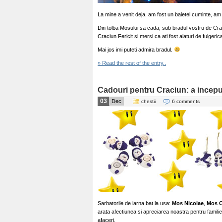
La mine a venit deja, am fost un baietel cuminte, am
Din tolba Mosului sa cada, sub bradul vostru de Crac
Craciun Fericit si mersi ca ati fost alaturi de fulger
Mai jos imi puteti admira bradul.
» Read the rest of the entry..
Cadouri pentru Craciun: a incep
03
Dec
chestii
6 comments
Sarbatorile de iarna bat la usa:
Mos Nicolae
,
Mos C
arata afectiunea si apreciarea noastra pentru familie,
afaceri.