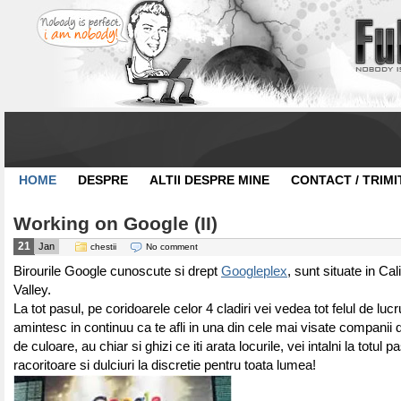
HOME
DESPRE
ALTII DESPRE MINE
CONTACT / TRIMI
Working on Google (II)
21
Jan
chestii
No comment
Birourile Google cunoscute si drept
Googleplex
, sunt situate in Cal
Valley.
La tot pasul, pe coridoarele celor 4 cladiri vei vedea tot felul de lucru
amintesc in continuu ca te afli in una din cele mai visate companii d
de culoare, au chiar si ghizi ce iti arata locurile, vei intalni la totul p
racoritoare si dulciuri la discretie pentru toata lumea!