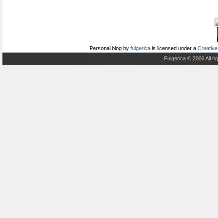
Personal blog
by
fulgerica
is licensed under a
Creative
Fulgerica © 2006 All r