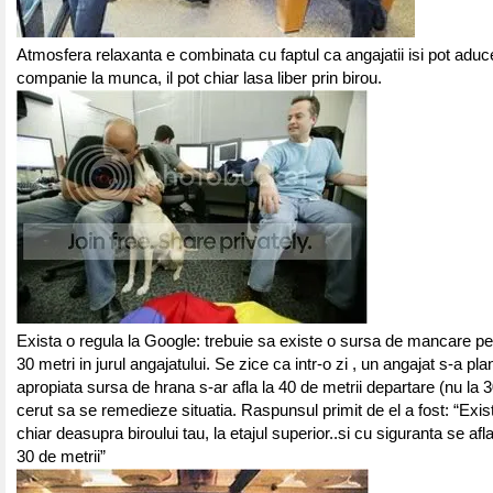
Atmosfera relaxanta e combinata cu faptul ca angajatii isi pot aduc
companie la munca, il pot chiar lasa liber prin birou.
Exista o regula la Google: trebuie sa existe o sursa de mancare pe
30 metri in jurul angajatului. Se zice ca intr-o zi , un angajat s-a p
apropiata sursa de hrana s-ar afla la 40 de metrii departare (nu la 
cerut sa se remedieze situatia. Raspunsul primit de el a fost: “Exis
chiar deasupra biroului tau, la etajul superior..si cu siguranta se afl
30 de metrii”