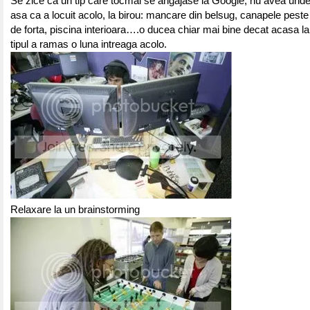
Se zice ca un tip care tocmai se angajase la Google, nu avea und
asa ca a locuit acolo, la birou: mancare din belsug, canapele peste 
de forta, piscina interioara….o ducea chiar mai bine decat acasa 
tipul a ramas o luna intreaga acolo.
Relaxare la un brainstorming