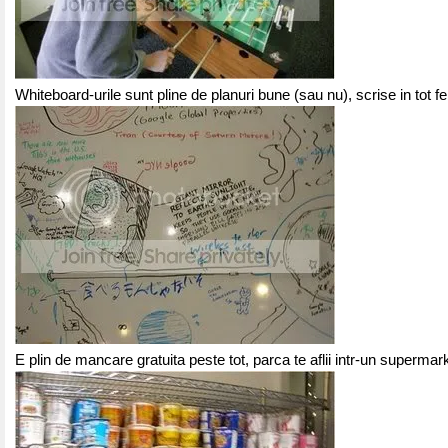
Whiteboard-urile sunt pline de planuri bune (sau nu), scrise in tot fel
E plin de mancare gratuita peste tot, parca te aflii intr-un supermar