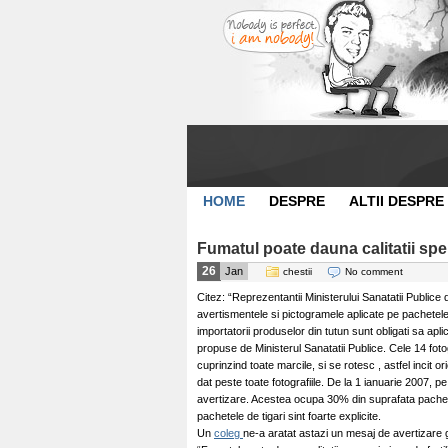
HOME
DESPRE
ALTII DESPRE
Fumatul poate dauna calitatii sper
26
Jan
chestii
No comment
Citez: “Reprezentantii Ministerului Sanatatii Publice
avertismentele si pictogramele aplicate pe pachetele d
importatorii produselor din tutun sunt obligati sa apli
propuse de Ministerul Sanatatii Publice. Cele 14 fotog
cuprinzind toate marcile, si se rotesc , astfel incit
dat peste toate fotografiile. De la 1 ianuarie 2007, p
avertizare. Acestea ocupa 30% din suprafata pachetu
pachetele de tigari sint foarte explicite.
Un
coleg
ne-a aratat astazi un mesaj de avertizare g