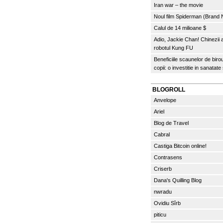
Iran war – the movie
Noul film Spiderman (Brand
Calul de 14 milioane $
Adio, Jackie Chan! Chinezii
robotul Kung FU
Beneficiile scaunelor de biro
copii: o investitie in sanatate
BLOGROLL
Anvelope
Ariel
Blog de Travel
Cabral
Castiga Bitcoin online!
Contrasens
Criserb
Dana's Quilling Blog
nwradu
Ovidiu Sîrb
piticu