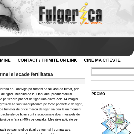
 MINE
CONTACT / TRIMITE UN LINK
CINE MA CITESTE..
mei si scade fertilitatea
 doresc sa-i conviga pe romani sa se lase de fumat, prin
PROMO
e tigari. Incepind de la 1 Ianuarie, producatorii si
ce pe fiecare pachet de tigari una dintre cele 14 imagini
rafii alese sunt inscriptionate pe toate pachetele de tigari,
 orice fumator de orice marca de tigari sa dea la un moment
e pachetele de tigari sunt inscriptionate doar mesajele de
lui pe o fata si 40% pe cealalta. Mesajele aplicate pe
asit pe pachetul de tigari ce tocmai il cumparase: