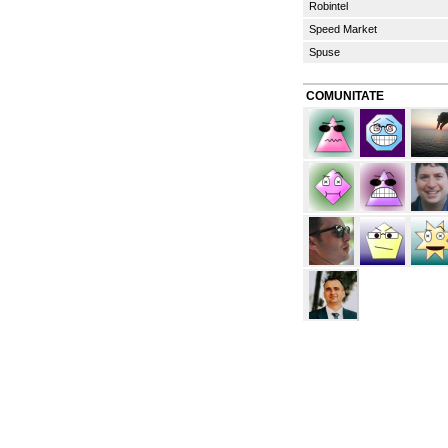
Robintel
Speed Market
Spuse
COMUNITATE