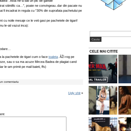
itatea”. Asta ne-a dat un pic de gandit!
rat stiintific ca…”, poate ne convingeau..dar din pacate nu
i fi incadrat in regula cu “30% din suprafata pachetului pe
t cu noile mesaje ce le veti gasi pe pachetele de tigari!
nu le-ati vazut inca):
rabdare…
CELE MAI CITITE
ma la pachetele de tigari cum o face
toaleta
. ÃŽi rog pe
 poze, sau o sa ma acuze Mircea Badea de plagiat cand
ar le-am primit pe mail baieti, ffs)
iun comentariu
Ugly shit
»
ent