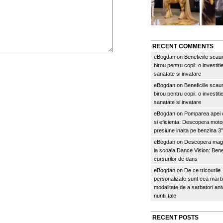
RECENT COMMENTS
eBogdan
on
Beneficiile scau
birou pentru copii: o investitie
sanatate si invatare
eBogdan
on
Beneficiile scau
birou pentru copii: o investitie
sanatate si invatare
eBogdan
on
Pomparea apei c
si eficienta: Descopera mo
presiune inalta pe benzina 
eBogdan
on
Descopera magi
la scoala Dance Vision: Benef
cursurilor de dans
eBogdan
on
De ce tricourile
personalizate sunt cea mai 
modalitate de a sarbatori an
nuntii tale
RECENT POSTS