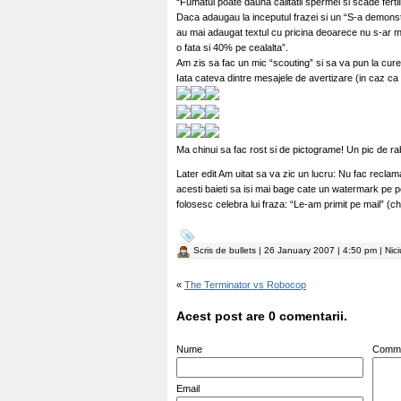
“Fumatul poate dauna calitatii spermei si scade fertil
Daca adaugau la inceputul frazei si un “S-a demonst
au mai adaugat textul cu pricina deoarece nu s-ar ma
o fata si 40% pe cealalta”.
Am zis sa fac un mic “scouting” si sa va pun la curen
Iata cateva dintre mesajele de avertizare (in caz ca 
Ma chinui sa fac rost si de pictograme! Un pic de 
Later edit Am uitat sa va zic un lucru: Nu fac recla
acesti baieti sa isi mai bage cate un watermark pe
folosesc celebra lui fraza: “Le-am primit pe mail” (chi
Scris de
bullets
| 26 January 2007 | 4:50 pm | Nic
«
The Terminator vs Robocop
Acest post are 0 comentarii.
Nume
Comm
Email