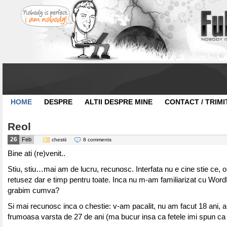
HOME
DESPRE
ALTII DESPRE MINE
CONTACT / TRIMI
Reol
26
Feb
chestii
8 comments
Bine ati (re)venit..
Stiu, stiu…mai am de lucru, recunosc. Interfata nu e cine stie ce, 
retusez dar e timp pentru toate. Inca nu m-am familiarizat cu Wor
grabim cumva?
Si mai recunosc inca o chestie: v-am pacalit, nu am facut 18 ani, a
frumoasa varsta de 27 de ani (ma bucur insa ca fetele imi spun ca 