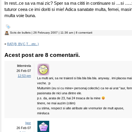
In rest..ce sa va mai zic? Sper sa ma cititi in continuare si …si …
tuturor ceea ce imi doriti si mie! Adica sanatate multa, femei, masini
multa voie buna.
Scris de
bullets
| 26 February 2007 | 11:36 am | 8 comentarii
«
RAT(B, BV,C,T…etc..)
Acest post are 8 comentarii.
littlemirela
26 Feb 07
12:53 pm
La multi ani, sa ne traiesti si bla bla bla bla. anyway.. imi placea ma
veche. :p
Multumim (eu si cu mine= personaj colectiv) ca ne-ai urat “aur, fem
pasionata de nici una dintre ele.
p.s. da, arata de 23, hai 24 treaca de la mine
tinere, ne mai auzim (citim)
cu stima, respect si alte atribute ale vremurior de mult apuse,
mireluca
Igor
26 Feb 07