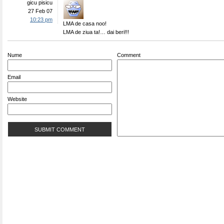
gicu pisicu
27 Feb 07
10:23 pm
LMA de casa noo!
LMA de ziua ta!… dai beri!!!
Nume
Comment
Email
Website