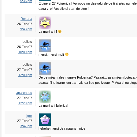
5:36 pm
E bine si 27 Fulgerica ! Apropos nu dezvalui de ce ti ai ales numel
daca vrei! Veselie si stari de bine !
Roxana
26 Feb 07
9:43 pm
La multi ani !
bullets
26 Feb 07
10:09 pm
mersi, mersi mult
bullets
27 Feb 07
12:00 pm
De ce mi-am ales numele Fulgerica? Paaaai… asa mi-am botezat c
acasa, fiind foarte lent ..am zis ca i se potriveste :P. Asa si cu blo
aparent eu
27 Feb 07
12:29 pm
La multi ani fuljerica!
Igor
27 Feb 07
3:47 pm
hehehe mersi de raspuns ! nice