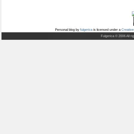
Personal blog
by
fulgerica
is licensed under a
Creative
Fulgerica © 2006 All r