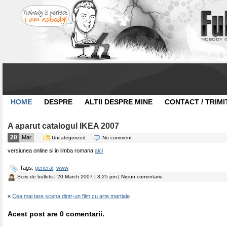
HOME
DESPRE
ALTII DESPRE MINE
CONTACT / TRIMI
A aparut catalogul IKEA 2007
20
Mar
Uncategorized
No comment
versiunea online si in limba romana
aici
Tags:
general
,
www
Scris de
bullets
| 20 March 2007 | 3:25 pm | Niciun comentariu
«
Cea mai tare scena dintr-un film cu arte martiale
Acest post are 0 comentarii.