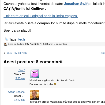
Cuvantul yahoo a fost inventat de catre
Jonathan Swift
si folosit 
CÄƒlÄƒtoriile lui Gulliver
.
Link catre articolul original scris in limba engleza.
Iar aici exista o lista a companiilor numite dupa numele fondatorilo
Sper ca va placut!
Tags:
tech
Scris de
bullets
| 07 April 2007 | 4:43 pm | 8 comentarii
«
Links – 07.04.2007
O pi
Acest post are 8 comentarii.
L3stu'
09 Apr 07
5:25 pm
M-ai dezamagit omule .. Ai uitat de Dacia
D
aca
a
i
c
ap
i
a-ti
a
lta
Adrian Enache
10 Apr 07
12:27 am
Interesant articol. Majoritatea mărcilor ştiu de unde vin, dar am aflat