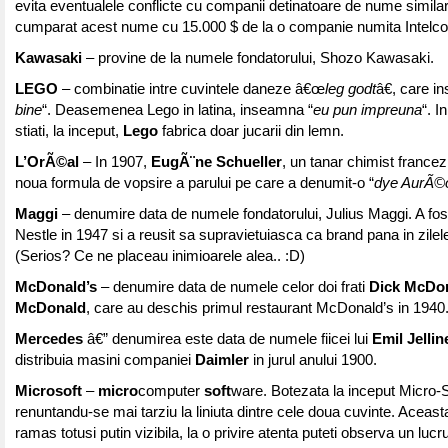
evita eventualele conflicte cu companii detinatoare de nume similare
cumparat acest nume cu 15.000 $ de la o companie numita Intelco
Kawasaki
– provine de la numele fondatorului, Shozo Kawasaki.
LEGO
– combinatie intre cuvintele daneze â€œ
leg godt
â€, care i
bine
“. Deasemenea Lego in latina, inseamna “
eu pun impreuna
“. I
stiati, la inceput,
Lego
fabrica doar jucarii din lemn.
L’OrÃ©al
– In 1907,
EugÃ¨ne Schueller
, un tanar chimist francez
noua formula de vopsire a parului pe care a denumit-o “
dye AurÃ©
Maggi
– denumire data de numele fondatorului, Julius Maggi. A fo
Nestle in 1947 si a reusit sa supravietuiasca ca brand pana in zilel
(Serios? Ce ne placeau inimioarele alea.. :D)
McDonald’s
– denumire data de numele celor doi frati
Dick McDo
McDonald
, care au deschis primul restaurant McDonald’s in 1940
Mercedes
â€” denumirea este data de numele fiicei lui
Emil Jellin
distribuia masini companiei
Daimler
in jurul anului 1900.
Microsoft
–
micro
computer
soft
ware. Botezata la inceput Micro-S
renuntandu-se mai tarziu la liniuta dintre cele doua cuvinte. Aceasta
ramas totusi putin vizibila, la o privire atenta puteti observa un lucr