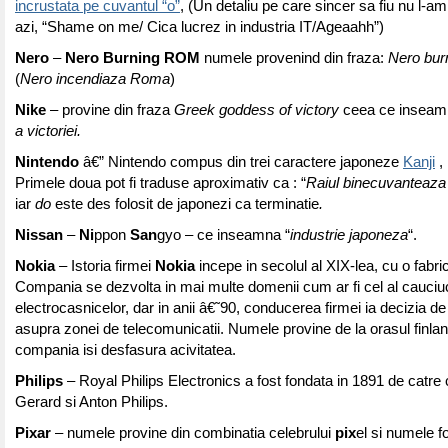
incrustata pe cuvantul “o”
, (Un detaliu pe care sincer sa fiu nu l-a
azi, “Shame on me/ Cica lucrez in industria IT/Ageaahh”)
Nero
–
Nero Burning ROM
numele provenind din fraza:
Nero bu
(
Nero incendiaza Roma
)
Nike
– provine din fraza
Greek goddess of victory
ceea ce insea
a victoriei.
Nintendo
â€” Nintendo compus din trei caractere japoneze
Kanji
, 
Primele doua pot fi traduse aproximativ ca : “
Raiul binecuvanteaz
iar
do
este des folosit de japonezi ca terminatie
.
Nissan
–
Ni
ppon
San
gyo – ce inseamna “
industrie japoneza
“.
Nokia
– Istoria firmei
Nokia
incepe in secolul al XIX-lea, cu o fabric
Compania se dezvolta in mai multe domenii cum ar fi cel al cauciu
electrocasnicelor, dar in anii â€˜90, conducerea firmei ia decizia d
asupra zonei de telecomunicatii. Numele provine de la orasul finla
compania isi desfasura acivitatea.
Philips
– Royal Philips Electronics a fost fondata in 1891 de catre ce
Gerard si Anton Philips.
Pixar
– numele provine din combinatia celebrului
pix
el si numele f