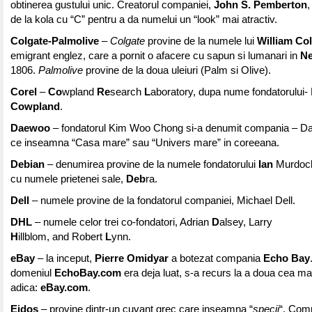
obtinerea gustului unic. Creatorul companiei,
John S. Pemberton
,
de la kola cu “C” pentru a da numelui un “look” mai atractiv.
Colgate-Palmolive
–
Colgate
provine de la numele lui
William Co
emigrant englez, care a pornit o afacere cu sapun si lumanari in
Ne
1806.
Palmolive
provine de la doua uleiuri (Palm si Olive).
Corel
–
Co
wpland
Re
search
L
aboratory, dupa nume fondatorului-
Cowpland
.
Daewoo
– fondatorul Kim Woo Chong si-a denumit compania – D
ce inseamna “Casa mare” sau “Univers mare” in coreeana.
Debian
– denumirea provine de la numele fondatorului
Ian
Murdock
cu numele prietenei sale,
Deb
ra.
Dell
– numele provine de la fondatorul companiei, Michael Dell.
DHL
– numele celor trei co-fondatori, Adrian
D
alsey, Larry
H
illblom, and Robert
L
ynn.
eBay
– la inceput,
Pierre Omidyar
a botezat compania
Echo Bay
domeniul
EchoBay.com
era deja luat, s-a recurs la a doua cea mai
adica:
eBay.com
.
Eidos
– provine dintr-un cuvant grec care inseamna “
specii
“. Com