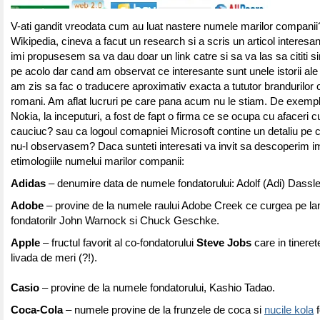
V-ati gandit vreodata cum au luat nastere numele marilor companii
Wikipedia, cineva a facut un research si a scris un articol interesan
imi propusesem sa va dau doar un link catre si sa va las sa cititi si
pe acolo dar cand am observat ce interesante sunt unele istorii al
am zis sa fac o traducere aproximativ exacta a tututor brandurilor
romani. Am aflat lucruri pe care pana acum nu le stiam. De exemplu
Nokia, la inceputuri, a fost de fapt o firma ce se ocupa cu afaceri c
cauciuc? sau ca logoul comapniei Microsoft contine un detaliu pe
nu-l observasem? Daca sunteti interesati va invit sa descoperim 
etimologiile numelui marilor companii:
Adidas
– denumire data de numele fondatorului: Adolf (Adi) Dassle
Adobe
– provine de la numele raului Adobe Creek ce curgea pe la
fondatorilr John Warnock si Chuck Geschke.
Apple
– fructul favorit al co-fondatorului
Steve Jobs
care in tineret
livada de meri (?!).
Casio
– provine de la numele fondatorului, Kashio Tadao.
Coca-Cola
– numele provine de la frunzele de coca si
nucile kola
f