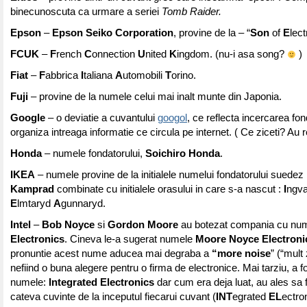
binecunoscuta ca urmare a seriei
Tomb Raider.
Epson
–
Epson Seiko Corporation
, provine de la – “
Son
of
E
lec
FCUK
–
F
rench
C
onnection
U
nited
K
ingdom. (nu-i asa song?
)
Fiat
–
F
abbrica
I
taliana
A
utomobili
T
orino.
Fuji
– provine de la numele celui mai inalt munte din Japonia.
Google
– o deviatie a cuvantului
googol
, ce reflecta incercarea fon
organiza intreaga informatie ce circula pe internet. ( Ce ziceti? Au 
Honda
– numele fondatorului,
Soichiro Honda
.
IKEA
– numele provine de la initialele numelui fondatorului suedez
Kamprad
combinate cu initialele orasului in care s-a nascut :
I
ngv
E
lmtaryd
A
gunnaryd.
Intel
–
Bob Noyce
si
Gordon Moore
au botezat compania cu nu
Electronics
. Cineva le-a sugerat numele
Moore Noyce Electroni
pronuntie acest nume aducea mai degraba a
“more noise
” (“mult
nefiind o buna alegere pentru o firma de electronice. Mai tarziu, a 
numele:
Integrated Electronics
dar cum era deja luat, au ales sa
cateva cuvinte de la inceputul fiecarui cuvant (
INT
egrated
EL
ectro