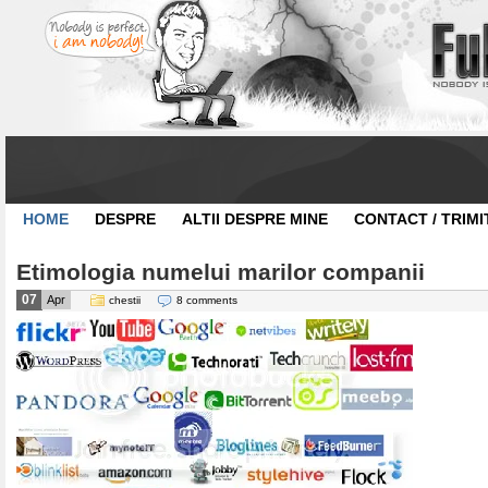
HOME
DESPRE
ALTII DESPRE MINE
CONTACT / TRIMI
Etimologia numelui marilor companii
07
Apr
chestii
8 comments