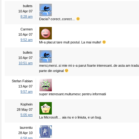
bullets
10 Apr 07
8:28 am
Dacia? corect..corect…
Carmen
10 Apr 07
9:52 am
Mi-a placut tare mult postul. La mai multe!
bullets
10 Apr 07
10:51 am
mersi,mersi..si mie mi s-a parut foarte interesant..de asta am tra
parte din original
Stefan Fabian
13 Apr 07
9:57 am
super interesant.multumesc pentru informatii
Kophein
28 May 07
5:05 pm
La Microsoft… aia nu e o liniuta, e un bug.
laurentiu
28 Apr 10
6:58 pm