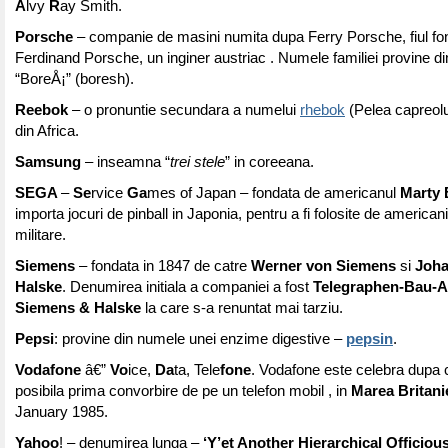
A
lvy
R
ay Smith.
Porsche
– companie de masini numita dupa Ferry Porsche, fiul fon
Ferdinand Porsche, un inginer austriac . Numele familiei provine d
“BoreÅ¡” (boresh).
Reebok
– o pronuntie secundara a numelui
rhebok
(Pelea capreolu
din Africa.
Samsung
– inseamna “
trei stele
” in coreeana.
SEGA
–
Se
rvice
Ga
mes of Japan – fondata de americanul
Marty 
importa jocuri de pinball in Japonia, pentru a fi folosite de americani
militare.
Siemens
– fondata in 1847 de catre
Werner von Siemens
si
Joh
Halske
. Denumirea initiala a companiei a fost
Telegraphen-Bau-A
Siemens & Halske
la care s-a renuntat mai tarziu.
Pepsi
: provine din numele unei enzime digestive –
pepsin
.
Vodafone
â€”
Vo
ice,
Da
ta, Tele
fone
. Vodafone este celebra dupa 
posibila prima convorbire de pe un telefon mobil , in
Marea Britani
January 1985.
Yahoo
! – denumirea lunga –
‘Y’et Another Hierarchical Officiou