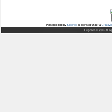
Personal blog
by
fulgerica
is licensed under a
Creative
Fulgerica © 2006 All r