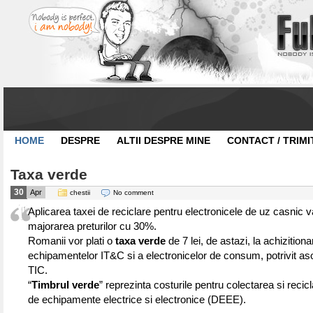
HOME
DESPRE
ALTII DESPRE MINE
CONTACT / TRIMI
Taxa verde
30
Apr
chestii
No comment
Aplicarea taxei de reciclare pentru electronicele de uz casnic v
majorarea preturilor cu 30%.
Romanii vor plati o
taxa verde
de 7 lei, de astazi, la achizition
echipamentelor IT&C si a electronicelor de consum, potrivit as
TIC.
“
Timbrul verde
” reprezinta costurile pentru colectarea si recic
de echipamente electrice si electronice (DEEE).