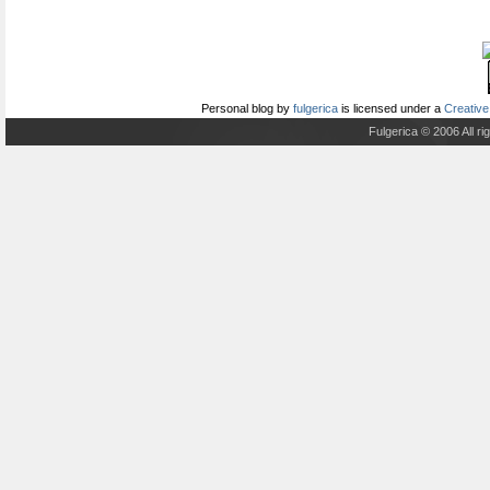
Personal blog
by
fulgerica
is licensed under a
Creative
Fulgerica © 2006 All r