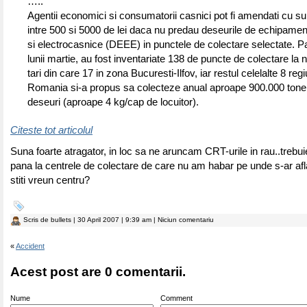
…..
Agentii economici si consumatorii casnici pot fi amendati cu 
intre 500 si 5000 de lei daca nu predau deseurile de echipamen
si electrocasnice (DEEE) in punctele de colectare selectate. Pa
lunii martie, au fost inventariate 138 de puncte de colectare la ni
tari din care 17 in zona Bucuresti-Ilfov, iar restul celelalte 8 regi
Romania si-a propus sa colecteze anual aproape 900.000 tone 
deseuri (aproape 4 kg/cap de locuitor).
Citeste tot articolul
Suna foarte atragator, in loc sa ne aruncam CRT-urile in rau..trebu
pana la centrele de colectare de care nu am habar pe unde s-ar afl
stiti vreun centru?
Scris de
bullets
| 30 April 2007 | 9:39 am | Niciun comentariu
«
Accident
Acest post are 0 comentarii.
Nume
Comment