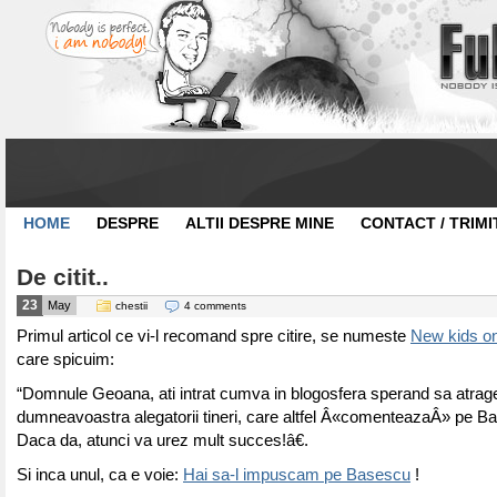
HOME
DESPRE
ALTII DESPRE MINE
CONTACT / TRIMI
De citit..
23
May
chestii
4 comments
Primul articol ce vi-l recomand spre citire, se numeste
New kids on
care spicuim:
“Domnule Geoana, ati intrat cumva in blogosfera sperand sa atrage
dumneavoastra alegatorii tineri, care altfel Â«comenteazaÂ» pe 
Daca da, atunci va urez mult succes!â€.
Si inca unul, ca e voie:
Hai sa-l impuscam pe Basescu
!