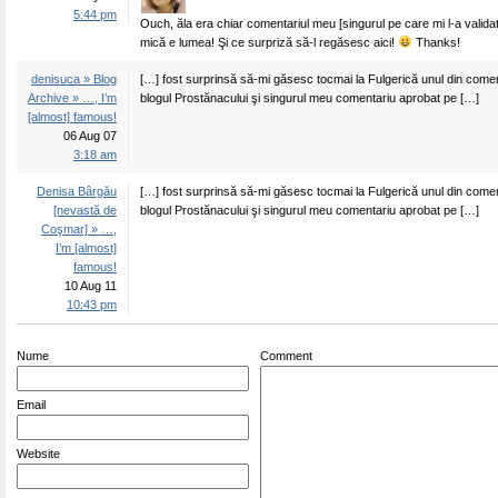
5:44 pm
Ouch, ăla era chiar comentariul meu [singurul pe care mi l-a validat
mică e lumea! Şi ce surpriză să-l regăsesc aici!
Thanks!
denisuca » Blog
[…] fost surprinsă să-mi găsesc tocmai la Fulgerică unul din coment
Archive » …, I’m
blogul Prostănacului şi singurul meu comentariu aprobat pe […]
[almost] famous!
06 Aug 07
3:18 am
Denisa Bârgău
[…] fost surprinsă să-mi găsesc tocmai la Fulgerică unul din coment
[nevastă de
blogul Prostănacului şi singurul meu comentariu aprobat pe […]
Coşmar] » …,
I’m [almost]
famous!
10 Aug 11
10:43 pm
Nume
Comment
Email
Website