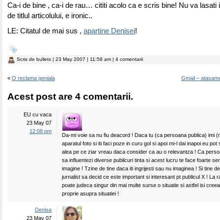
Ca-i de bine , ca-i de rau… cititi acolo ca e scris bine! Nu va lasati 
de titlul articolului, e ironic..
LE: Citatul de mai sus ,
apartine Denisei
!
Scris de
bullets
| 23 May 2007 | 11:58 am | 4 comentarii
«
O reclama geniala
Gmail – atasam
Acest post are 4 comentarii.
EU cu vaca
23 May 07
12:08 pm
Da-mi voie sa nu fiu deacord ! Daca tu (ca persoana publica) imi (mi
aparatul foto si iti faci poze in curu gol si apoi mi-l dai inapoi eu po
alea pe ce ziar vreau daca consider ca au o relevantza ! Ca perso
sa influentezi diverse publicuri tinta si acest lucru te face foarte sens
imagine ! Tzine de tine daca iti ingrijesti sau nu imaginea ! Si tine 
jurnalist sa decid ce este important si interesant pt publicul X ! La ra
poate judeca singur din mai multe surse o situatie si astfel isi cre
proprie asupra situatiei !
Denisa
23 May 07