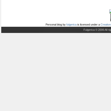
Personal blog
by
fulgerica
is licensed under a
Creative
Fulgerica © 2006 All r