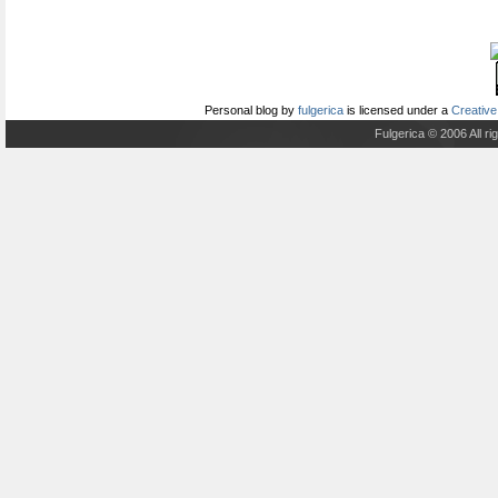
Personal blog
by
fulgerica
is licensed under a
Creative
Fulgerica © 2006 All r