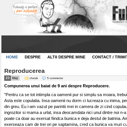
HOME
DESPRE
ALTII DESPRE MINE
CONTACT / TRIMI
Reproducerea
23
May
chestii
5 comments
Compunerea unui baiat de 9 ani despre Reproducere.
“Pentru ca se tot intimpla ca oamenii pur si simplu sa moara, trebuie
Asta este copulatia. Insa oamenii nu dorm ci lucreaza cu inima, pen
din greu. Eu i-am vazut pe parintii mei in camera de zi cind copulau
ingrozitor si mama a urlat, insa deocamdata nici unul dintre noi n-a
poate ca doar au exersat fiindca bunica e deja destul de batrina. A
exerseaza cam de trei ori pe saptamina, cred ca bunica va muri cur