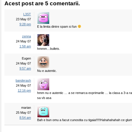
Acest post are 5 comentarii.
L3ST
23 May 07
9:28 pm
E la limita dintre spam si fun
zenna
24 May 07
1:58 am
hmmm…bullets.
Eugen
24 May 07
9:57 am
Nu e autentic.
banderash
24 May 07
12:16 pm
hmm nu e autentic … a se remarca exprimarile … la clasa a 3-a rar
sa vb asa
marian
25 May 07
8:54 am
Bah e bun omu a facut cunostita cu tigaia!!!!!Hahahahahah ce glu