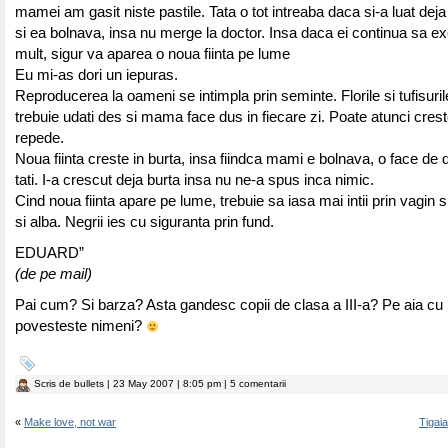
mamei am gasit niste pastile. Tata o tot intreaba daca si-a luat deja 
si ea bolnava, insa nu merge la doctor. Insa daca ei continua sa 
mult, sigur va aparea o noua fiinta pe lume
Eu mi-as dori un iepuras.
Reproducerea la oameni se intimpla prin seminte. Florile si tufisuril
trebuie udati des si mama face dus in fiecare zi. Poate atunci crest
repede.
Noua fiinta creste in burta, insa fiindca mami e bolnava, o face de 
tati. I-a crescut deja burta insa nu ne-a spus inca nimic.
Cind noua fiinta apare pe lume, trebuie sa iasa mai intii prin vagin s
si alba. Negrii ies cu siguranta prin fund.
EDUARD”
(de pe mail)
Pai cum? Si barza? Asta gandesc copii de clasa a III-a? Pe aia cu
povesteste nimeni?
Scris de
bullets
| 23 May 2007 | 8:05 pm | 5 comentarii
«
Make love, not war
Tigai