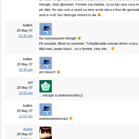
misogin, doar glumeam. Femeie sau barbat, ca sa faci asa ceva tre
pic idiot. Nu stiu cum a reusit sa intre acolo daca a fost din grese
asta a vrut! Sa-i distruga motoru lu ala
bullets
28 May 07
10:32 am
Nu suuuuuuuunt misogin
Pe youtube, filmul se numeste: “Unbelievable woman driver-crazy c
titlul meu, poate totusi…nu e femeie, cine stie…
bullets
28 May 07
10:39 am
am dovezi!
pui
28 May 07
10:55 am
…misogin si antimotociclist:))
bullets
28 May 07
11:01 am
eeeeeeeeeeeexact
dushu
28 May 07