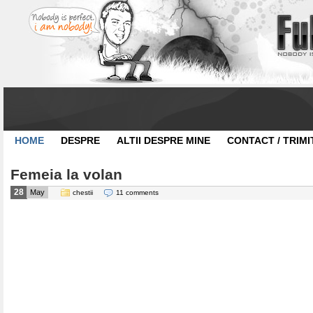
HOME
DESPRE
ALTII DESPRE MINE
CONTACT / TRIMI
Femeia la volan
28
May
chestii
11 comments