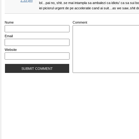
2:33 pm
lol…pai no, shit..se mai intampla sa ambalezi ca idiotu’ ca sa sui b
iei piciorul urgent de pe acceleratie cand ai suit…as we saw..shit 
Nume
Comment
Email
Website