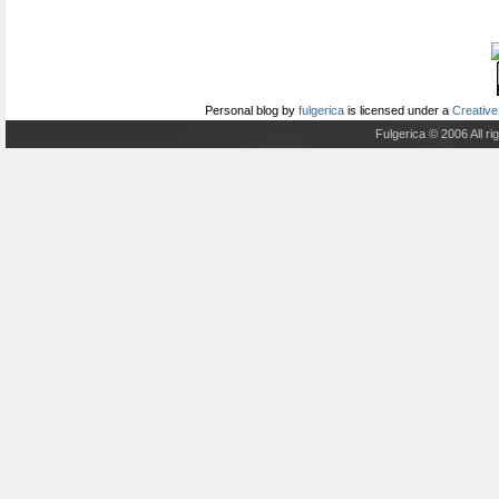
Personal blog
by
fulgerica
is licensed under a
Creative
Fulgerica © 2006 All r