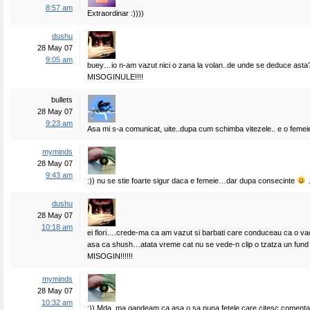
8:57 am
Extraordinar :))))
dushu
28 May 07
9:05 am
buey…io n-am vazut nici o zana la volan..de unde se deduce asta
MISOGINULE!!!!
bullets
28 May 07
9:23 am
Asa mi s-a comunicat, uite..dupa cum schimba vitezele.. e o femei
myminds
28 May 07
9:43 am
:)) nu se stie foarte sigur daca e femeie…dar dupa consecinte
dushu
28 May 07
10:18 am
ei flori….crede-ma ca am vazut si barbati care conduceau ca o v
asa ca shush…atata vreme cat nu se vede-n clip o tzatza un fun
MISOGIN!!!!!!
myminds
28 May 07
10:32 am
:)) Mda, ma gandeam ca asa o sa puna fetele care citesc comentar