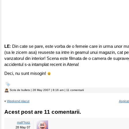
LE
: Din cate se pare, este vorba de o femeie care in urma unor m
(sa le zicem asa) reuseste sa intre in geamul unui magazin, cat p
vanzatorul din interior! Scena este filmata de o camera de suprave
accidentul s-a intamplat recent in Atena!
Deci, nu sunt misogin!
Scris de
bullets
| 28 May 2007 | 8:16 am | 11 comentarii
«
Weekend placut
Aspirat
Acest post are 11 comentarii.
mafi^hotz
28 May 07