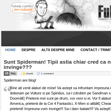
HOME
DESPRE
ALTII DESPRE MINE
CONTACT / TRIMI
Sunt Spiderman! Tipii astia chiar cred ca n
invinge???
28
May
chestii
1 comment
Spiderman are blog!
Bine ati venit alaturi de mine! Va astept sa infruntam impreuna r
doboram pe Vulture si pe Spiridus, sa-l zdrobim pe Sandman s
Doomâ€¦ Prietenii mei sunt pe drum, vor veni si ei. Vor fi alatur
America, prietenii de la Cei 4 Fantastici, X-Men si altiiâ€¦ Cheam
prietenii! Impreuna vom invinge!!! Sa-i dam bataie!!!! Va astept!