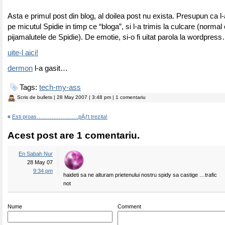
Asta e primul post din blog, al doilea post nu exista. Presupun ca 
pe micutul Spidie in timp ce “bloga”, si l-a trimis la culcare (normal 
pijamalutele de Spidie). De emotie, si-o fi uitat parola la wordpres
uite-l aici!
dermon
l-a gasit…
Tags:
tech-my-ass
Scris de
bullets
| 28 May 2007 | 3:48 pm | 1 comentariu
«
Esti proas…………………..pÄƒt trezita!
Acest post are 1 comentariu.
En Sabah Nur
28 May 07
9:34 pm
haideti sa ne alturam prietenului nostru spidy sa castige …trafic
not
Nume
Comment