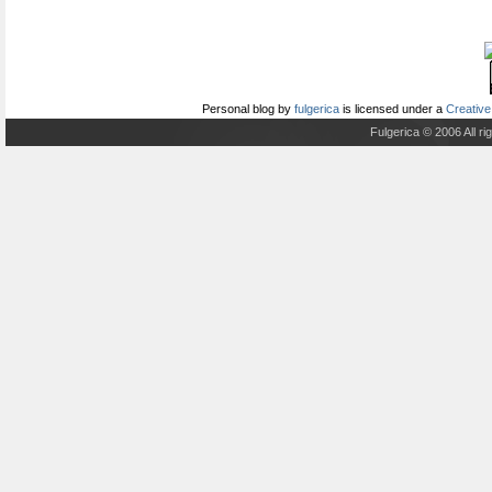
Personal blog
by
fulgerica
is licensed under a
Creative
Fulgerica © 2006 All r