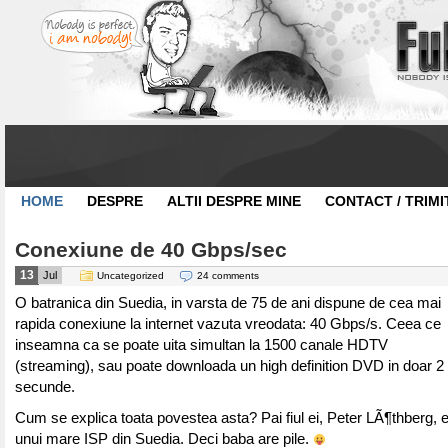
HOME
DESPRE
ALTII DESPRE MINE
CONTACT / TRIMI
Conexiune de 40 Gbps/sec
13
Jul
Uncategorized
24 comments
O batranica din Suedia, in varsta de 75 de ani dispune de cea mai
rapida conexiune la internet vazuta vreodata: 40 Gbps/s. Ceea ce
inseamna ca se poate uita simultan la 1500 canale HDTV
(streaming), sau poate downloada un high definition DVD in doar 2
secunde.
Cum se explica toata povestea asta? Pai fiul ei, Peter LÃ¶thberg, e
unui mare ISP din Suedia. Deci baba are pile.