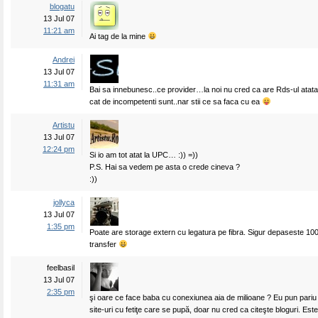
blogatu
13 Jul 07
11:21 am
Ai tag de la mine
Andrei
13 Jul 07
11:31 am
Bai sa innebunesc..ce provider…la noi nu cred ca are Rds-ul atata 
cat de incompetenti sunt..nar stii ce sa faca cu ea
Artistu
13 Jul 07
12:24 pm
Si io am tot atat la UPC… :)) =))
P.S. Hai sa vedem pe asta o crede cineva ?
:))
jollyca
13 Jul 07
1:35 pm
Poate are storage extern cu legatura pe fibra. Sigur depaseste 10
transfer
feelbasil
13 Jul 07
2:35 pm
şi oare ce face baba cu conexiunea aia de milioane ? Eu pun pariu 
site-uri cu fetiţe care se pupă, doar nu cred ca citeşte bloguri. Est