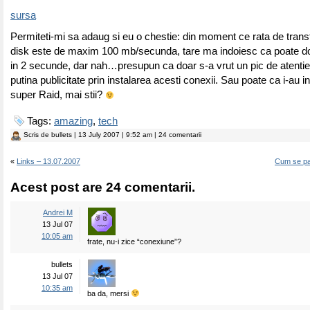
sursa
Permiteti-mi sa adaug si eu o chestie: din moment ce rata de trans
disk este de maxim 100 mb/secunda, tare ma indoiesc ca poate 
in 2 secunde, dar nah…presupun ca doar s-a vrut un pic de atentie
putina publicitate prin instalarea acesti conexii. Sau poate ca i-au in
super Raid, mai stii?
Tags:
amazing
,
tech
Scris de
bullets
| 13 July 2007 | 9:52 am | 24 comentarii
«
Links – 13.07.2007
Cum se pa
Acest post are 24 comentarii.
Andrei M
13 Jul 07
10:05 am
frate, nu-i zice “conexiune”?
bullets
13 Jul 07
10:35 am
ba da, mersi