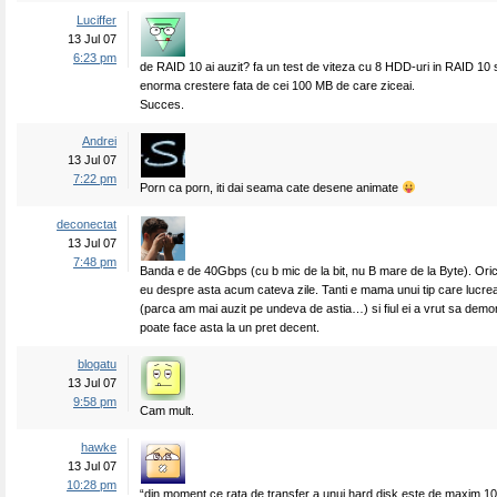
Luciffer
13 Jul 07
6:23 pm
de RAID 10 ai auzit? fa un test de viteza cu 8 HDD-uri in RAID 10 s
enorma crestere fata de cei 100 MB de care ziceai.
Succes.
Andrei
13 Jul 07
7:22 pm
Porn ca porn, iti dai seama cate desene animate
deconectat
13 Jul 07
7:48 pm
Banda e de 40Gbps (cu b mic de la bit, nu B mare de la Byte). Ori
eu despre asta acum cateva zile. Tanti e mama unui tip care lucre
(parca am mai auzit pe undeva de astia…) si fiul ei a vrut sa dem
poate face asta la un pret decent.
blogatu
13 Jul 07
9:58 pm
Cam mult.
hawke
13 Jul 07
10:28 pm
“din moment ce rata de transfer a unui hard disk este de maxim 