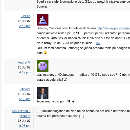
Suedia care oferă conexiune de 1 GB/s cu preţul la câteva sute de
Sonera.
Ciprian
13 Jul 07
2:44 pm
Salutari, Conform baietilor/fetelor de la wiki
http://en.wikipedia.org/
banda maxima atinsa pe un SCSI paralel, pentru utilizatori persoane
ar cam fi 640MBps iar banda “bunicii” din articol este de doar 5GB
niste array-uri de SCSI-uri puse in serie –
link
Oricum tanti doamna Löthberg se joaca probabil table pe neogen d
asta
Andrei M
13 Jul 07
4:19 pm
pst, inca ceva, 40gbps/sec … adica .. 40 GB / sec / sec? 40 gb / (
asta e acceleratia? :))
Piticu21
13 Jul 07
5:56 pm
iti dai seama cat porn ?! :))
Sex related »
[…] schimb fulgerica ne zice de ce banda de net are o batranica din 
piticu.ro
seama cat porn poate sa aibe […]
13 Jul 07
6:06 pm