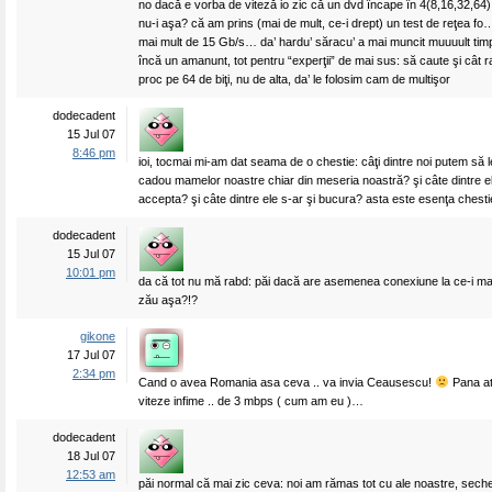
no dacă e vorba de viteză io zic că un dvd încape în 4(8,16,32,64
nu-i aşa? că am prins (mai de mult, ce-i drept) un test de reţea fo
mai mult de 15 Gb/s… da’ hardu’ săracu’ a mai muncit muuuult tim
încă un amanunt, tot pentru “experţii” de mai sus: să caute şi cât
proc pe 64 de biţi, nu de alta, da’ le folosim cam de multişor
dodecadent
15 Jul 07
8:46 pm
ioi, tocmai mi-am dat seama de o chestie: câţi dintre noi putem să 
cadou mamelor noastre chiar din meseria noastră? şi câte dintre el
accepta? şi câte dintre ele s-ar şi bucura? asta este esenţa chest
dodecadent
15 Jul 07
10:01 pm
da că tot nu mă rabd: păi dacă are asemenea conexiune la ce-i mai
zău aşa?!?
gikone
17 Jul 07
2:34 pm
Cand o avea Romania asa ceva .. va invia Ceausescu!
Pana at
viteze infime .. de 3 mbps ( cum am eu )…
dodecadent
18 Jul 07
12:53 am
păi normal că mai zic ceva: noi am rămas tot cu ale noastre, sechel