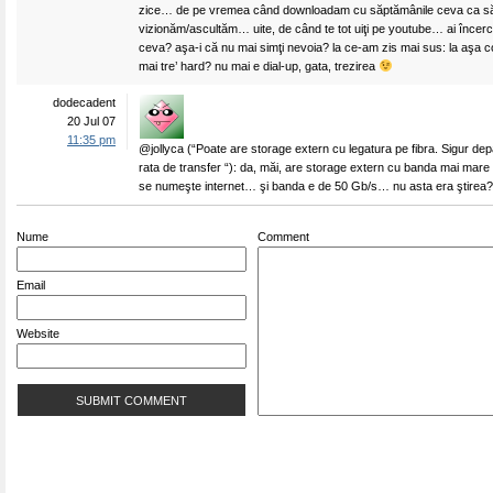
zice… de pe vremea când downloadam cu săptămânile ceva ca s
vizionăm/ascultăm… uite, de când te tot uiţi pe youtube… ai încerc
ceva? aşa-i că nu mai simţi nevoia? la ce-am zis mai sus: la aşa c
mai tre’ hard? nu mai e dial-up, gata, trezirea
dodecadent
20 Jul 07
11:35 pm
@jollyca (“Poate are storage extern cu legatura pe fibra. Sigur d
rata de transfer “): da, măi, are storage extern cu banda mai ma
se numeşte internet… şi banda e de 50 Gb/s… nu asta era ştirea?
Nume
Comment
Email
Website