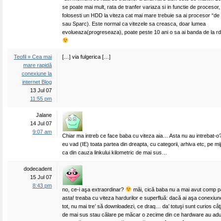
se poate mai mult, rata de tranfer variaza si in functie de procesor
folosesti un HDD la viteza cat mai mare trebuie sa ai procesor “de
sau Sparc). Este normal ca vitezele sa creasca, doar lumea
evolueaza(progreseaza), poate peste 10 ani o sa ai banda de la r
Teofil » Cea mai
[…] via fulgerica […]
mare rapidă
conexiune la
internet Blog
13 Jul 07
11:55 pm
Jalane
14 Jul 07
9:07 am
Chiar ma intreb ce face baba cu viteza aia… Asta nu au intrebat-
eu vad (IE) toata partea din dreapta, cu categorii, arhiva etc, pe mi
ca din cauza linkului kilometric de mai sus…
dodecadent
15 Jul 07
8:43 pm
no, ce-i aşa extraordinar?
măi, cică baba nu a mai avut comp p
asta! treaba cu viteza hardurilor e superfluă: dacă ai aşa conexiune t
tot, nu mai tre’ să downloadezi, ce draq… da’ totuşi sunt curios câţi 
de mai sus stau călare pe măcar o zecime din ce hardware au adu