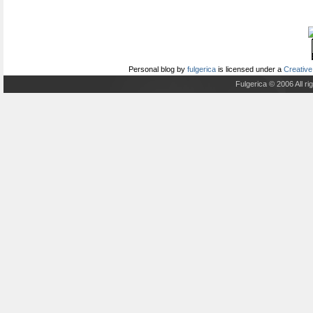
Personal blog
by
fulgerica
is licensed under a
Creative
Fulgerica © 2006 All r