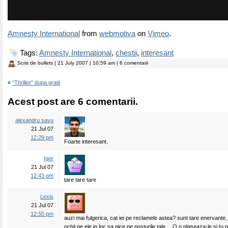
Amnesty International
from
webmotiva
on
Vimeo
.
Tags:
Amnesty International
,
chestii
,
interesant
Scris de
bullets
| 21 July 2007 | 10:59 am | 6 comentarii
«
“Thriller” dupa gratii
Acest post are 6 comentarii.
alexandru savu
21 Jul 07
12:29 pm
Foarte interesant.
Igor
21 Jul 07
12:43 pm
tare tare tare
Lexis
21 Jul 07
12:55 pm
auzi mai fulgerica, cat iei pe reclamele astea? sunt tare enervante,
ochii pe ele in loc sa pice pe posturile tale… O.o plaseaza-le si tu p