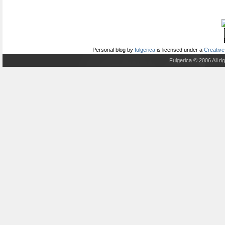
Personal blog
by
fulgerica
is licensed under a
Creative
Fulgerica © 2006 All r