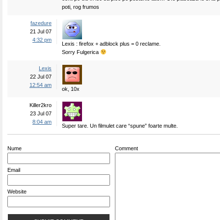
poti, rog frumos
fazedure
21 Jul 07
4:32 pm
Lexis : firefox + adblock plus = 0 reclame.
Sorry Fulgerica
Lexis
22 Jul 07
12:54 am
ok, 10x
Killer2kro
23 Jul 07
8:04 am
Super tare. Un filmulet care “spune” foarte multe.
Nume
Comment
Email
Website