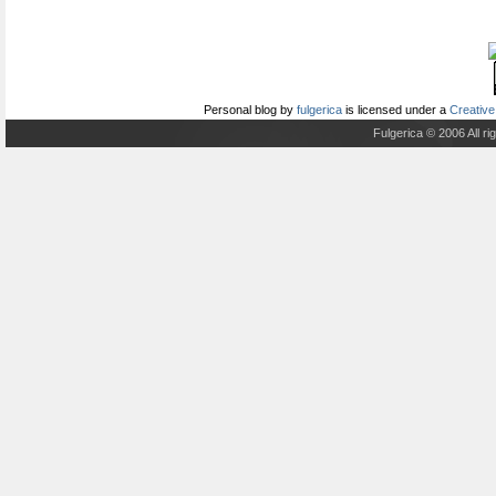
Personal blog
by
fulgerica
is licensed under a
Creative
Fulgerica © 2006 All r