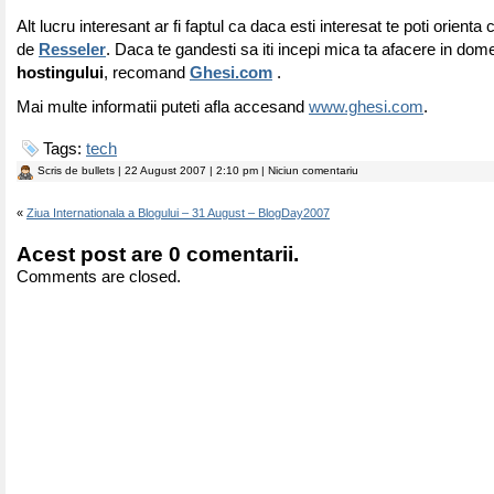
Alt lucru interesant ar fi faptul ca daca esti interesat te poti orienta
de
Resseler
. Daca te gandesti sa iti incepi mica ta afacere in dom
hostingului
, recomand
Ghesi.com
.
Mai multe informatii puteti afla accesand
www.ghesi.com
.
Tags:
tech
Scris de
bullets
| 22 August 2007 | 2:10 pm | Niciun comentariu
«
Ziua Internationala a Blogului – 31 August – BlogDay2007
Acest post are 0 comentarii.
Comments are closed.