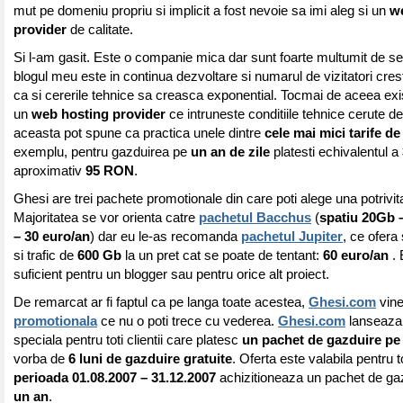
mut pe domeniu propriu si implicit a fost nevoie sa imi aleg si un
w
provider
de calitate.
Si l-am gasit. Este o companie mica dar sunt foarte multumit de ser
blogul meu este in continua dezvoltare si numarul de vizitatori cre
ca si cererile tehnice sa creasca exponential. Tocmai de aceea ex
un
web hosting provider
ce intruneste conditiile tehnice cerute d
aceasta pot spune ca practica unele dintre
cele mai mici tarife de
exemplu, pentru gazduirea pe
un an de zile
platesti echivalentul a
aproximativ
95 RON
.
Ghesi are trei pachete promotionale din care poti alege una potrivita
Majoritatea se vor orienta catre
pachetul Bacchus
(
spatiu 20Gb –
– 30 euro/an
) dar eu le-as recomanda
pachetul Jupiter
, ce ofera
si trafic de
600 Gb
la un pret cat se poate de tentant:
60 euro/an
. 
suficient pentru un blogger sau pentru orice alt proiect.
De remarcat ar fi faptul ca pe langa toate acestea,
Ghesi.com
vine
promotionala
ce nu o poti trece cu vederea.
Ghesi.com
lanseaza 
speciala pentru toti clientii care platesc
un pachet de gazduire pe
vorba de
6 luni de gazduire gratuite
. Oferta este valabila pentru to
perioada 01.08.2007 – 31.12.2007
achizitioneaza un pachet de gaz
un an
.