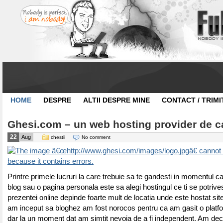
HOME
DESPRE
ALTII DESPRE MINE
CONTACT / TRIMI
Ghesi.com – un web hosting provider de ca
22
Aug
chestii
No comment
Printre primele lucruri la care trebuie sa te gandesti in momentul c
blog sau o pagina personala este sa alegi hostingul ce ti se potriv
prezentei online depinde foarte mult de locatia unde este hostat sit
am inceput sa bloghez am fost norocos pentru ca am gasit o platfo
dar la un moment dat am simtit nevoia de a fi independent. Am de