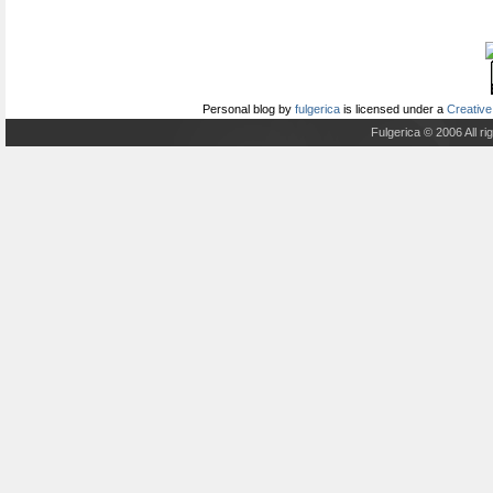
Personal blog
by
fulgerica
is licensed under a
Creative
Fulgerica © 2006 All r