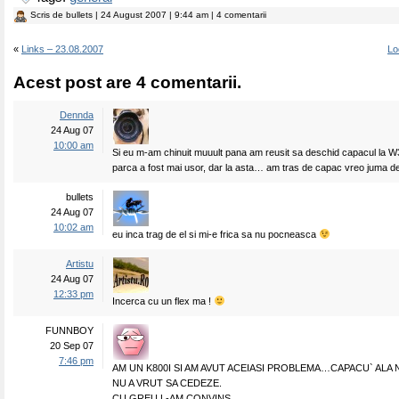
Scris de
bullets
| 24 August 2007 | 9:44 am | 4 comentarii
«
Links – 23.08.2007
Lo
Acest post are 4 comentarii.
Dennda
24 Aug 07
10:00 am
Si eu m-am chinuit muuult pana am reusit sa deschid capacul la W
parca a fost mai usor, dar la asta… am tras de capac vreo juma de 
bullets
24 Aug 07
10:02 am
eu inca trag de el si mi-e frica sa nu pocneasca
Artistu
24 Aug 07
12:33 pm
Incerca cu un flex ma !
FUNNBOY
20 Sep 07
7:46 pm
AM UN K800I SI AM AVUT ACEIASI PROBLEMA…CAPACU` ALA
NU A VRUT SA CEDEZE.
CU GREU L-AM CONVINS…