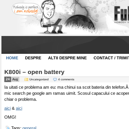
HOME
DESPRE
ALTII DESPRE MINE
CONTACT / TRIMI
K800i – open battery
24
Aug
Uncategorized
4 comments
Ia uitati ce problema am eu: ma chinui sa scot bateria din telefo
mic search pe google am ramas uimit. Scosul capacului ce acoper
chiar o problema.
aici
&
aici
OMG!
Tags:
general