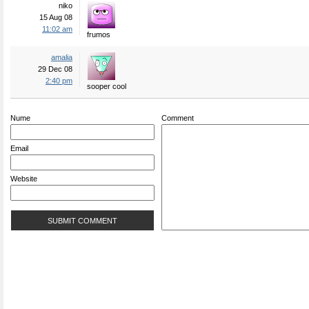
niko
15 Aug 08
11:02 am
frumos
amalia
29 Dec 08
2:40 pm
sooper cool
Nume
Comment
Email
Website