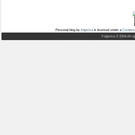
Personal blog
by
fulgerica
is licensed under a
Creative
Fulgerica © 2006 All r