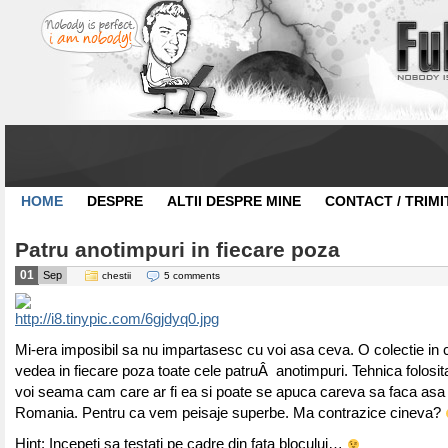
HOME
DESPRE
ALTII DESPRE MINE
CONTACT / TRIMI
Patru anotimpuri in fiecare poza
01
Sep
chestii
5 comments
Mi-era imposibil sa nu impartasesc cu voi asa ceva. O colectie in c
vedea in fiecare poza toate cele patruÂ anotimpuri. Tehnica folosi
voi seama cam care ar fi ea si poate se apuca careva sa faca asa 
Romania. Pentru ca vem peisaje superbe. Ma contrazice cineva?
Hint: Incepeti sa testati pe cadre din fata blocului…