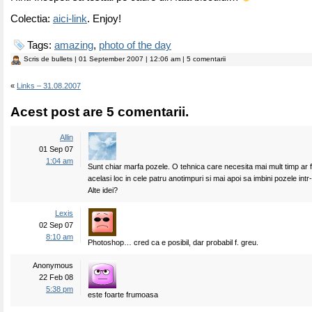
Colectia:
aici-link
. Enjoy!
Tags:
amazing
,
photo of the day
Scris de
bullets
| 01 September 2007 | 12:06 am | 5 comentarii
«
Links – 31.08.2007
Acest post are 5 comentarii.
Allin
01 Sep 07
1:04 am
Sunt chiar marfa pozele. O tehnica care necesita mai mult timp ar fi
acelasi loc in cele patru anotimpuri si mai apoi sa imbini pozele int
Alte idei?
Lexis
02 Sep 07
8:10 am
Photoshop… cred ca e posibil, dar probabil f. greu.
Anonymous
22 Feb 08
5:38 pm
este foarte frumoasa