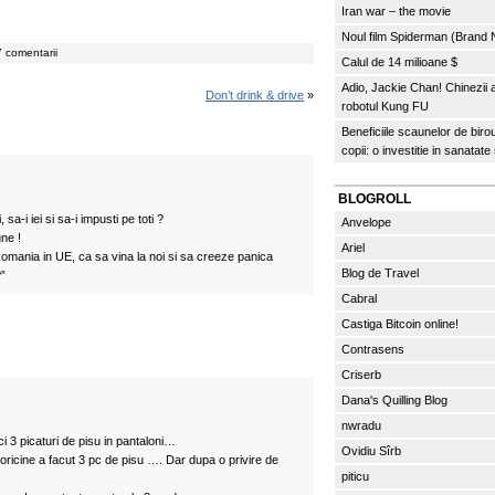
Iran war – the movie
Noul film Spiderman (Brand
 comentarii
Calul de 14 milioane $
Adio, Jackie Chan! Chinezii
Don’t drink & drive
»
robotul Kung FU
Beneficiile scaunelor de biro
copii: o investitie in sanatate
BLOGROLL
 sa-i iei si sa-i impusti pe toti ?
Anvelope
ne !
Ariel
omania in UE, ca sa vina la noi si sa creeze panica
Blog de Travel
?”
Cabral
Castiga Bitcoin online!
Contrasens
Criserb
Dana's Quilling Blog
nwradu
i 3 picaturi de pisu in pantaloni…
Ovidiu Sîrb
oricine a facut 3 pc de pisu …. Dar dupa o privire de
piticu