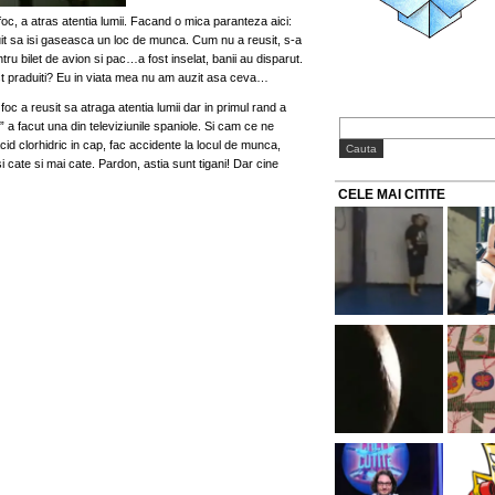
 foc, a atras atentia lumii. Facand o mica paranteza aici:
inuit sa isi gaseasca un loc de munca. Cum nu a reusit, s-a
u bilet de avion si pac…a fost inselat, banii au disparut.
ost praduiti? Eu in viata mea nu am auzit asa ceva…
foc a reusit sa atraga atentia lumii dar in primul rand a
os” a facut una din televiziunile spaniole. Si cam ce ne
cid clorhidric in cap, fac accidente la locul de munca,
cate si mai cate. Pardon, astia sunt tigani! Dar cine
CELE MAI CITITE