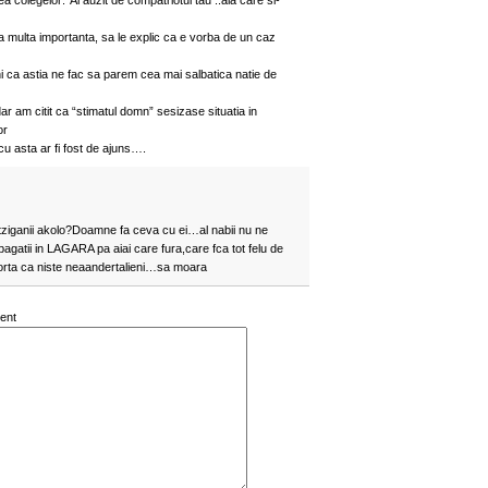
a colegelor:”Ai auzit de compatriotul tau ..ala care si-
a multa importanta, sa le explic ca e vorba de un caz
ca astia ne fac sa parem cea mai salbatica natie de
ar am citit ca “stimatul domn” sesizase situatia in
or
cu asta ar fi fost de ajuns….
tziganii akolo?Doamne fa ceva cu ei…al nabii nu ne
tii in LAGARA pa aiai care fura,care fca tot felu de
mporta ca niste neaandertalieni…sa moara
ent