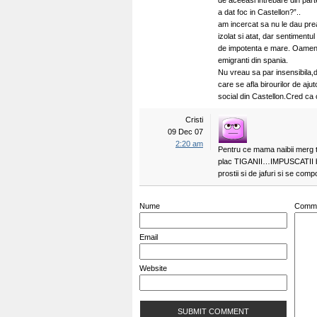
de aceeasi intrebare din parte
a dat foc in Castellon?”..
am incercat sa nu le dau pre
izolat si atat, dar sentimentul
de impotenta e mare. Oameni 
emigranti din spania.
Nu vreau sa par insensibila,d
care se afla birourilor de ajut
social din Castellon.Cred ca 
Cristi
09 Dec 07
2:20 am
Pentru ce mama naibii merg 
plac TIGANII…IMPUSCATII baga
prostii si de jafuri si se co
Nume
Comm
Email
Website