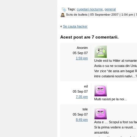
Tags:
cugetari nocturne
,
general
Scris de
bullets
| 05 September 2007 | 1:04 pm | 7
«
Se cauta hacker
Acest post are 7 comentarii.
Anonim
05 Sep 07
1:59 pm
Unde esti tu Hitler al romaniei,
Astia o sa ne scoata din Uniu
Vor zice “de asta am bagat R
intre cetatenii nostrii nativi…
ed
05 Sep 07
7:35 pm
Multi rasisti pe la noi…
tele
05 Sep 07
8:49 pm
Asta e … Scopul a fost sa fac
Si la prima vedere a reusit… 
ansamblu