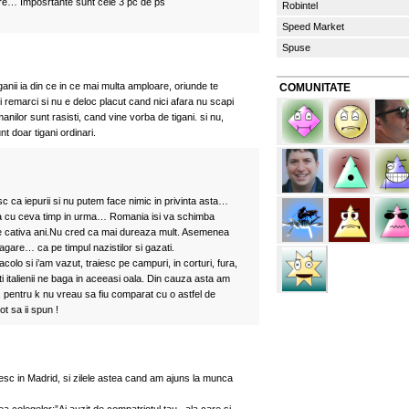
are… Imposrtante sunt cele 3 pc de ps
Robintel
Speed Market
Spuse
anii ia din ce in ce mai multa amploare, oriunde te
COMUNITATE
u-i remarci si nu e deloc placut cand nici afara nu scapi
anilor sunt rasisti, cand vine vorba de tigani. si nu,
t doar tigani ordinari.
 ca iepurii si nu putem face nimic in privinta asta…
 cu ceva timp in urma… Romania isi va schimba
 cativa ani.Nu cred ca mai dureaza mult. Asemenea
agare… ca pe timpul nazistilor si gazati.
t acolo si i’am vazut, traiesc pe campuri, in corturi, fura,
ti italienii ne baga in aceeasi oala. Din cauza asta am
t, pentru k nu vreau sa fiu comparat cu o astfel de
ot sa ii spun !
esc in Madrid, si zilele astea cand am ajuns la munca