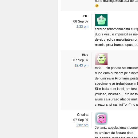
nu te mai ingozesti asa de t
PIU
06 Sep 07
2:33 pm
cred ca fenomenul asta cu tig
duci ii vezi, e imposibil sa n
de ei. cred ca majoritatea rom
rromi e prea frumos spus, sun
Bixx
07 Sep 07
12:43 pm
mda… din pacate se inmultesc
dupa cum auzisem pe cineva
denumirea in Rromania peste
specimene ar trebui duse in l
Si in Italia sunt la fel, am fos
jefuiesc, violeaza… etc iar to
ajuns sa ii urasc atat de mul
creatura, pt ca nici “om” nu p
Cristina
07 Sep 07
2:02 pm
Jenant.. absolut jenant.Locui
m-am lovit de fiecare data