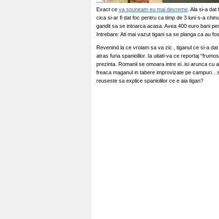
Exact ce
va spuneam eu mai devreme
. Ala si-a dat
cica si-ar fi dat foc pentru ca timp de 3 luni s-a ch
gandit sa se intoarca acasa. Avea 400 euro bani pentr
Intrebare: Ati mai vazut tigani sa se planga ca au f
Revenind la ce vroiam sa va zic , tiganul ce si-a dat 
atras furia spaniolilor. Ia uitati-va ce reportaj “frum
prezinta. Romanii se omoara intre ei..isi arunca cu a
freaca maganul in tabere improvizate pe campuri…si 
reuseste sa explice spaniolilor ce e aia tigan?