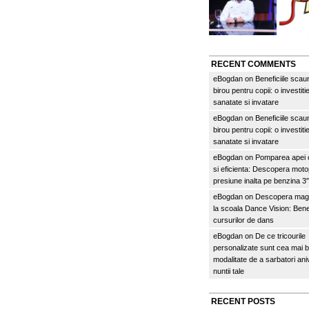
RECENT COMMENTS
eBogdan
on
Beneficiile scau
birou pentru copii: o investitie
sanatate si invatare
eBogdan
on
Beneficiile scau
birou pentru copii: o investitie
sanatate si invatare
eBogdan
on
Pomparea apei c
si eficienta: Descopera mo
presiune inalta pe benzina 
eBogdan
on
Descopera magi
la scoala Dance Vision: Benef
cursurilor de dans
eBogdan
on
De ce tricourile
personalizate sunt cea mai 
modalitate de a sarbatori an
nuntii tale
RECENT POSTS