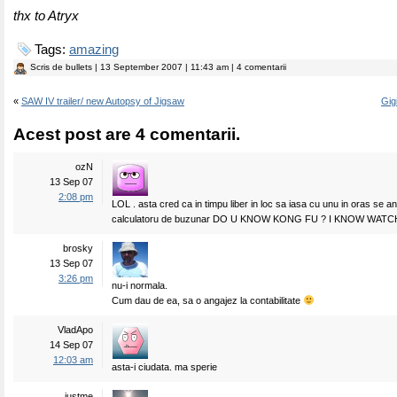
thx to Atryx
Tags:
amazing
Scris de
bullets
| 13 September 2007 | 11:43 am | 4 comentarii
«
SAW IV trailer/ new Autopsy of Jigsaw
Gig
Acest post are 4 comentarii.
ozN
13 Sep 07
2:08 pm
LOL . asta cred ca in timpu liber in loc sa iasa cu unu in oras se 
calculatoru de buzunar DO U KNOW KONG FU ? I KNOW WATC
brosky
13 Sep 07
3:26 pm
nu-i normala.
Cum dau de ea, sa o angajez la contabilitate
VladApo
14 Sep 07
12:03 am
asta-i ciudata. ma sperie
justme