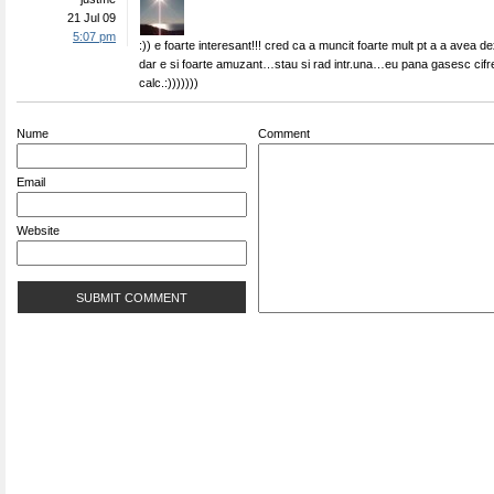
21 Jul 09
5:07 pm
:)) e foarte interesant!!! cred ca a muncit foarte mult pt a a avea dex
dar e si foarte amuzant…stau si rad intr.una…eu pana gasesc cifr
calc.:)))))))
Nume
Comment
Email
Website