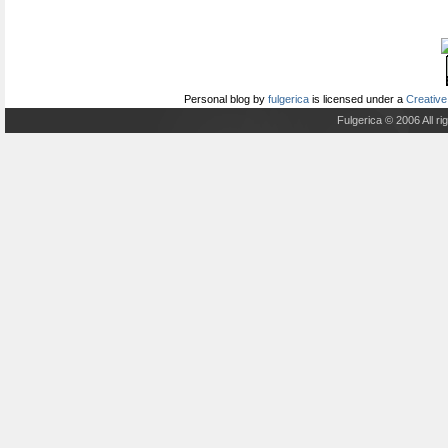
Personal blog
by
fulgerica
is licensed under a
Creative
Fulgerica © 2006 All r