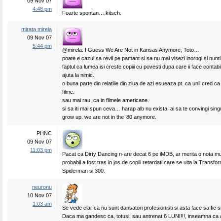
09 Nov 07
4:48 pm
Foarte spontan….kitsch.
mirata mirela
09 Nov 07
5:44 pm
@mirela: I Guess We Are Not in Kansas Anymore, Toto…
poate e cazul sa revii pe pamant si sa nu mai visezi inorogi si nunti
faptul ca lumea isi creste copiii cu povesti dupa care ii face contabili
ajuta la nimic.
o buna parte din relatiile din ziua de azi esueaza pt. ca unii cred ca 
filme.
sau mai rau, ca in filmele americane.
si sa iti mai spun ceva… harap alb nu exista. ai sa te convingi sing
grow up. we are not in the ’80 anymore.
PHNC
09 Nov 07
11:03 pm
Pacat ca Dirty Dancing n-are decat 6 pe iMDB, ar merita o nota 
probabil a fost tras in jos de copiii retardati care se uita la Transfo
Spiderman si 300.
neuronu
10 Nov 07
1:03 am
Se vede clar ca nu sunt dansatori profesionisti si asta face sa fie s
Daca ma gandesc ca, totusi, sau antrenat 6 LUNI!!!, inseamna ca a