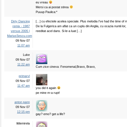
eu vreau
Mersi ca ai postat stirea
Puuup Paulica:*
Dirty Dancing
[…] cu efectele acelea speciale. Plus melodia I’ve had the time of m
remix - 1987
De la Fulgerica am aflat ca un cuplu din Anglia, cu ocazia nuntii lor,
versus 2005 |
reeditat acel dans. Si le-a luat […]
MariusSescu.com
09 Nov 07
11:07 am
Luke
09 Nov 07
11:22 am
Cum zice cineva: Fenomenal,Bravo, Bravo,
primarvl
09 Nov 07
11:47 am
you did it again
pe mine m-a rupt!
anton pann
09 Nov 07
12:15 pm
gay? emo? get a life?
littlemirela