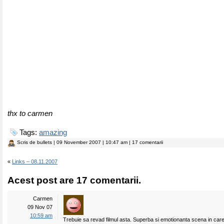
thx to carmen
Tags:
amazing
Scris de
bullets
| 09 November 2007 | 10:47 am | 17 comentarii
«
Links – 08.11.2007
Acest post are 17 comentarii.
Carmen
09 Nov 07
10:59 am
Trebuie sa revad filmul asta. Superba si emotionanta scena in car