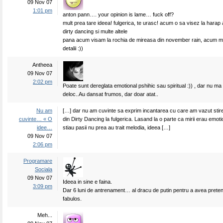
09 Nov 07
1:01 pm
anton pann…. your opinion is lame… fuck off?
mult prea tare ideea! fulgerica, te urasc! acum o sa visez la harap a
dirty dancing si multe altele
pana acum visam la rochia de mireasa din november rain, acum m
detalii :))
Antheea
09 Nov 07
2:02 pm
Poate sunt dereglata emotional pshihic sau spiritual :)) , dar nu m
deloc..Au dansat frumos, dar doar atat..
Nu am
[…] dar nu am cuvinte sa exprim incantarea cu care am vazut stire
cuvinte… « O
din Dirty Dancing la fulgerica. Lasand la o parte ca mirii erau emotio
idee…
stiau pasii nu prea au trait melodia, ideea […]
09 Nov 07
2:06 pm
Programare
Sociala
09 Nov 07
Ideea in sine e faina.
3:09 pm
Dar 6 luni de antrenament… al dracu de putin pentru a avea pretent
fabulos.
Meh...