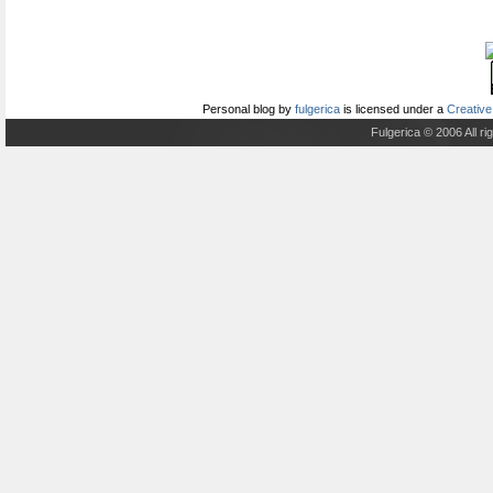
Personal blog
by
fulgerica
is licensed under a
Creative
Fulgerica © 2006 All r