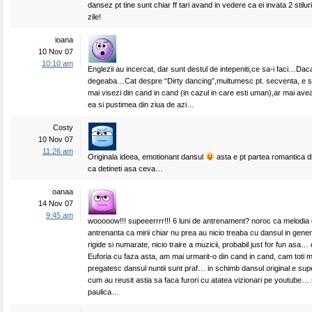
dansez pt tine sunt chiar ff tari avand in vedere ca ei invata 2 stilur
zile!
ioana
10 Nov 07
10:10 am
Englezii au incercat, dar sunt destul de intepeniti,ce sa-i faci…Daca 
degeaba…Cat despre “Dirty dancing”,multumesc pt. secventa, e s
mai visezi din cand in cand (in cazul in care esti uman),ar mai avea
ea si pustimea din ziua de azi…
Costy
10 Nov 07
11:26 am
Originala ideea, emotionant dansul
asta e pt partea romantica din
ca detineti asa ceva…
oanaa
14 Nov 07
9:45 am
wooooow!!! supeeerrrr!!! 6 luni de antrenament? noroc ca melodia e
antrenanta ca mirii chiar nu prea au nicio treaba cu dansul in gene
rigide si numarate, nicio traire a muzicii, probabil just for fun asa
Euforia cu faza asta, am mai urmarit-o din cand in cand, cam toti mi
pregatesc dansul nuntii sunt praf… in schimb dansul original e supe
cum au reusit astia sa faca furori cu atatea vizionari pe youtube… 
paulica…