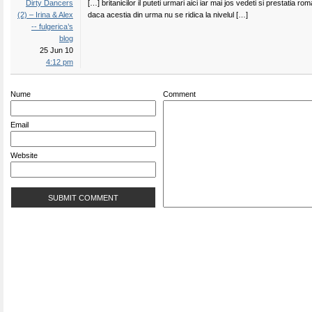
Dirty Dancers
[…] britanicilor il puteti urmari aici iar mai jos vedeti si prestatia rom
(2) – Irina & Alex
daca acestia din urma nu se ridica la nivelul […]
-- fulgerica’s
blog
25 Jun 10
4:12 pm
Nume
Comment
Email
Website