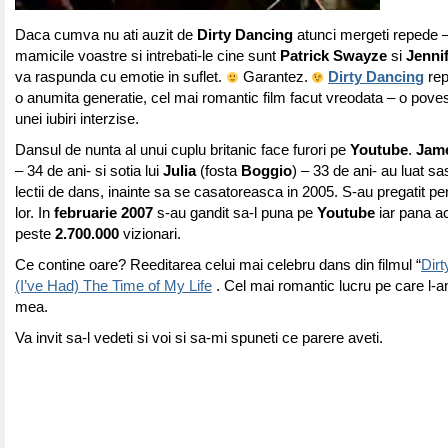
Daca cumva nu ati auzit de
Dirty Dancing
atunci mergeti repede –
mamicile voastre si intrebati-le cine sunt
Patrick Swayze
si
Jenni
va raspunda cu emotie in suflet.
Garantez.
Dirty Dancing
rep
o anumita generatie, cel mai romantic film facut vreodata – o poves
unei iubiri interzise.
Dansul de nunta al unui cuplu britanic face furori pe
Youtube
.
Jame
– 34 de ani- si sotia lui
Julia
(fosta
Boggio
) – 33 de ani- au luat sas
lectii de dans, inainte sa se casatoreasca in 2005. S-au pregatit pen
lor. In
februarie 2007
s-au gandit sa-l puna pe
Youtube
iar pana a
peste
2.700.000
vizionari.
Ce contine oare? Reeditarea celui mai celebru dans din filmul “
Dir
(I’ve Had) The Time of My Life
. Cel mai romantic lucru pe care l-a
mea.
Va invit sa-l vedeti si voi si sa-mi spuneti ce parere aveti.