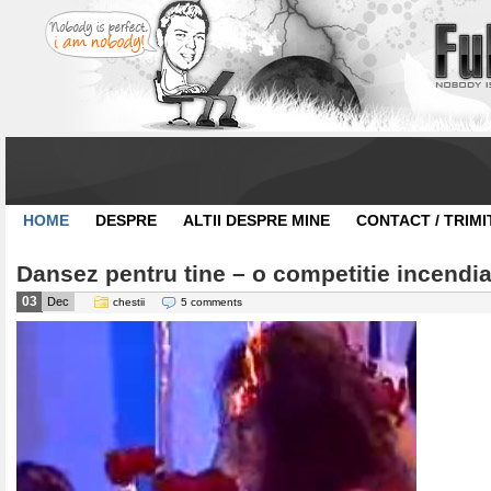
HOME
DESPRE
ALTII DESPRE MINE
CONTACT / TRIMI
Dansez pentru tine – o competitie incendi
03
Dec
chestii
5 comments