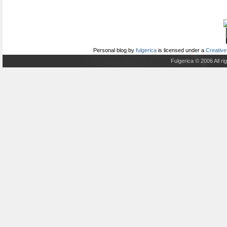
Personal blog
by
fulgerica
is licensed under a
Creative
Fulgerica © 2006 All r