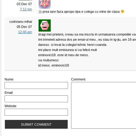
03 Dec 07
7:12 pm
:)) prea tare faza apropo tipa e colega cu mine de clasa
codreanu mihai
05 Dec 07
12:40 am
dragi mei prieteni, vreau sa ma inscriu in urmatoarea competitie v
imi trimeteti adresa dvs pe emai-ul meu , eu stau in tg-jiu, am 19 ani
dansez. si invat la colegiul tehnic henri coanda.
imi place mult emisiunea si va felicit mult
eminovici18. este id meu de mess.
va multumesc
id:mess. eminovici18
Nume
Comment
Email
Website