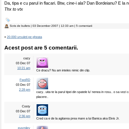
Da, tipa e cu parul in flacari. Btw, cine-i ala? Dan Bordeianu? E la n
Thx to vtx
Scris de
bullets
| 03 December 2007 | 12:33 am | 5 comentarii
«
20.000 ursuleti pe gheata
Acest post are 5 comentarii.
cazy
03 Dec 07
10:21 am
Ce dracu? Nu am inteles nimic din clip.
FwoRD
03 Dec 07
2:28 pm
cazy.. uita-te la parul tipei din spatele lu’ nenea in rosu.. o sa vezi
placere..
Costy
03 Dec 07
2:36 pm
Cred ca e de la agitarea prea mare a lui Banica aka Elvis Jr.
eusmiley