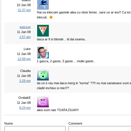
bullets
10 Jan 08
11:37 pm
Hai sa inlocuim gastele alea cu niste femei.. oare ce ar iesi? Ca to
inlocuit..
wassup
11 Jan 08
1:57 am
daca ar fi si blonde .. iti dai seama..
Luke
11 Jan 08
12:58 pm
1 gasca, 2 gaste, 3 gaste… multe gaste..
Claudiu
11 Jan 08
3:28 pm
da ce e rau mai daca merg in “turma” ??!! nu mai sanatoase sunt a
cladiri inchise si mici??
OvidakE
11 Jan 08
8:24 pm
alea sunt rate TOATA ZIUA!!!!
Nume
Comment