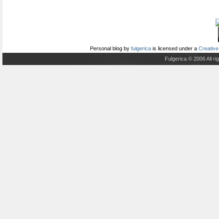
Personal blog
by
fulgerica
is licensed under a
Creative
Fulgerica © 2006 All r