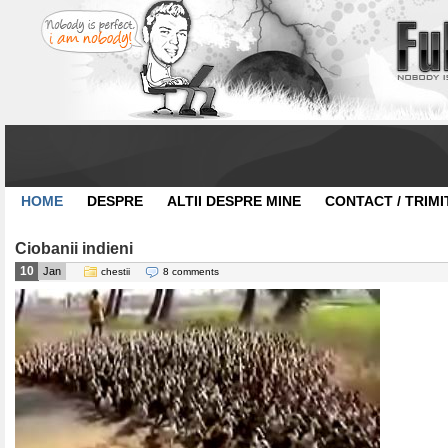
HOME
DESPRE
ALTII DESPRE MINE
CONTACT / TRIMI
Ciobanii indieni
10
Jan
chestii
8 comments