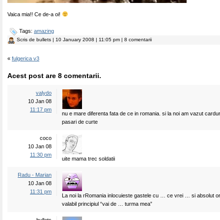
Vaica mia!! Ce de-a oi!
Tags:
amazing
Scris de
bullets
| 10 January 2008 | 11:05 pm | 8 comentarii
«
fulgerica v3
Acest post are 8 comentarii.
valydo
10 Jan 08
11:17 pm
nu e mare diferenta fata de ce in romania. si la noi am vazut cardu
pasari de curte
coco
10 Jan 08
11:30 pm
uite mama trec soldatii
Radu - Marian
10 Jan 08
11:31 pm
La noi la rRomania inlocuieste gastele cu … ce vrei … si absolut o
valabil principiul “vai de … turma mea”