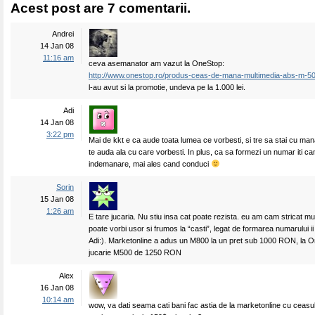
Acest post are 7 comentarii.
Andrei
14 Jan 08
11:16 am
ceva asemanator am vazut la OneStop:
http://www.onestop.ro/produs-ceas-de-mana-multimedia-abs-m-5
l-au avut si la promotie, undeva pe la 1.000 lei.
Adi
14 Jan 08
3:22 pm
Mai de kkt e ca aude toata lumea ce vorbesti, si tre sa stai cu man
te auda ala cu care vorbesti. In plus, ca sa formezi un numar iti c
indemanare, mai ales cand conduci
Sorin
15 Jan 08
1:26 am
E tare jucaria. Nu stiu insa cat poate rezista. eu am cam stricat mu
poate vorbi usor si frumos la “casti”, legat de formarea numarului ii
Adi:). Marketonline a adus un M800 la un pret sub 1000 RON, la 
jucarie M500 de 1250 RON
Alex
16 Jan 08
10:14 am
wow, va dati seama cati bani fac astia de la marketonline cu ceasu