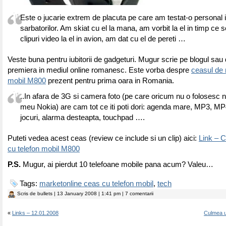
Este o jucarie extrem de placuta pe care am testat-o personal 
sarbatorilor. Am skiat cu el la mana, am vorbit la el in timp ce
clipuri video la el in avion, am dat cu el de pereti …
Veste buna pentru iubitorii de gadgeturi. Mugur scrie pe blogul sau
premiera in mediul online romanesc. Este vorba despre
ceasul de 
mobil M800
prezent pentru prima oara in Romania.
..In afara de 3G si camera foto (pe care oricum nu o folosesc nic
meu Nokia) are cam tot ce iti poti dori: agenda mare, MP3, MP4
jocuri, alarma desteapta, touchpad ….
Puteti vedea acest ceas (review ce include si un clip) aici:
Link – 
cu telefon mobil M800
P.S.
Mugur, ai pierdut 10 telefoane mobile pana acum? Valeu…
Tags:
marketonline ceas cu telefon mobil
,
tech
Scris de
bullets
| 13 January 2008 | 1:41 pm | 7 comentarii
«
Links – 12.01.2008
Culmea u