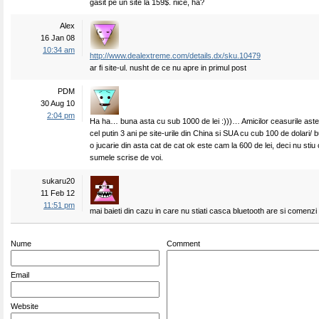
gasit pe un site la 159$. nice, ha?
Alex
16 Jan 08
10:34 am
http://www.dealextreme.com/details.dx/sku.10479
ar fi site-ul. nusht de ce nu apre in primul post
PDM
30 Aug 10
2:04 pm
Ha ha… buna asta cu sub 1000 de lei :)))… Amicilor ceasurile ast
cel putin 3 ani pe site-urile din China si SUA cu cub 100 de dolari/
o jucarie din asta cat de cat ok este cam la 600 de lei, deci nu stiu
sumele scrise de voi.
sukaru20
11 Feb 12
11:51 pm
mai baieti din cazu in care nu stiati casca bluetooth are si comenz
Nume
Comment
Email
Website