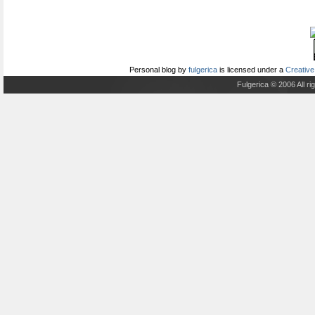
Personal blog
by
fulgerica
is licensed under a
Creative
Fulgerica © 2006 All r