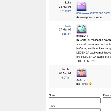
Luke
14 Mar 08
12:09 pm
http://www.contrasens.com/2
Aici mai poate fi vazut
cristi
17 Mar 08
4:15 am
frATILOR,
IN Carte, el realizeaza ca A
societate noua, aveao o viata
In Carte, Neville ucidea vampi
LEGENDA caci vampirii poves
era o LEGENDA caci el era a
THE POINT???
Jorelica
04 Aug 09
6:07 pm
asa…..
ms , cristi
Nume
Comm
Email