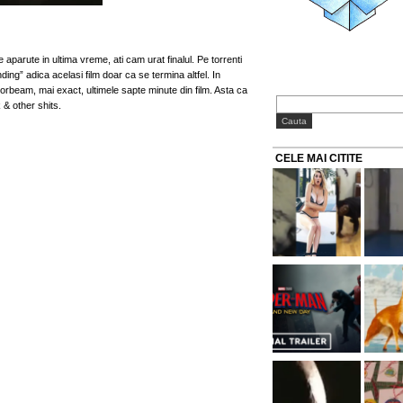
le aparute in ultima vreme, ati cam urat finalul. Pe torrenti
ing” adica acelasi film doar ca se termina altfel. In
vorbeam, mai exact, ultimele sapte minute din film. Asta ca
& other shits.
CELE MAI CITITE