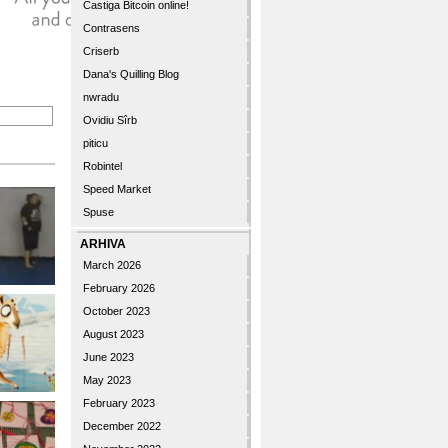
Castiga Bitcoin online!
Contrasens
Criserb
Dana's Quilling Blog
nwradu
Ovidiu Sîrb
piticu
Robintel
Speed Market
Spuse
ARHIVA
March 2026
February 2026
October 2023
August 2023
June 2023
May 2023
February 2023
December 2022