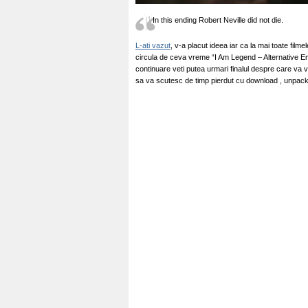
In this ending Robert Neville did not die.
L-ati vazut
, v-a placut ideea iar ca la mai toate filme
circula de ceva vreme
“I Am Legend – Alternative End
continuare veti putea urmari finalul despre care va 
sa va scutesc de timp pierdut cu download , unpack 