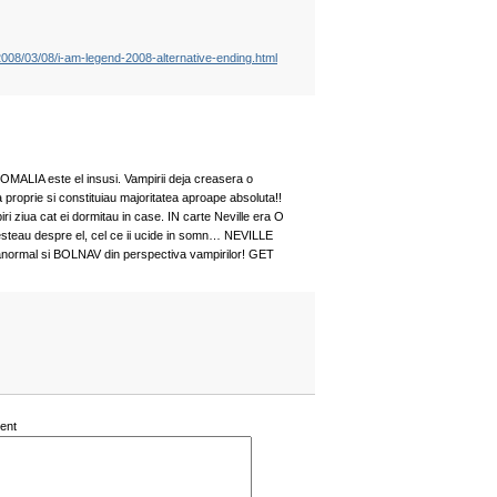
008/03/08/i-am-legend-2008-alternative-ending.html
NOMALIA este el insusi. Vampirii deja creasera o
 proprie si constituiau majoritatea aproape absoluta!!
ri ziua cat ei dormitau in case. IN carte Neville era O
teau despre el, cel ce ii ucide in somn… NEVILLE
normal si BOLNAV din perspectiva vampirilor! GET
ent