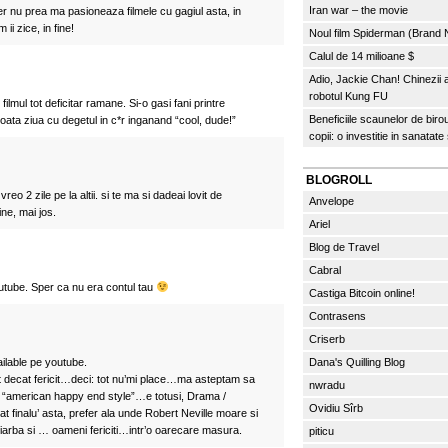
Iran war – the movie
cer nu prea ma pasioneaza filmele cu gagiul asta, in
ii zice, in fine!
Noul film Spiderman (Brand
Calul de 14 milioane $
Adio, Jackie Chan! Chinezii
robotul Kung FU
 filmul tot deficitar ramane. Si-o gasi fani printre
Beneficiile scaunelor de biro
toata ziua cu degetul in c*r inganand “cool, dude!”
copii: o investitie in sanatate
BLOGROLL
eo 2 zile pe la altii. si te ma si dadeai lovit de
Anvelope
ine, mai jos.
Ariel
Blog de Travel
Cabral
outube. Sper ca nu era contul tau
Castiga Bitcoin online!
Contrasens
Criserb
ailable pe youtube.
Dana's Quilling Blog
 decat fericit…deci: tot nu’mi place…ma asteptam sa
nwradu
 “american happy end style”…e totusi, Drama /
Ovidiu Sîrb
at finalu’ asta, prefer ala unde Robert Neville moare si
e iarba si … oameni fericiti…intr’o oarecare masura.
piticu