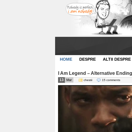
HOME
DESPRE
ALTII DESPRE
I Am Legend – Alternative Endin
13
Mar
chestii
15 comments