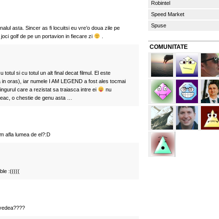
Robintel
Speed Market
Spuse
inalul asta. Sincer as fi locuitsi eu vre’o doua zile pe
joci golf de pe un portavion in fiecare zi
.
COMUNITATE
tul si cu totul un alt final decat filmul. El este
 in oras), iar numele I AM LEGEND a fost ales tocmai
ingurul care a rezistat sa traiasca intre ei
nu
 leac, o chestie de genu asta …
m afla lumea de el?:D
le :(((((
 vedea????