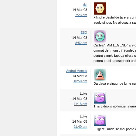
rizi
14 Mar 08
7:23 am
Filmul e destul de tare si cu f
acolo singur. Nu ai ocazia sa 
ESD
14 Mar 08
8:52 am
Cartea “I AM LEGEND” are cu to
omorat de `monstrii` (undeva
pentru simplu fapt ca el era s
pentru ca el a descoperit un
Andrei Monciu
14 Mar 08
10:50 am
Da daca e singur pe lume cu
Luke
14 Mar 08
11:15 am
This video is no longer availab
Luke
14 Mar 08
11:40 am
Fulgerel, unde se mai poate