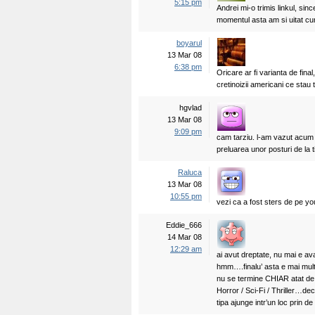
5:15 pm
Andrei mi-o trimis linkul, sin
momentul asta am si uitat cum 
boyarul
13 Mar 08
6:38 pm
Oricare ar fi varianta de final,
cretinoizii americani ce stau 
hgvlad
13 Mar 08
9:09 pm
cam tarziu. l-am vazut acum vr
preluarea unor posturi de la t
Raluca
13 Mar 08
10:55 pm
vezi ca a fost sters de pe y
Eddie_666
14 Mar 08
12:29 am
ai avut dreptate, nu mai e av
hmm….finalu’ asta e mai mult
nu se termine CHIAR atat de
Horror / Sci-Fi / Thriller…dec
tipa ajunge intr’un loc prin d