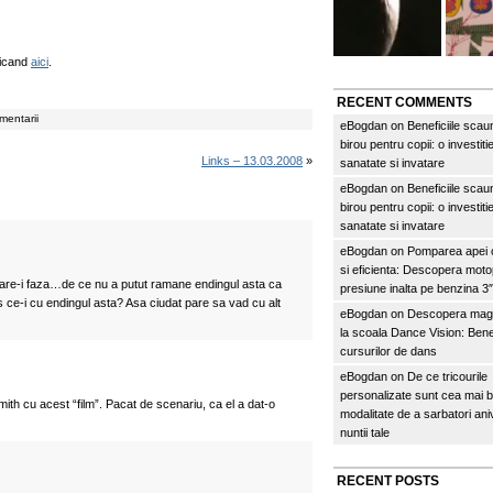
oricand
aici
.
RECENT COMMENTS
mentarii
eBogdan
on
Beneficiile scau
birou pentru copii: o investitie
Links – 13.03.2008
»
sanatate si invatare
eBogdan
on
Beneficiile scau
birou pentru copii: o investitie
sanatate si invatare
eBogdan
on
Pomparea apei c
si eficienta: Descopera mo
 care-i faza…de ce nu a putut ramane endingul asta ca
presiune inalta pe benzina 
s ce-i cu endingul asta? Asa ciudat pare sa vad cu alt
eBogdan
on
Descopera magi
la scoala Dance Vision: Benef
cursurilor de dans
eBogdan
on
De ce tricourile
personalizate sunt cea mai 
th cu acest “film”. Pacat de scenariu, ca el a dat-o
modalitate de a sarbatori an
nuntii tale
RECENT POSTS