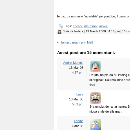
In caz ca nu mai e “available” pe youtube, il gasiti 
Tags:
chestii
,
interesant
,
movie
Scris de
bullets
| 13 March 2008 | 4:10 pm | 15 co
«
Hai sa cantam prin Mall
Acest post are 15 comentarii.
Andrei Monciu
13 Mar 08
4:37 pm
Da stai un pic ca nu inteleg
si original? Sau mai bine spu
final
Lasa
13 Mar 08
5:09 pm
S-a umplut de rahat nenea Smi
nigga style de zile mari.
candid
13 Mar 08