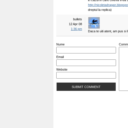
in cazul in care cineva vrea sa
http://nicoletadragan.blogsp
dreptul la replica)
bullets
12 Apr 08
1:36 pm
Daca te uiti atent, am pus si 
Nume
Comm
Email
Website