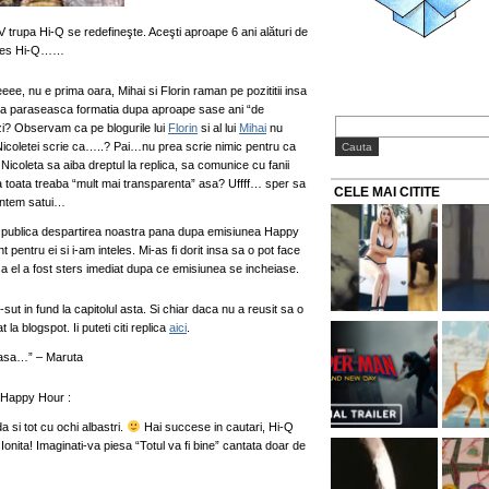
V trupa Hi-Q se redefineşte. Aceşti aproape 6 ani alături de
ucces Hi-Q……
ee, nu e prima oara, Mihai si Florin raman pe pozititii insa
sa paraseasca formatia dupa aproape sase ani “de
zi? Observam ca pe blogurile lui
Florin
si al lui
Mihai
nu
Nicoletei scrie ca…..? Pai…nu prea scrie nimic pentru ca
a Nicoleta sa aiba dreptul la replica, sa comunice cu fanii
ra toata treaba “mult mai transparenta” asa? Uffff… sper sa
CELE MAI CITITE
suntem satui…
ac publica despartirea noastra pana dupa emisiunea Happy
pentru ei si i-am inteles. Mi-as fi dorit insa sa o pot face
a el a fost sters imediat dupa ce emisiunea se incheiase.
ut in fund la capitolul asta. Si chiar daca nu a reusit sa o
a blogspot. Ii puteti citi replica
aici
.
 masa…” – Maruta
, Happy Hour :
a si tot cu ochi albastri.
Hai succese in cautari, Hi-Q
Ionita! Imaginati-va piesa “Totul va fi bine” cantata doar de