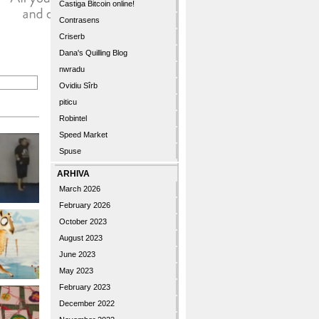
Castiga Bitcoin online!
Contrasens
Criserb
Dana's Quilling Blog
nwradu
Ovidiu Sîrb
piticu
Robintel
Speed Market
Spuse
ARHIVA
March 2026
February 2026
October 2023
August 2023
June 2023
May 2023
February 2023
December 2022