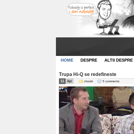
HOME
DESPRE
ALTII DESPRE
Trupa Hi-Q se redefineste
11
Apr
chestii
5 comments