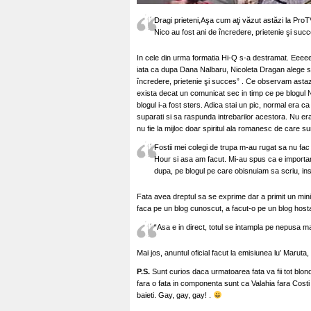
Dragi prieteni,Aşa cum aţi văzut astăzi la ProT
Nico au fost ani de încredere, prietenie şi s
In cele din urma formatia Hi-Q s-a destramat. Eeeeee
iata ca dupa Dana Nalbaru, Nicoleta Dragan alege 
încredere, prietenie şi succes” . Ce observam asta
exista decat un comunicat sec in timp ce pe blogul 
blogul i-a fost sters. Adica stai un pic, normal era c
suparati si sa raspunda intrebarilor acestora. Nu e
nu fie la mijloc doar spiritul ala romanesc de care 
Fostii mei colegi de trupa m-au rugat sa nu f
Hour si asa am facut. Mi-au spus ca e important 
dupa, pe blogul pe care obisnuiam sa scriu, ins
Fata avea dreptul sa se exprime dar a primit un mini-s
faca pe un blog cunoscut, a facut-o pe un blog hostat l
“Asa e in direct, totul se intampla pe nepusa
Mai jos, anuntul oficial facut la emisiunea lu’ Maruta
P.S.
Sunt curios daca urmatoarea fata va fii tot blond
fara o fata in componenta sunt ca Valahia fara Costi 
baieti. Gay, gay, gay! .