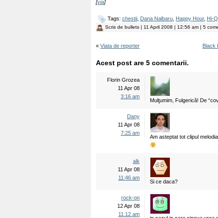
[
via
]
Tags:
chestii
,
Dana Nalbaru
,
Happy Hour
,
Hi-Q
Scris de
bullets
| 11 April 2008 | 12:56 am | 5 come
«
Viata de reporter
Black 
Acest post are 5 comentarii.
Florin Grozea
11 Apr 08
3:16 am
Mulţumim, Fulgerică! De “c
Dany
11 Apr 08
7:25 am
Am asteptat tot clipul melodia
alk
11 Apr 08
11:46 am
Si ce daca?
rock-on
12 Apr 08
11:12 am