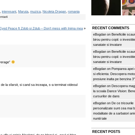
,
interesant
,
Maruta
,
muzica
,
Nicoleta Dragan
,
romania
ntarii
RECENT COMMENTS
Eyed Peace ft Zdob si Zdub – Don’t mess with Inima mea
»
eBogdan
on
Beneficiile scau
birou pentru copii: o investitie
sanatate si invatare
eBogdan
on
Beneficiile scau
birou pentru copii: o investitie
sanatate si invatare
overage”
eBogdan
on
Pomparea apei c
si eficienta: Descopera mo
presiune inalta pe benzina 
 de la sfarsit, si cand sa inceapa, s-a terminat videoul
eBogdan
on
Descopera magi
la scoala Dance Vision: Benef
cursurilor de dans
eBogdan
on
De ce tricourile
personalizate sunt cea mai 
modalitate de a sarbatori an
nuntii tale
RECENT POSTS