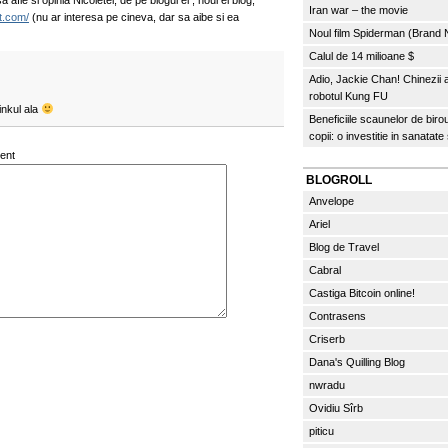
 afle si opinia Nicoletei, de pe blogul ei , noul ei blog,
Iran war – the movie
ot.com/
(nu ar interesa pe cineva, dar sa aibe si ea
Noul film Spiderman (Brand
Calul de 14 milioane $
Adio, Jackie Chan! Chinezii
robotul Kung FU
linkul ala
Beneficiile scaunelor de biro
copii: o investitie in sanatate
ent
BLOGROLL
Anvelope
Ariel
Blog de Travel
Cabral
Castiga Bitcoin online!
Contrasens
Criserb
Dana's Quilling Blog
nwradu
Ovidiu Sîrb
piticu