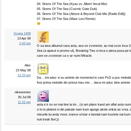
04. Sirens Of The Sea (Kyau vs. Albert Vocal Mix)
05. Sirens Of The Sea (Cosmic Gate Dub)
06. Sirens Of The Sea (Above & Beyond Club Mix [Radio Edit])
07. Sirens Of The Sea (Maor Levi Remix)
Grupa 1408
13 Apr 08
2:43 pm
O sa iasa albumul vara asta, asa se zvoneste, au mai scos inca 3
Sea (a aparut si promo-ul), Breaking Ties si inca o piesa pusa pe la 
care se zvoneste ca s-ar numi Miracle.
Alex
23 May 08
12:23 am
Da… imi aduc si eu aminte de momentul in care PvD a pus melodi
fost prima melodie din primul meu mix… daca-mi aduc bine aminte 
nikewomen
30 Jul 08
11:22 pm
asta e k nu se mai tine la tm…(si am plans kand am aflat asta num
ci in in ploiesti si din pakate nam kum ajunge akolo orikat as vrea.
mixurile lui andy moor..trance-ul kiar e bestial nam kuvinte nai kum 
nuti treak fiori;))