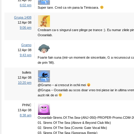
12 Apr 08
6:02 pm
Super tare. Cred ca vin pana la Timisoara.
Grupa 1408
12 Apr 08
9:06 pm
Credeam ca-s singurul care plinge pe trance :). Eu numar zilele pi
Oceanlab.
Gramo
12 Apr 08
9:43 pm
Foarte fain suna (intr-un moment de sinceritate, G a recunoscut c
de prin ’98).
bullets
12 Apr 08
10:20 pm
@Gramo – ai crescut in ochii mei
@Grupa – Oceanlab au scos doar vreo trei piese iar in ultima vr
auzit nik de ei
PHNC
13 Apr 08
8:38 am
Oceanlab-Sirens.Of.The.Sea-(ANJ-050)-PROPER-Promo.CDM-
01. Sirens Of The Sea (Above & Beyond Club Mix)
02. Sirens Of The Sea (Cosmic Gate Vocal Mix)
03. Sirens Of The Sea (Sonorous Remix)