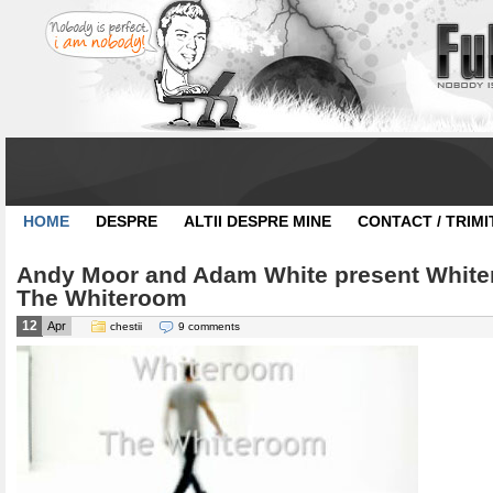
HOME
DESPRE
ALTII DESPRE MINE
CONTACT / TRIMI
Andy Moor and Adam White present White
The Whiteroom
12
Apr
chestii
9 comments