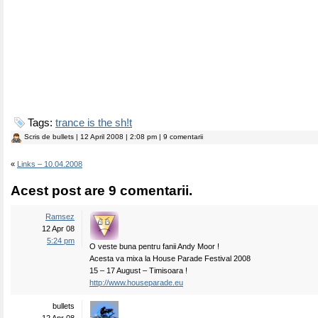
Tags:
trance is the sh!t
Scris de
bullets
| 12 April 2008 | 2:08 pm | 9 comentarii
«
Links – 10.04.2008
Acest post are 9 comentarii.
Ramsez
12 Apr 08
5:24 pm
O veste buna pentru fanii Andy Moor !
Acesta va mixa la House Parade Festival 2008
15 – 17 August – Timisoara !
http://www.houseparade.eu
bullets