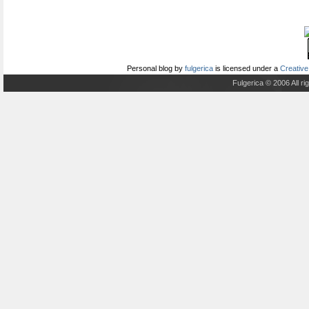
Personal blog
by
fulgerica
is licensed under a
Creative
Fulgerica © 2006 All r