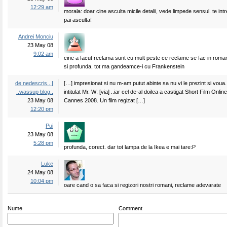
12:29 am
morala: doar cine asculta micile detalii, vede limpede sensul. te int
pai asculta!
Andrei Monciu
23 May 08
9:02 am
cine a facut reclama sunt cu mult peste ce reclame se fac in roman
si profunda, tot ma gandeamce-i cu Frankenstein
de nedescris.. |
[…] impresionat si nu m-am putut abinte sa nu vi le prezint si voua. .
..wassup blog..
intitulat Mr. W: [via] ..iar cel de-al doilea a castigat Short Film Onli
23 May 08
Cannes 2008. Un film regizat […]
12:20 pm
Pui
23 May 08
5:28 pm
profunda, corect. dar tot lampa de la Ikea e mai tare:P
Luke
24 May 08
10:04 pm
oare cand o sa faca si regizori nostri romani, reclame adevarate
Nume
Comment