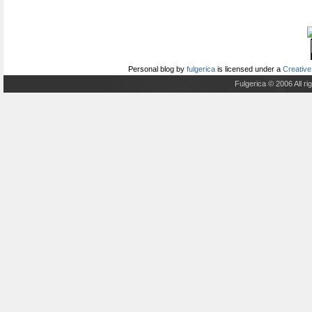
Personal blog
by
fulgerica
is licensed under a
Creative
Fulgerica © 2006 All r