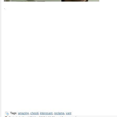
.
Tags:
amazing
,
chestii
,
interesant
,
reclama
,
vant