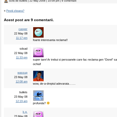
Scris de
bullets
| 22 May 2008 | 10:09 pm | 9 comentarii
«
Pestii zboara?
Acest post are 9 comentarii.
casper
22 May 08
11:17 pm
foarte interesanta reclama!!
sdsad
22 May 08
11:33 pm
super tare! Ar trebui si persoanele care fac reclama gen “Dorel” s
ochiul!
wassup
23 May 08
12:08 am
wow, de-a-dreptul adevarata…….
bullets
23 May 08
12:19 am
profunda?
k.g.
23 May 08