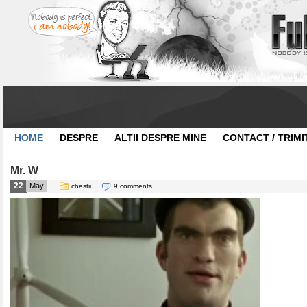
HOME
DESPRE
ALTII DESPRE MINE
CONTACT / TRIMI
Mr. W
22
May
chestii
9 comments