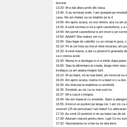
bucurie.
13:20- M-a dat afara profu din clasa.
13:40- S-au terminat orele. I-am asteptat pe emokid
casa. Ne-am inteles sa ne intalnim pe la 4.
14:00- Am ajuns acasa, nu era nimeni, asa ca am pus 
14:20- A venit sormea si mi-a oprit casetofonul, s-a 
14:40- Am pornit casetofonul si am trezit-o pe sor
14:50- AAAA!!! She makes me cry.
15:00- Stau legat de calorifer cu un ciorap in gura, cu
15:10- Pe la sor’mea au trecut niste tovarasi, am pu
15:20- A venit mama, a dat cu piciorul in gramada 
ca e cineva acolo
15:30- Mama m-a dezlegat si m-a trimis dupa paine.
16:00- Stau la alimentara la coada, langa mine stau ni
invidiaza ca am atatea insigne tari)
16:10- M-au batut, mi-au luat banii, am incercat sa m
16:20- Am ajuns acasa, mama m-a batut si s-a dus
16:30- Am intarziat la intalnirea cu emokids.
16:35- Emokids au zis ca nu mai sunt tru.
16:37- Mi-a cazut o insigna.
16:40- Ne-am impacat cu emokids. Stam si plangem
16:55- A trecut un punkist pe langa noi. I-am zis ca e
nostrum (25 de personae) l-am batut! Ce adevarati 
17:10- Au venit 10 punkisti si ne-au batut rau de tot.
17:30- Adunam marunt pentru bere. (upi! Ce tru su
17:32- Vanzatoarea nu vroia sa ne dea bere.