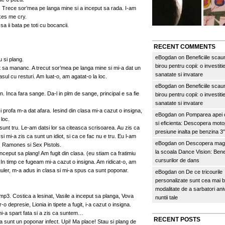
u. Trece sor’mea pe langa mine si a inceput sa rada. I-am
kes me cry.
a ii bata pe toti cu bocancii.
RECENT COMMENTS
.
eBogdan
on
Beneficiile scau
 si plang.
birou pentru copii: o investitie
at sa mananc. A trecut sor’mea pe langa mine si mi-a dat un
sanatate si invatare
sul cu resturi. Am luat-o, am agatat-o la loc.
eBogdan
on
Beneficiile scau
. Inca fara sange. Da-l in plm de sange, principal e sa fie
birou pentru copii: o investitie
sanatate si invatare
 profa m-a dat afara. Iesind din clasa mi-a cazut o insigna,
eBogdan
on
Pomparea apei c
 loc.
si eficienta: Descopera mo
unt tru. Le-am datsi lor sa citeasca scrisoarea. Au zis ca
presiune inalta pe benzina 
a si mi-a zis ca sunt un idiot, si ca ce fac nu e tru. Eu l-am
eBogdan
on
Descopera magi
e. Ramones si Sex Pistols.
la scoala Dance Vision: Benef
ceput sa plang! Am fugit din clasa. (eu stiam ca fratimiu
cursurilor de dans
. In timp ce fugeam mi-a cazut o insigna. Am ridicat-o, am
guler, m-a adus in clasa si mi-a spus ca sunt poponar.
eBogdan
on
De ce tricourile
personalizate sunt cea mai 
modalitate de a sarbatori an
a mp3. Costica a lesinat, Vasile a inceput sa planga, Vova
nuntii tale
r-o depresie, Lionia in tipete a fugit, i-a cazut o insigna.
mi-a spart fata si a zis ca suntem…
RECENT POSTS
a sunt un poponar infect. Upi! Ma place! Stau si plang de