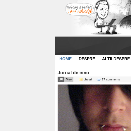
HOME
DESPRE
ALTII DESPRE
Jurnal de emo
30
May
chestii
27 comments