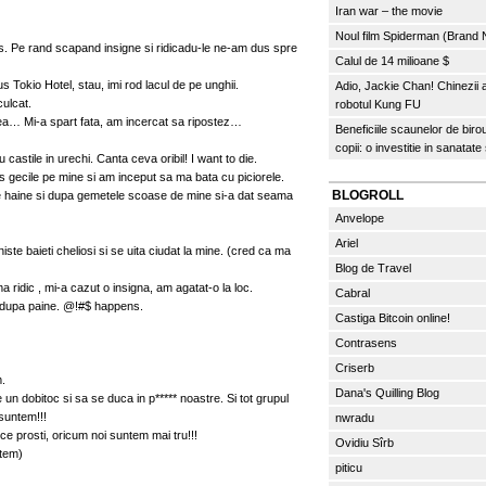
Iran war – the movie
Noul film Spiderman (Brand
s. Pe rand scapand insigne si ridicadu-le ne-am dus spre
Calul de 14 milioane $
Tokio Hotel, stau, imi rod lacul de pe unghii.
Adio, Jackie Chan! Chinezii
culcat.
robotul Kung FU
mea… Mi-a spart fata, am incercat sa ripostez…
Beneficiile scaunelor de biro
copii: o investitie in sanatate
 castile in urechi. Canta ceva oribil! I want to die.
s gecile pe mine si am inceput sa ma bata cu piciorele.
BLOGROLL
de haine si dupa gemetele scoase de mine si-a dat seama
Anvelope
Ariel
ste baieti cheliosi si se uita ciudat la mine. (cred ca ma
Blog de Travel
a ridic , mi-a cazut o insigna, am agatat-o la loc.
Cabral
 dupa paine. @!#$ happens.
Castiga Bitcoin online!
Contrasens
Criserb
.
Dana's Quilling Blog
 un dobitoc si sa se duca in p***** noastre. Si tot grupul
suntem!!!
nwradu
 ce prosti, oricum noi suntem mai tru!!!
Ovidiu Sîrb
ntem)
piticu