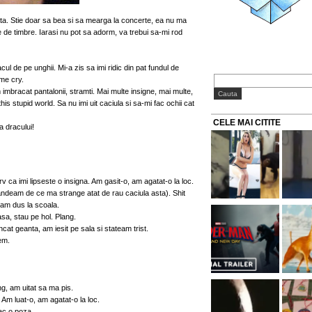
eata. Stie doar sa bea si sa mearga la concerte, ea nu ma
de timbre. Iarasi nu pot sa adorm, va trebui sa-mi rod
l de pe unghii. Mi-a zis sa imi ridic din pat fundul de
me cry.
mbracat pantalonii, stramti. Mai multe insigne, mai multe,
his stupid world. Sa nu imi uit caciula si sa-mi fac ochii cat
CELE MAI CITITE
a dracului!
v ca imi lipseste o insigna. Am gasit-o, am agatat-o la loc.
ndeam de ce ma strange atat de rau caciula asta). Shit
am dus la scoala.
asa, stau pe hol. Plang.
cat geanta, am iesit pe sala si stateam trist.
em.
g, am uitat sa ma pis.
 Am luat-o, am agatat-o la loc.
fac o poza.