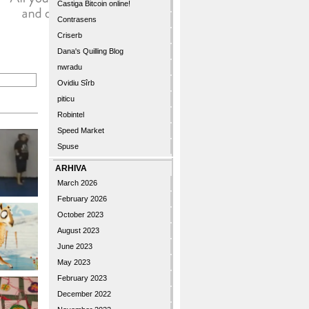
Castiga Bitcoin online!
Contrasens
Criserb
Dana's Quilling Blog
nwradu
Ovidiu Sîrb
piticu
Robintel
Speed Market
Spuse
ARHIVA
March 2026
February 2026
October 2023
August 2023
June 2023
May 2023
February 2023
December 2022