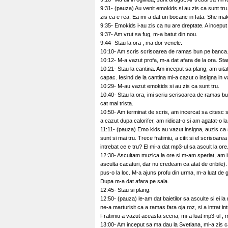
9:31- (pauza) Au venit emokids si au zis ca sunt tr
zis ca e rea. Ea mi-a dat un bocanc in fata. She ma
9:35- Emokids i-au zis ca nu are dreptate. A inceput s
9:37- Am vrut sa fug, m-a batut din nou.
9:44- Stau la ora , ma dor venele.
10:10- Am scris scrisoarea de ramas bun pe banca
10:12- M-a vazut profa, m-a dat afara de la ora. Stau
10:21- Stau la cantina. Am inceput sa plang, am uit
capac. Iesind de la cantina mi-a cazut o insigna in va
10:29- M-au vazut emokids si au zis ca sunt tru.
10.40- Stau la ora, imi scriu scrisoarea de ramas bun
cat mai trista.
10:50- Am terminat de scris, am incercat sa citesc si
a cazut dupa calorifer, am ridicat-o si am agatat-o la
11:11- (pauza) Emo kids au vazut insigna, auzis ca s
sunt si mai tru. Trece fratimiu, a citit si el scrisoare
intrebat ce e tru? El mi-a dat mp3-ul sa ascult la or
12:30- Ascultam muzica la ore si m-am speriat, am in
asculta cacaturi, dar nu credeam ca atat de oribile)
pus-o la loc. M-a ajuns profu din urma, m-a luat de 
Dupa m-a dat afara pe sala.
12:45- Stau si plang.
12:50- (pauza) le-am dat baietilor sa asculte si ei l
ne-a marturisit ca a ramas fara oja roz, si a intrat int
Fratimiu a vazut aceasta scena, mi-a luat mp3-ul , 
13:00- Am inceput sa ma dau la Svetlana, mi-a zis c