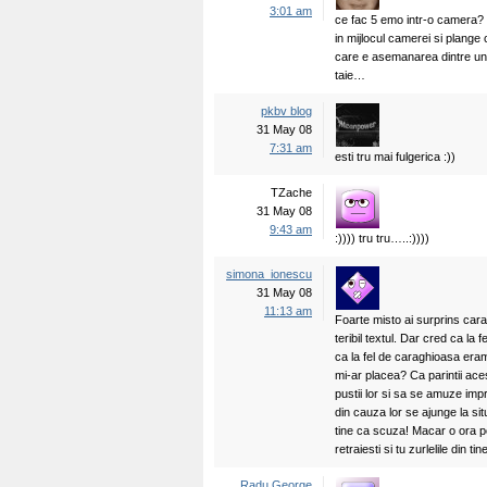
3:01 am
ce fac 5 emo intr-o camera? 4 d
in mijlocul camerei si plange 
care e asemanarea dintre un
taie…
pkbv blog
31 May 08
7:31 am
esti tru mai fulgerica :))
TZache
31 May 08
9:43 am
:)))) tru tru…..:))))
simona_ionescu
31 May 08
11:13 am
Foarte misto ai surprins cara
teribil textul. Dar cred ca la 
ca la fel de caraghioasa eram 
mi-ar placea? Ca parintii ace
pustii lor si sa se amuze imp
din cauza lor se ajunge la si
tine ca scuza! Macar o ora po
retraiesti si tu zurlelile din tin
Radu George