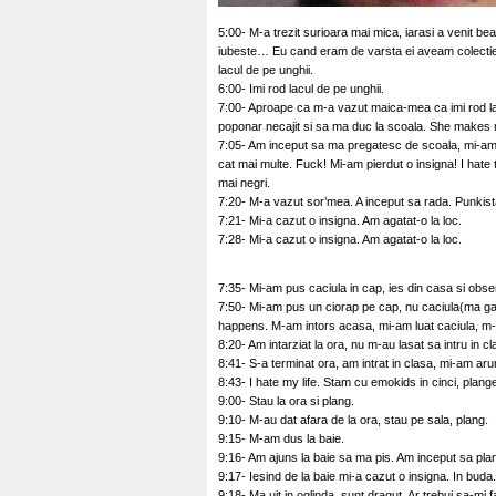
5:00- M-a trezit surioara mai mica, iarasi a venit b
iubeste… Eu cand eram de varsta ei aveam colectie 
lacul de pe unghii.
6:00- Imi rod lacul de pe unghii.
7:00- Aproape ca m-a vazut maica-mea ca imi rod lacu
poponar necajit si sa ma duc la scoala. She makes 
7:05- Am inceput sa ma pregatesc de scoala, mi-am i
cat mai multe. Fuck! Mi-am pierdut o insigna! I hate t
mai negri.
7:20- M-a vazut sor’mea. A inceput sa rada. Punkist
7:21- Mi-a cazut o insigna. Am agatat-o la loc.
7:28- Mi-a cazut o insigna. Am agatat-o la loc.
7:35- Mi-am pus caciula in cap, ies din casa si obser
7:50- Mi-am pus un ciorap pe cap, nu caciula(ma ga
happens. M-am intors acasa, mi-am luat caciula, m-
8:20- Am intarziat la ora, nu m-au lasat sa intru in cl
8:41- S-a terminat ora, am intrat in clasa, mi-am arun
8:43- I hate my life. Stam cu emokids in cinci, plang
9:00- Stau la ora si plang.
9:10- M-au dat afara de la ora, stau pe sala, plang.
9:15- M-am dus la baie.
9:16- Am ajuns la baie sa ma pis. Am inceput sa plan
9:17- Iesind de la baie mi-a cazut o insigna. In buda.
9:18- Ma uit in oglinda, sunt dragut. Ar trebui sa-mi 