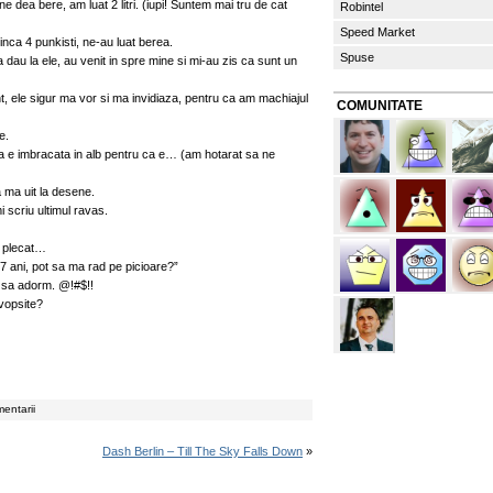
dea bere, am luat 2 litri. (iupi! Suntem mai tru de cat
Robintel
Speed Market
nca 4 punkisti, ne-au luat berea.
Spuse
 dau la ele, au venit in spre mine si mi-au zis ca sunt un
, ele sigur ma vor si ma invidiaza, pentru ca am machiajul
COMUNITATE
e.
a e imbracata in alb pentru ca e… (am hotarat sa ne
ma uit la desene.
 scriu ultimul ravas.
a plecat…
 ani, pot sa ma rad pe picioare?”
c sa adorm. @!#$!!
vopsite?
entarii
Dash Berlin – Till The Sky Falls Down
»