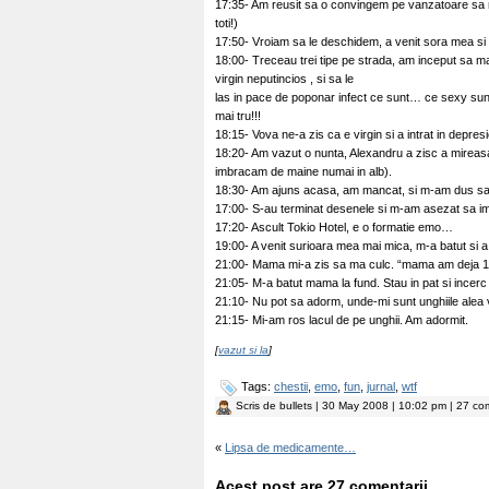
17:35- Am reusit sa o convingem pe vanzatoare sa ne 
toti!)
17:50- Vroiam sa le deschidem, a venit sora mea si i
18:00- Treceau trei tipe pe strada, am inceput sa ma
virgin neputincios , si sa le
las in pace de poponar infect ce sunt… ce sexy sunt
mai tru!!!
18:15- Vova ne-a zis ca e virgin si a intrat in depresi
18:20- Am vazut o nunta, Alexandru a zisc a mireas
imbracam de maine numai in alb).
18:30- Am ajuns acasa, am mancat, si m-am dus sa 
17:00- S-au terminat desenele si m-am asezat sa imi
17:20- Ascult Tokio Hotel, e o formatie emo…
19:00- A venit surioara mea mai mica, m-a batut si 
21:00- Mama mi-a zis sa ma culc. “mama am deja 17
21:05- M-a batut mama la fund. Stau in pat si incer
21:10- Nu pot sa adorm, unde-mi sunt unghiile alea 
21:15- Mi-am ros lacul de pe unghii. Am adormit.
[
vazut si la
]
Tags:
chestii
,
emo
,
fun
,
jurnal
,
wtf
Scris de
bullets
| 30 May 2008 | 10:02 pm | 27 com
«
Lipsa de medicamente…
Acest post are 27 comentarii.