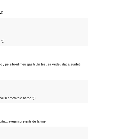
:))
.:))
o , pe site-ul meu gasiti Un test sa vedeti daca sunteti
vii si emotivele astea :))
extu…aveam pretentii de la tine