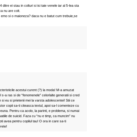
itre ei stau in colturi si isi taie venele iar al 5-lea sta
ca nu are colt.
 emo si o maioneza? daca nu e batut cum trebuie,se
cteristicile acestui curent (?) la moda! M-a amuzat
fel s-a ras si de “fenomenele” celorlalte generatii si cred
si eu si prietenii mei la varsta adolescentei! Stii ce
stor copii sa-ti citeasca textul, apoi sa-l comenteze cu
reuna. Pentru ca acolo, la parinti, e problema, si numai
tuatiile de suicid. Faza cu “nu e timp, ca muncim” nu
ti avea pentru copilul tau! O ora in care sa-ti
erete!