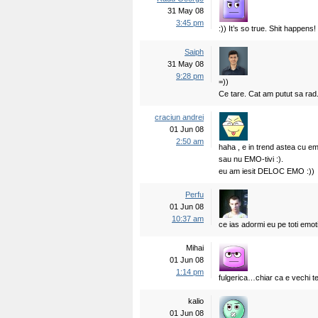
31 May 08
3:45 pm
:)) It’s so true. Shit happens! 
Saiph
31 May 08
9:28 pm
=))
Ce tare. Cat am putut sa rad.
craciun andrei
01 Jun 08
2:50 am
haha , e in trend astea cu em
sau nu EMO-tivi :).
eu am iesit DELOC EMO :))
Perfu
01 Jun 08
10:37 am
ce ias adormi eu pe toti emoti
Mihai
01 Jun 08
1:14 pm
fulgerica…chiar ca e vechi t
kalio
01 Jun 08