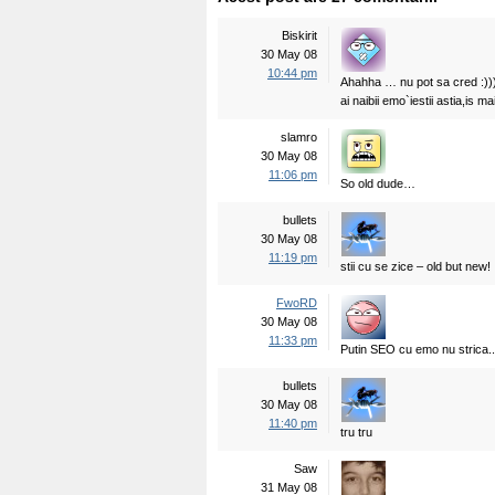
Biskirit
30 May 08
10:44 pm
Ahahha … nu pot sa cred :))
ai naibii emo`iestii astia,is ma
slamro
30 May 08
11:06 pm
So old dude…
bullets
30 May 08
11:19 pm
stii cu se zice – old but new!
FwoRD
30 May 08
11:33 pm
Putin SEO cu emo nu strica.. 
bullets
30 May 08
11:40 pm
tru tru
Saw
31 May 08