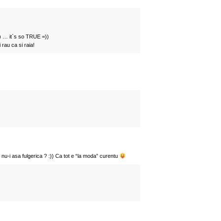
) … it`s so TRUE =))
i rau ca si raia!
nu-i asa fulgerica ? :)) Ca tot e “la moda” curentu