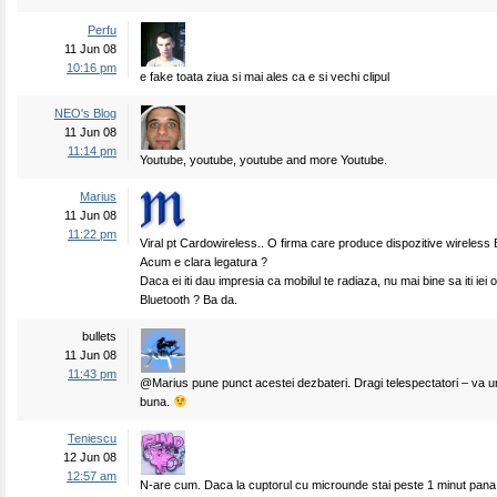
Perfu
11 Jun 08
10:16 pm
e fake toata ziua si mai ales ca e si vechi clipul
NEO's Blog
11 Jun 08
11:14 pm
Youtube, youtube, youtube and more Youtube.
Marius
11 Jun 08
11:22 pm
Viral pt Cardowireless.. O firma care produce dispozitive wireless 
Acum e clara legatura ?
Daca ei iti dau impresia ca mobilul te radiaza, nu mai bine sa iti iei
Bluetooth ? Ba da.
bullets
11 Jun 08
11:43 pm
@Marius pune punct acestei dezbateri. Dragi telespectatori – va 
buna.
Teniescu
12 Jun 08
12:57 am
N-are cum. Daca la cuptorul cu microunde stai peste 1 minut pana