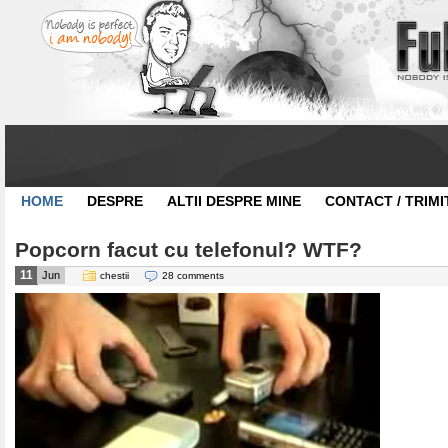
HOME
DESPRE
ALTII DESPRE MINE
CONTACT / TRIMI
Popcorn facut cu telefonul? WTF?
11
Jun
chestii
28 comments