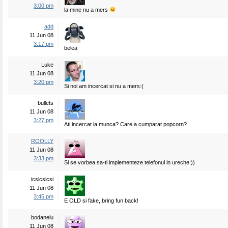
3:00 pm
la mine nu a mers
add
11 Jun 08
3:17 pm
belea
Luke
11 Jun 08
3:20 pm
Si noi am incercat si nu a mers:(
bullets
11 Jun 08
3:27 pm
Ati incercat la munca? Care a cumparat popcorn?
ROOLLY
11 Jun 08
3:33 pm
Si se vorbea sa-ti implementeze telefonul in ureche:))
icsicsicsi
11 Jun 08
3:45 pm
E OLD si fake, bring fun back!
bodanelu
11 Jun 08