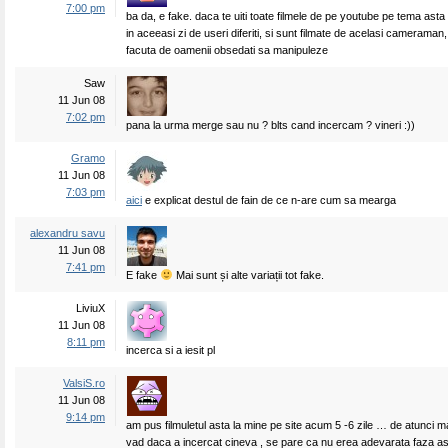
7:00 pm
ba da, e fake. daca te uiti toate filmele de pe youtube pe tema asta
in aceeasi zi de useri diferiti, si sunt filmate de acelasi cameraman,
facuta de oamenii obsedati sa manipuleze
Saw
11 Jun 08
7:02 pm
pana la urma merge sau nu ? blts cand incercam ? vineri :))
Gramo
11 Jun 08
7:03 pm
aici
e explicat destul de fain de ce n-are cum sa mearga
alexandru savu
11 Jun 08
7:41 pm
E fake
Mai sunt și alte variații tot fake.
LiviuX
11 Jun 08
8:11 pm
incerca si a iesit pl
ValsiS.ro
11 Jun 08
9:14 pm
am pus filmuletul asta la mine pe site acum 5 -6 zile … de atunci m
vad daca a incercat cineva , se pare ca nu erea adevarata faza ast