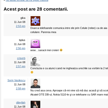
«
Nu lasati femeile sa va spele masina
Acest post are 28 comentarii.
gika
11 Jun 08
2:53 pm
Doarca telefoanele comunica intre ele prin Celule (relee) ca de ai
celulare. Parerea mea
bplus
11 Jun 08
2:56 pm
wow…saracii mei creieri
criserb
11 Jun 08
2:57 pm
Concluzia e ca atunci cand ne ingheatza urechile sa vorbim la 2 t
Sorin Vasilescu
11 Jun 08
2:58 pm
Nu cred asa ceva. Aproape că-mi vine să mă duc acasă şi să scot 
Alcatel OTE DB-ul, Nokia 5110-le şi ce telefoane cu SAR mare mai
dilayllah
11 Jun 08