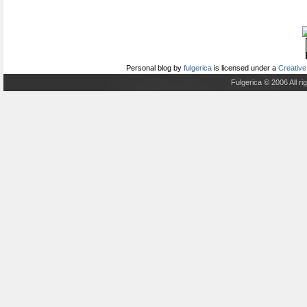
Personal blog
by
fulgerica
is licensed under a
Creative
Fulgerica © 2006 All r