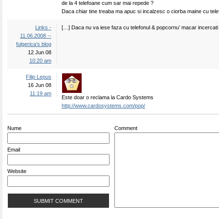
de la 4 telefoane cum sar mai repede ?
Daca chiar tine treaba ma apuc si incalzesc o ciorba maine cu telef
Links -
[…] Daca nu va iese faza cu telefonul & popcornu’ macar incercati 
11.06.2008 --
fulgerica’s blog
12 Jun 08
10:20 am
Filip Lepus
16 Jun 08
11:19 am
Este doar o reclama la Cardo Systems
http://www.cardosystems.com/pop/
Nume
Comment
Email
Website