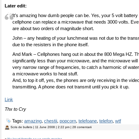
Later edit:
It’s amazing how dumb people can be. Yes, your 5 volt battery 
cellphone can replace a microwave that needs 3000 volts. Eve
are about two orders of magnitude short.
John – any heating of your lunchmeat was not due to the trans
due to the resisters in the phone itself.
And Mark – Cellphones hang out in about the 800 Mega HZ. Th
significantly less than your microwave, and the microwave will 
very narrow range of frequencies, to catch a harmonic of water
a microwave works to heat stuff.
And, to top it off, yes, the phones are only receiving in the vide
transmitting. A phone does not transmit until you pick it up.
Link
Thx to Cry
Tags:
amazing
,
chestii
,
popcorn
,
telefoane
,
telefon
,
wtf
Scris de
bullets
| 11 June 2008 | 2:22 pm | 28 comentarii