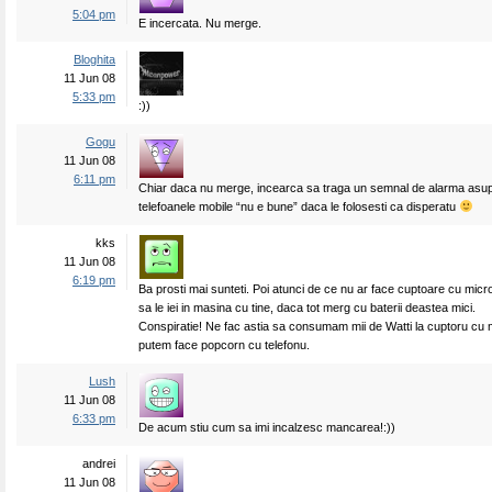
5:04 pm
E incercata. Nu merge.
Bloghita
11 Jun 08
5:33 pm
:))
Gogu
11 Jun 08
6:11 pm
Chiar daca nu merge, incearca sa traga un semnal de alarma asupr
telefoanele mobile “nu e bune” daca le folosesti ca disperatu
kks
11 Jun 08
6:19 pm
Ba prosti mai sunteti. Poi atunci de ce nu ar face cuptoare cu micr
sa le iei in masina cu tine, daca tot merg cu baterii deastea mici.
Conspiratie! Ne fac astia sa consumam mii de Watti la cuptoru cu
putem face popcorn cu telefonu.
Lush
11 Jun 08
6:33 pm
De acum stiu cum sa imi incalzesc mancarea!:))
andrei
11 Jun 08